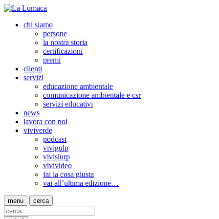
chi siamo
persone
la nostra storia
certificazioni
premi
clienti
servizi
educazione ambientale
comunicazione ambientale e csr
servizi educativi
news
lavora con noi
viviverde
podcast
vivigulp
vivislurp
vivivideo
fai la cosa giusta
vai all’ultima edizione…
menu
cerca