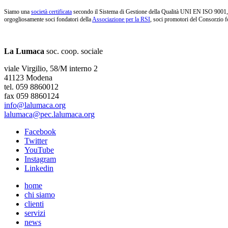
Siamo una
società certificata
secondo il Sistema di Gestione della Qualità UNI EN ISO 9001, i
orgogliosamente soci fondatori della
Associazione per la RSI
, soci promotori del Consorzio f
La Lumaca
soc. coop. sociale
viale Virgilio, 58/M interno 2
41123 Modena
tel. 059 8860012
fax 059 8860124
info@lalumaca.org
lalumaca@pec.lalumaca.org
Facebook
Twitter
YouTube
Instagram
Linkedin
home
chi siamo
clienti
servizi
news