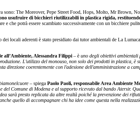
iativa sono: The Moreover, Pepe Street Food, Hops, Molto, Mr Brown, No
sono usufruire di bicchieri riutilizzabili in plastica rigida
, restituend
vare e che potrà essere scambiato successivamente con un bicchiere puli
i locali aderenti è stato presidiato dai tutor ambientali de La Lumaca, i
e all’Ambiente, Alessandra Filippi
– è
uno degli obiettivi ambientali 
roduzione. L'utilizzo del monouso, non solo dei prodotti in plastica, è 
a direzione coerentemente con l'adesione dell'amministrazione a campagn
abbiamonelcuore
– spiega
Paolo Paoli, responsabile Area Ambiente 
one del Comune di Modena e al supporto ricevuto dal bando Atersir. Que
dea sarà presto replicata da altre realtà poiché la prevenzione dei rifiuti
 è anche quello di accompagnare chi ha idee come questa nella realizzazio