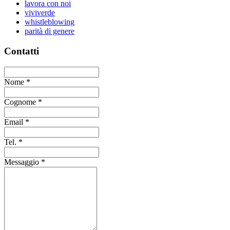
lavora con noi
viviverde
whistleblowing
parità di genere
Contatti
Nome
*
Cognome
*
Email
*
Tel.
*
Messaggio
*