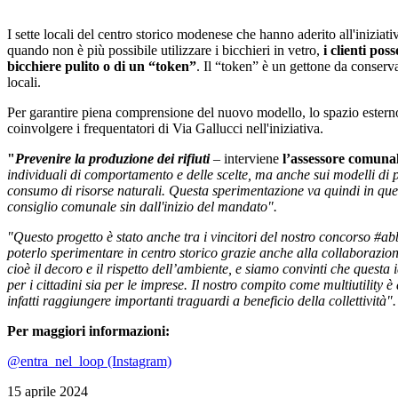
I sette locali del centro storico modenese che hanno aderito all'iniz
quando non è più possibile utilizzare i bicchieri in vetro,
i clienti pos
bicchiere pulito o di un “token”
. Il “token” è un gettone da conser
locali.
Per garantire piena comprensione del nuovo modello, lo spazio esterno de
coinvolgere i frequentatori di Via Gallucci nell'iniziativa.
"
Prevenire la produzione dei rifiuti
– interviene
l’assessore comunal
individuali di comportamento e delle scelte, ma anche sui modelli di p
consumo di risorse naturali. Questa sperimentazione va quindi in quest
consiglio comunale sin dall'inizio del mandato".
"Questo progetto è stato anche tra i vincitori del nostro concorso #
poterlo sperimentare in centro storico grazie anche alla collaborazi
cioè il decoro e il rispetto dell’ambiente, e siamo convinti che questa i
per i cittadini sia per le imprese. Il nostro compito come multiutility
infatti raggiungere importanti traguardi a beneficio della collettività".
Per maggiori informazioni:
@entra_nel_loop (Instagram)
15 aprile 2024