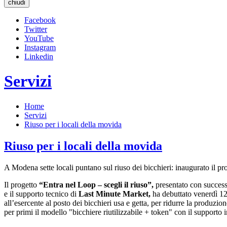
chiudi
Facebook
Twitter
YouTube
Instagram
Linkedin
Servizi
Home
Servizi
Riuso per i locali della movida
Riuso per i locali della movida
A Modena sette locali puntano sul riuso dei bicchieri: inaugurato il pr
Il progetto
“Entra nel Loop – scegli il riuso”,
presentato con succes
e il supporto tecnico di
Last Minute Market,
ha debuttato venerdì 12 
all’esercente al posto dei bicchieri usa e getta, per ridurre la produzio
per primi il modello "bicchiere riutilizzabile + token" con il supporto 