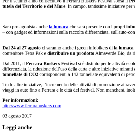
Per il settimo anno consecutivo il Ferrara Buskers Festival sposa il
Pr
tutela del Territorio e del Mare
. In campo, tantissime iniziative per
Sarà protagonista anche
la lumaca
che sarà presente con i propri
info
– con gadget ed informazioni sulla raccolta differenziata, sull'auto-co
Dal 24 al 27
agosto
ci saranno anche i green infobikers di
la lumaca
contenitore Tetra Pak e
distribuire un prodotto
Almaverde Bio, da ric
Dal 2011, il
Ferrara Buskers Festival
si è distinto per le attività ec
differenziata, la riduzione dell’uso della carta e altre iniziative miran
tonnellate di CO2
corrispondenti a 142 tonnellate equivalenti di petro
Tra le altre iniziative, l’incremento delle attività di promozione attrav
viaggi in auto fino a Ferrara e le città del festival. Non mancherà, inol
Per informazioni:
http://www.ferrarabuskers.com
03 agosto 2017
Leggi anche