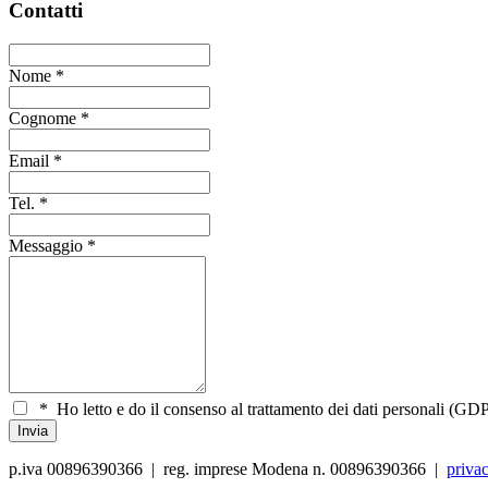
Contatti
Nome
*
Cognome
*
Email
*
Tel.
*
Messaggio
*
*
Ho letto e do il consenso al trattamento dei dati personali (GDP
p.iva 00896390366 | reg. imprese Modena n. 00896390366 |
priva