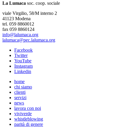
La Lumaca
soc. coop. sociale
viale Virgilio, 58/M interno 2
41123 Modena
tel. 059 8860012
fax 059 8860124
info@lalumaca.org
lalumaca@pec.lalumaca.org
Facebook
Twitter
YouTube
Instagram
Linkedin
home
chi siamo
clienti
servizi
news
lavora con noi
viviverde
whistleblowing
parità di genere