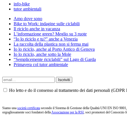
info-bike
tutor ambientali
Amo dove sono
Bike to Work: indagine sulle ciclabili
Il riciclo anche in vacanza
L’informazione green? Meglio su 3 ruote
“Io lo riciclo e tu?” anche a Venezia
La raccolta della plastica non si ferma mai
Io lo riciclo, anche al Porto Antico di Genova
Io lo riciclo, anche sotto la Mole
“Semplicemente riciclabili” sul Lago di Garda
Primavera col tutor ambientale
Ho letto e do il consenso al trattamento dei dati personali (GDPR P
Siamo una
società certificata
secondo il Sistema di Gestione della Qualità UNI EN ISO 9001, i
orgogliosamente soci fondatori della
Associazione per la RSI
, soci promotori del Consorzio f