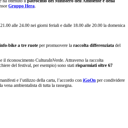
e ha ottenuto il
patrocinio del Ministero dell'Ambiente e della
onsor
Gruppo Hera
.
 21.00 alle 24.00 nei giorni feriali e dalle 18.00 alle 20.00 la domenica
 info-bike a tre ruote
per promuovere la
raccolta differenziata
del
e il riconoscimento CulturaInVerde. Attraverso la raccolta
chiere del festival, per esempio) sono stati
risparmiati oltre 67
manifesti e l’utilizzo della carta, l’accordo con
iGoOn
per condividere
la vena ambientalista di tutta la rassegna.