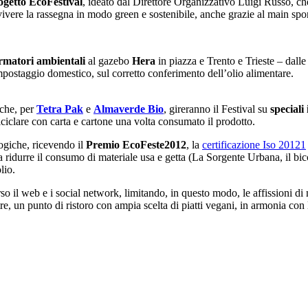
ogetto EcoFestival
, ideato dal Direttore Organizzativo Luigi Russo, ch
 vivere la rassegna in modo green e sostenibile, anche grazie al main sp
rmatori ambientali
al gazebo
Hera
in piazza e Trento e Trieste – dalle
mpostaggio domestico, sul corretto conferimento dell’olio alimentare.
che, per
Tetra Pak
e
Almaverde Bio
, gireranno il Festival su
speciali
iclare con carta e cartone una volta consumato il prodotto.
ologiche, ricevendo il
Premio EcoFeste2012
, la
certificazione Iso 20121
ti a ridurre il consumo di materiale usa e getta (La Sorgente Urbana, il bic
lio.
erso il web e i social network, limitando, in questo modo, le affissioni di 
tre, un punto di ristoro con ampia scelta di piatti vegani, in armonia con 