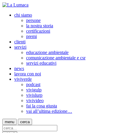
chi siamo
persone
la nostra storia
certificazioni
premi
clienti
servizi
educazione ambientale
comunicazione ambientale e csr
servizi educativi
news
lavora con noi
viviverde
podcast
vivigulp
vivislurp
vivivideo
fai la cosa giusta
vai all’ultima edizione…
menu
cerca