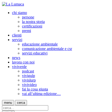
chi siamo
persone
la nostra storia
certificazioni
premi
clienti
servizi
educazione ambientale
comunicazione ambientale e csr
servizi educativi
news
lavora con noi
viviverde
podcast
vivigulp
vivislurp
vivivideo
fai la cosa giusta
vai all’ultima edizione…
menu
cerca