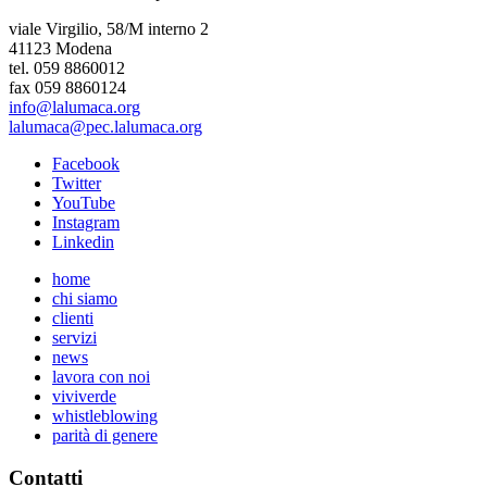
viale Virgilio, 58/M interno 2
41123 Modena
tel. 059 8860012
fax 059 8860124
info@lalumaca.org
lalumaca@pec.lalumaca.org
Facebook
Twitter
YouTube
Instagram
Linkedin
home
chi siamo
clienti
servizi
news
lavora con noi
viviverde
whistleblowing
parità di genere
Contatti