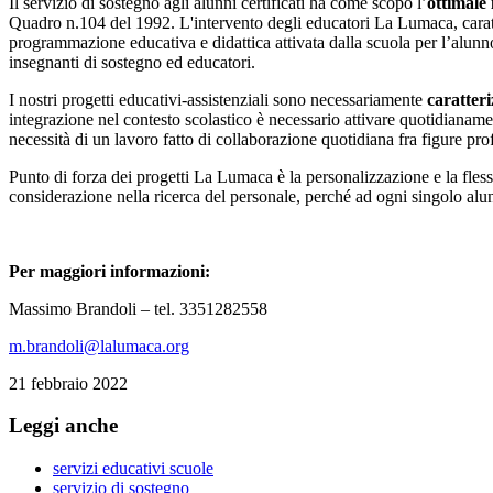
Il servizio di sostegno agli alunni certificati ha come scopo l’
ottimale 
Quadro n.104 del 1992. L'intervento degli educatori La Lumaca, cara
programmazione educativa e didattica attivata dalla scuola per l’alunno
insegnanti di sostegno ed educatori.
I nostri progetti educativi-assistenziali sono necessariamente
caratteri
integrazione nel contesto scolastico è necessario attivare quotidiana
necessità di un lavoro fatto di collaborazione quotidiana fra figure pro
Punto di forza dei progetti La Lumaca è la personalizzazione e la flessi
considerazione nella ricerca del personale, perché ad ogni singolo alu
Per maggiori informazioni:
Massimo Brandoli – tel. 3351282558
m.brandoli@lalumaca.org
21 febbraio 2022
Leggi anche
servizi educativi scuole
servizio di sostegno