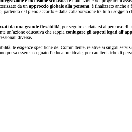
integrazione e inclusione scolastica
e l’attuazione dei programmi assist
tterizzato da un
approccio globale alla persona
, è finalizzato anche a 
, partendo dal pieno accordo e dalla collaborazione tra tutti i soggetti 
zzati da una grande flessibilità
, per seguire e adattarsi al percorso d
mente un’azione educativa che sappia
coniugare gli aspetti legati all’ap
fessionali diverse.
bilità: le esigenze specifiche del Committente, relative ai singoli servi
nno possa essere assegnato l’educatore ideale, per caratteristiche di per