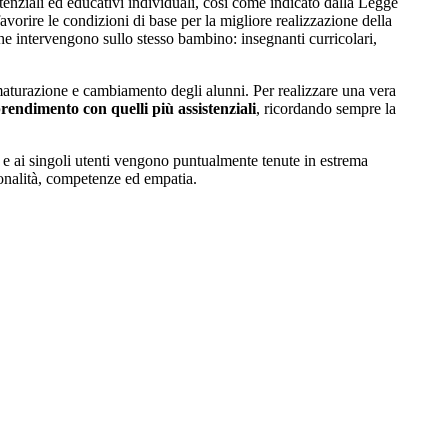
enziali ed educativi individuali, così come indicato dalla Legge
favorire le condizioni di base per la migliore realizzazione della
che intervengono sullo stesso bambino: insegnanti curricolari,
i maturazione e cambiamento degli alunni. Per realizzare una vera
prendimento con quelli più assistenziali
, ricordando sempre la
zi e ai singoli utenti vengono puntualmente tenute in estrema
sonalità, competenze ed empatia.