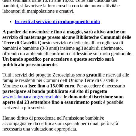
della settimana dalle 16.15 alle 18.00. Oltre alla custodia dei
bambini, si favorisce la loro crescita con tante nuove attività e
laboratori di manipolazione e creativi.
Iscriviti al servizio di prolungamento nido
A partire da novembre e fino a maggio, sarà attivo anche un
servizio di maternage presso alcune Biblioteche Comunali delle
Terre di Castelli.
Questo servizio è dedicato all’accoglienza di
bambini e bambine (0-3 anni) insieme agli adulti di riferimento,
offrendo un ambiente di confronto e riflessione sul ruolo genitoriale.
Un bando specifico per accedere a questo servizio sarà
pubblicato prossimamente.
Tutti i servizi del progetto Zeroseiplus sono
gratuiti
e riservati alle
famiglie residenti nei Comuni dell’Unione Terre di Castelli e
Montese con
Isee fino a 15.000 euro
. Per accedere è necessario
partecipare al bando pubblicato sul sito di progetto
www.lalumaca.org/zeroseiplus
: le
domande di iscrizione sono
aperte
dal 23 settembre fino a esaurimento posti;
è possibile
iscriversi a più servizi.
Hanno diritto di precedenza nell’amissione bambini/e
accompagnati/e da certificazioni speciali per i quali però sarà
necessaria una valutazione appropriata.