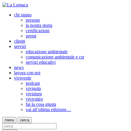
chi siamo
persone
la nostra storia
certificazioni
premi
clienti
servizi
educazione ambientale
comunicazione ambientale e csr
servizi educativi
news
lavora con noi
viviverde
podcast
vivigulp
vivislurp
vivivideo
fai la cosa giusta
vai all’ultima edizione…
menu
cerca