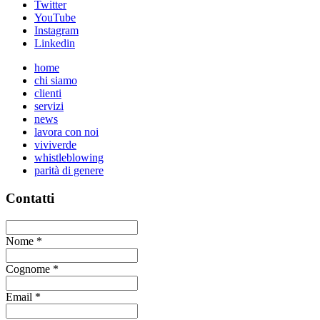
Twitter
YouTube
Instagram
Linkedin
home
chi siamo
clienti
servizi
news
lavora con noi
viviverde
whistleblowing
parità di genere
Contatti
Nome
*
Cognome
*
Email
*