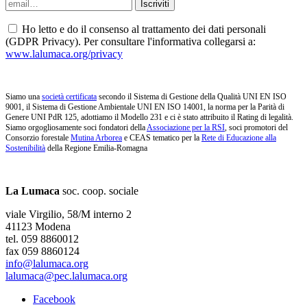
Ho letto e do il consenso al trattamento dei dati personali
(GDPR Privacy). Per consultare l'informativa collegarsi a:
www.lalumaca.org/privacy
Siamo una
società certificata
secondo il Sistema di Gestione della Qualità UNI EN ISO
9001, il Sistema di Gestione Ambientale UNI EN ISO 14001, la norma per la Parità di
Genere UNI PdR 125, adottiamo il Modello 231 e ci è stato attribuito il Rating di legalità.
Siamo orgogliosamente soci fondatori della
Associazione per la RSI
, soci promotori del
Consorzio forestale
Mutina Arborea
e CEAS tematico per la
Rete di Educazione alla
Sostenibilità
della Regione Emilia-Romagna
La Lumaca
soc. coop. sociale
viale Virgilio, 58/M interno 2
41123 Modena
tel. 059 8860012
fax 059 8860124
info@lalumaca.org
lalumaca@pec.lalumaca.org
Facebook