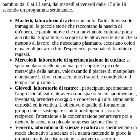
bambini dai 6 ai 13 anni, dal martedì al venerdì dalle 17 alle 19
secondo un programma settimanale.
Martedì, laboratorio di arte:
si incontra l'arte attraverso le
immagini, le piccole storie che raccontano la nascita di
un'opera, le parole nuove che un movimento culturale porta
alla ribalta. Soprattutto si scopre l'arte attraverso le mani che si
mettono al lavoro, che mescolano plasmano, accostano colori
e materiali per arricchire l'esperienza personale di bambini e
ragazzi.
Mercoledì, laboratorio di sperimentazione in cucina:
si
sperimentano ricette in cucina, per scoprire le piccole
meraviglie della natura, valorizzando il piacere di manipolare
e preparare il cibo, conoscere nuovi sapori, e condividere il
tempo con gli amici.
Giovedì, laboratorio di teatro:
i partecipanti sperimentano
l'approccio al teatro attraverso uno spazio in cui sperimentarsi,
inventarsi, prendere coraggio e conoscere gli altri stimolando
curiosità ed inventiva. L'obiettivo è quello di formare un
gruppo che si sostenga e si aiuti prediligendo l'ascolto
reciproco, l'attenzione e la concentrazione per arrivare poi a
mettere in scena una piccola rappresentazione finale.
Venerdì, laboratorio di scienze e natura:
si sperimentano in
modo alternativo la scienza e la natura mettendo in gioco la
propria creatività e ispirazione, si arriverà a scoprire,