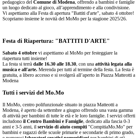
pedagogico del
Comune di Modena
, offrendo a bambini e famiglie
un luogo dedicato al gioco, all’apprendimento e alla condivisione.
Vi aspettiamo alla Festa di apertura "Battiti d'arte", sabato 4 ottobre!
Scopriamo insieme le novità del MoMo per la stagione 2025/26.
Festa di Riapertura: "BATTITI D'ARTE"
Sabato 4 ottobre
vi aspettiamo al MoMo per festeggiare la
riapertura tutti insieme!
La festa si terrà
dalle 16.30 alle 18.30
, con una
attività legata alla
musica e all'arte.
Merenda per tutti al termine della festa. La festa è
gratuita, a libero accesso e si svolgerà all’aperto in Piazza Matteotti a
Modena
Tutti i servizi del Mo.Mo
Il MoMo, centro polifunzionale situato in piazza Matteotti a
Modena, è aperto da settembre a giugno offrendo una vasta gamma
di attività per bambini di tutte le età e le loro famiglie. I servizi offerti
includono
il Centro Bambini e Famiglie
, dedicato alla fascia 0-3
anni e 3-5 anni, il
servizio di aiuto compiti
"CompitiaMo.Mo" per
bambini e ragazzi delle scuole primarie e secondarie di primo grado,
e numerosi
laboratori creativi pomeridiani
per bambini di età