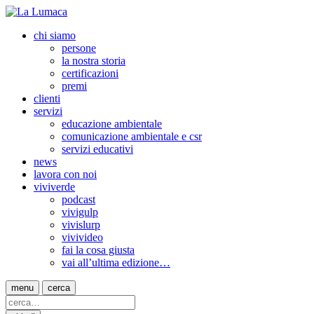
chi siamo
persone
la nostra storia
certificazioni
premi
clienti
servizi
educazione ambientale
comunicazione ambientale e csr
servizi educativi
news
lavora con noi
viviverde
podcast
vivigulp
vivislurp
vivivideo
fai la cosa giusta
vai all’ultima edizione…
menu
cerca