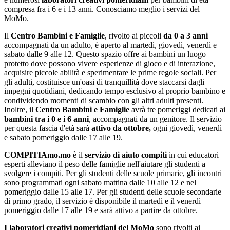
compresa fra i 6 e i 13 anni. Conosciamo meglio i servizi del
MoMo.
Il
Centro Bambini e Famiglie
, rivolto ai piccoli
da 0 a 3 anni
accompagnati da un adulto, è aperto al martedì, giovedì, venerdì e
sabato dalle 9 alle 12. Questo spazio offre ai bambini un luogo
protetto dove possono vivere esperienze di gioco e di interazione,
acquisire piccole abilità e sperimentare le prime regole sociali. Per
gli adulti, costituisce un'oasi di tranquillità dove staccarsi dagli
impegni quotidiani, dedicando tempo esclusivo al proprio bambino e
condividendo momenti di scambio con gli altri adulti presenti.
Inoltre, il
Centro Bambini e Famiglie
avrà tre pomeriggi dedicati ai
bambini tra i 0 e i 6 anni
, accompagnati da un genitore. Il servizio
per questa fascia d'età sarà
attivo da ottobre,
ogni giovedì, venerdì
e sabato pomeriggio dalle 17 alle 19.
COMPITIAmo.mo
è il
servizio di aiuto compiti
in cui educatori
esperti alleviano il peso delle famiglie nell'aiutare gli studenti a
svolgere i compiti. Per gli studenti delle scuole primarie, gli incontri
sono programmati ogni sabato mattina dalle 10 alle 12 e nel
pomeriggio dalle 15 alle 17. Per gli studenti delle scuole secondarie
di primo grado, il servizio è disponibile il martedì e il venerdì
pomeriggio dalle 17 alle 19 e sarà attivo a partire da ottobre.
I laboratori creativi pomeridiani del MoMo
sono rivolti ai