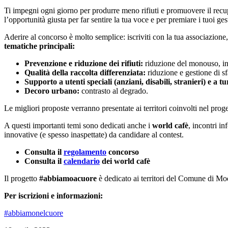
Ti impegni ogni giorno per produrre meno rifiuti e promuovere il recupe
l’opportunità giusta per far sentire la tua voce e per premiare i tuoi ges
Aderire al concorso è molto semplice: iscriviti con la tua associazione
tematiche principali:
Prevenzione e riduzione dei rifiuti:
riduzione del monouso, ince
Qualità della raccolta differenziata:
riduzione e gestione di sf
Supporto a utenti speciali (anziani, disabili, stranieri) e a tur
Decoro urbano:
contrasto al degrado.
Le migliori proposte verranno presentate ai territori coinvolti nel prog
A questi importanti temi sono dedicati anche i
world cafè
, incontri in
innovative (e spesso inaspettate) da candidare al contest.
Consulta il
regolamento
concorso
Consulta il
calendario
dei world cafè
Il progetto
#abbiamoacuore
è dedicato ai territori del Comune di M
Per iscrizioni e informazioni:
#abbiamonelcuore