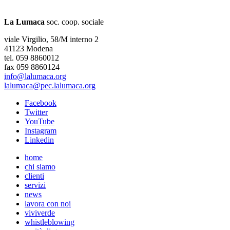
La Lumaca
soc. coop. sociale
viale Virgilio, 58/M interno 2
41123 Modena
tel. 059 8860012
fax 059 8860124
info@lalumaca.org
lalumaca@pec.lalumaca.org
Facebook
Twitter
YouTube
Instagram
Linkedin
home
chi siamo
clienti
servizi
news
lavora con noi
viviverde
whistleblowing