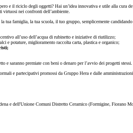
ro e il riciclo degli oggetti? Hai un’idea innovativa e utile alla cura de
ti virtuosi nei confronti dell’ambiente.
, la tua famiglia, la tua scuola, il tuo gruppo, semplicemente candidando
ntivo all’uso dell’acqua di rubinetto e iniziative di riutilizzo;
alci e potature, miglioramento raccolta carta, plastica e organico;
isti;
etto e saranno premiate con beni o denaro per l’avvio dei progetti stessi.
formali e partecipativi promossi da Gruppo Hera e dalle amministrazioni loc
odena e dell'Unione Comuni Distretto Ceramico (Formigine, Fiorano Mo