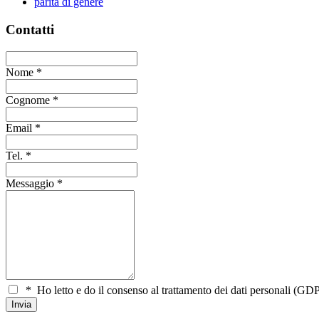
parità di genere
Contatti
Nome
*
Cognome
*
Email
*
Tel.
*
Messaggio
*
*
Ho letto e do il consenso al trattamento dei dati personali (GDP