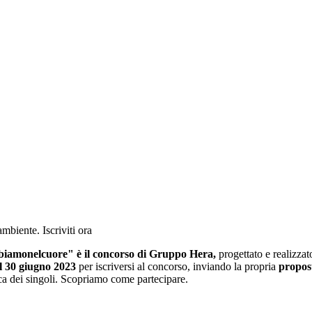
mbiente. Iscriviti ora
biamonelcuor
e" è il concorso di Gruppo Her
a,
progettato e realizza
l 30 giugno 2023
per iscriversi al concorso, inviando la propria
propost
ca dei singoli. Scopriamo come partecipare.