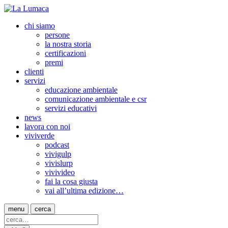
chi siamo
persone
la nostra storia
certificazioni
premi
clienti
servizi
educazione ambientale
comunicazione ambientale e csr
servizi educativi
news
lavora con noi
viviverde
podcast
vivigulp
vivislurp
vivivideo
fai la cosa giusta
vai all’ultima edizione…
menu
cerca