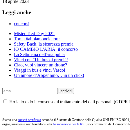
18 aprile 2023
Leggi anche
concorsi
Mister Tred Day 2025
Torna #abbiamonelcuore
Safety Back, la sicurezza premia
IO CAMBIO L'ARIA: il concorso
La Settimana dell'aria pulita
Vinci con "Un bus di premi"!
Ciao, vuoi vincere un drone?
Viaggi in bus e vinci Vasco!
Un amore d’Appennino… in un click!
Ho letto e do il consenso al trattamento dei dati personali (GDPR P
Siamo una
società certificata
secondo il Sistema di Gestione della Qualità UNI EN ISO 9001, i
orgogliosamente soci fondatori della
Associazione per la RSI
, soci promotori del Consorzio f