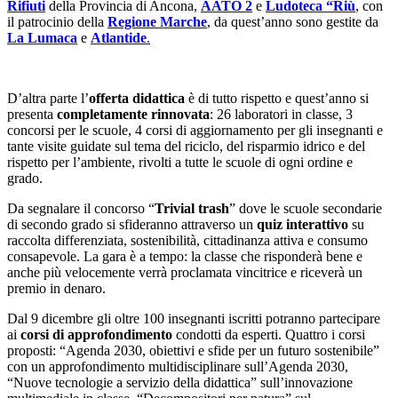
Rifiuti
della Provincia di Ancona,
AATO 2
e
Ludoteca “Riù
, con
il patrocinio della
Regione Marche
, da quest’anno sono gestite da
La Lumaca
e
Atlantide
.
D’altra parte l’
offerta didattica
è di tutto rispetto e quest’anno si
presenta
completamente rinnovata
: 26 laboratori in classe, 3
concorsi per le scuole, 4 corsi di aggiornamento per gli insegnanti e
tante visite guidate sul tema del riciclo, del risparmio idrico e del
rispetto per l’ambiente, rivolti a tutte le scuole di ogni ordine e
grado.
Da segnalare il concorso “
Trivial trash
” dove le scuole secondarie
di secondo grado si sfideranno attraverso un
quiz interattivo
su
raccolta differenziata, sostenibilità, cittadinanza attiva e consumo
consapevole. La gara è a tempo: la classe che risponderà bene e
anche più velocemente verrà proclamata vincitrice e riceverà un
premio in denaro.
Dal 9 dicembre gli oltre 100 insegnanti iscritti potranno partecipare
ai
corsi di approfondimento
condotti da esperti. Quattro i corsi
proposti: “Agenda 2030, obiettivi e sfide per un futuro sostenibile”
con un approfondimento multidisciplinare sull’Agenda 2030,
“Nuove tecnologie a servizio della didattica” sull’innovazione