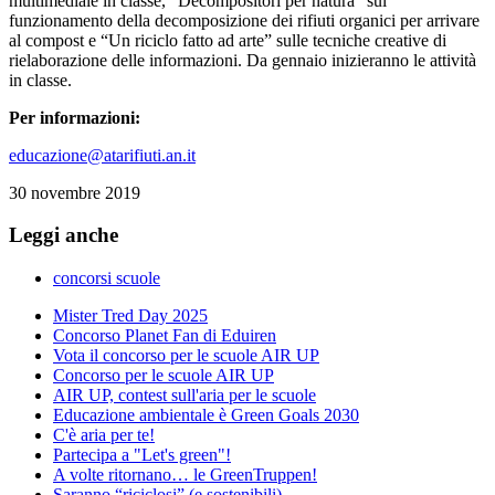
multimediale in classe, “Decompositori per natura” sul
funzionamento della decomposizione dei rifiuti organici per arrivare
al compost e “Un riciclo fatto ad arte” sulle tecniche creative di
rielaborazione delle informazioni. Da gennaio inizieranno le attività
in classe.
Per informazioni:
educazione@atarifiuti.an.it
30 novembre 2019
Leggi anche
concorsi scuole
Mister Tred Day 2025
Concorso Planet Fan di Eduiren
Vota il concorso per le scuole AIR UP
Concorso per le scuole AIR UP
AIR UP, contest sull'aria per le scuole
Educazione ambientale è Green Goals 2030
C'è aria per te!
Partecipa a "Let's green"!
A volte ritornano… le GreenTruppen!
Saranno “riciclosi” (e sostenibili)