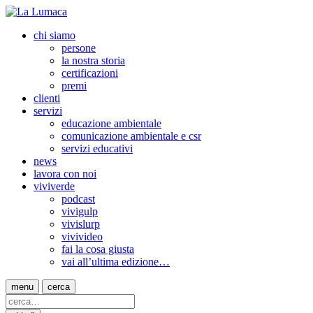
chi siamo
persone
la nostra storia
certificazioni
premi
clienti
servizi
educazione ambientale
comunicazione ambientale e csr
servizi educativi
news
lavora con noi
viviverde
podcast
vivigulp
vivislurp
vivivideo
fai la cosa giusta
vai all’ultima edizione…
menu
cerca