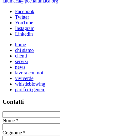
lalumaca@pec.lalumaca.org
Facebook
Twitter
YouTube
Instagram
Linkedin
home
chi siamo
clienti
servizi
news
lavora con noi
viviverde
whistleblowing
parità di genere
Contatti
Nome
*
Cognome
*