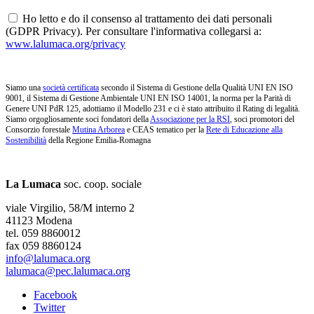
Ho letto e do il consenso al trattamento dei dati personali
(GDPR Privacy). Per consultare l'informativa collegarsi a:
www.lalumaca.org/privacy
Siamo una
società certificata
secondo il Sistema di Gestione della Qualità UNI EN ISO
9001, il Sistema di Gestione Ambientale UNI EN ISO 14001, la norma per la Parità di
Genere UNI PdR 125, adottiamo il Modello 231 e ci è stato attribuito il Rating di legalità.
Siamo orgogliosamente soci fondatori della
Associazione per la RSI
, soci promotori del
Consorzio forestale
Mutina Arborea
e CEAS tematico per la
Rete di Educazione alla
Sostenibilità
della Regione Emilia-Romagna
La Lumaca
soc. coop. sociale
viale Virgilio, 58/M interno 2
41123 Modena
tel. 059 8860012
fax 059 8860124
info@lalumaca.org
lalumaca@pec.lalumaca.org
Facebook
Twitter