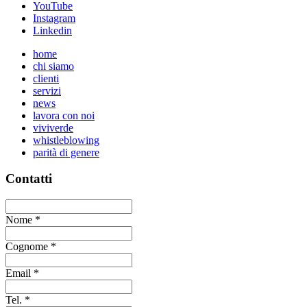
YouTube
Instagram
Linkedin
home
chi siamo
clienti
servizi
news
lavora con noi
viviverde
whistleblowing
parità di genere
Contatti
Nome
*
Cognome
*
Email
*
Tel.
*