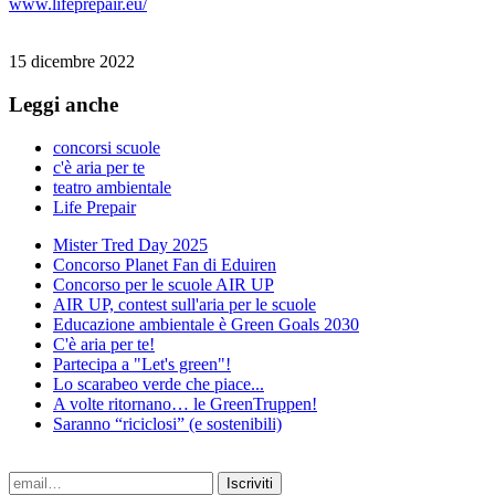
www.lifeprepair.eu/
15 dicembre 2022
Leggi anche
concorsi scuole
c'è aria per te
teatro ambientale
Life Prepair
Mister Tred Day 2025
Concorso Planet Fan di Eduiren
Concorso per le scuole AIR UP
AIR UP, contest sull'aria per le scuole
Educazione ambientale è Green Goals 2030
C'è aria per te!
Partecipa a "Let's green"!
Lo scarabeo verde che piace...
A volte ritornano… le GreenTruppen!
Saranno “riciclosi” (e sostenibili)