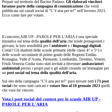
Prepair sul territorio del Bacino Padano.
Gli elaborati vincitori
faranno parte della campagna di comunicazione
che verrà
pubblicata sui canali social di “C’è aria per te!” nell’inverno 2023.
Ecco come fare per votare.
Il concorso
AIR UP - PAROLE PER L'ARIA è una speciale
iniziativa sul tema della
qualità dell’aria
che rende protagonisti i
giovani, la loro sensibilità per l’
ambiente
e i
linguaggi digitali
.
Come? Gli studenti delle scuole primarie (delle classi 4^ e 5^) e
delle scuole secondarie di primo grado delle Regioni Emilia-
Romagna, Valle d’Aosta, Piemonte, Lombardia, Trentino, Veneto,
Friuli-Venezia Giulia sono stati invitati a diventare
ambasciatori
ambientali
presso i propri pari e gli adulti creando un’immagine per
un
post social sul tema della qualità dell’aria.
Sul sito della campagna "C'è aria per te!" puoi trovare tutti
i 73 post
social
che sono stati caricati e
votare fino al 10 gennaio 2023
quelli
che vuoi far vincere.
Vota i post social del contest per le scuole AIR UP -
PAROLE PER L'ARIA