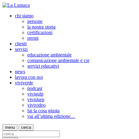
chi siamo
persone
la nostra storia
certificazioni
premi
clienti
servizi
educazione ambientale
comunicazione ambientale e csr
servizi educativi
news
lavora con noi
viviverde
podcast
vivigulp
vivislurp
vivivideo
fai la cosa giusta
vai all’ultima edizione…
menu
cerca