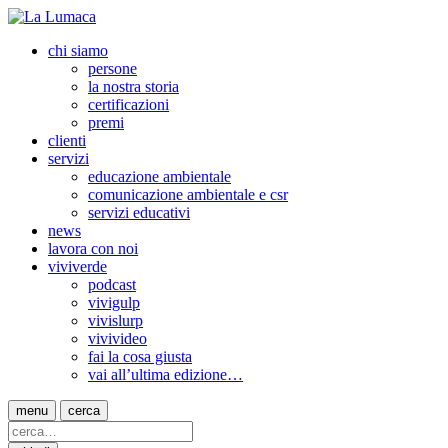
chi siamo
persone
la nostra storia
certificazioni
premi
clienti
servizi
educazione ambientale
comunicazione ambientale e csr
servizi educativi
news
lavora con noi
viviverde
podcast
vivigulp
vivislurp
vivivideo
fai la cosa giusta
vai all’ultima edizione…
menu
cerca