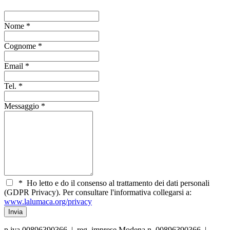
Nome
*
Cognome
*
Email
*
Tel.
*
Messaggio
*
*
Ho letto e do il consenso al trattamento dei dati personali
(GDPR Privacy). Per consultare l'informativa collegarsi a:
www.lalumaca.org/privacy
p.iva 00896390366 | reg. imprese Modena n. 00896390366 |