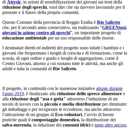
di
Atersir
, in azioni di sensibilizzazione dei giovani sui temi della
riduzione
degli
sprechi
, vuol dire che sta davvero lavorando per il
presente e il futuro della propria comunità.
Questo Comune della provincia di Reggio Emilia è
Rio Saliceto
che, per il secondo anno consecutivo, sta realizzando “
GREENtosi,
giovani in azione contro gli sprechi
”, un importante progetto di
educazione ambientale
per un uso responsabile delle risorse.
I destinatari diretti ed indiretti del progetto sono infatti i bambini e i
giovani che frequentano i luoghi di crescita e di formazione, come la
scuola, di ogni ordine e grado e luoghi di aggregazione, come il
Centro Giovani, attorno a cui ruotano tutte le attività, ma anche gli
adulti e tutta la comunità di
Rio Saliceto
.
Il progetto, in continuità con le numerose iniziative
attuate durante
l'anno 2019
, è finalizzato alla
riduzione dello spreco alimentare
e
alla
riduzione degli "usa e getta"
attraverso l’istituzione di un
tavolo di lavoro con la
piccola e media distribuzione
per diminuire
gli imballaggi e per recuperare le eccedenze, ma anche attraverso
l’attivazione di un gruppo di
Eco-volontari
, l’avvio di buone
pratiche quali il
compostaggio domestico,
la distribuzione dei
salva-merenda
, la riduzione dei
consumi idrici
e
tanto altro ancora
.