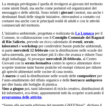
La strategia privilegiata è quella di rivolgersi ai giovani del territorio
come utenti finali, ma anche come portatori ed organizzatori del
messaggio e delle attività. Sono infatti i
giovani
i motori, ma anche i
destinatari finali delle singole iniziative, ritrovandosi a contatto coi
coetanei ma anche con le principali realtà di adulti e con le attività
commerciali del territorio.
L’iniziativa ambientale, progettata e realizzata da
La Lumaca
per il
Comune, in collaborazione con il
C
onsiglio Comunale dei Ragazzi
di Rio Saliceto
, prevede un ricco calendario di
eventi
,
serate
,
laboratori
e
workshop
per condividere buone pratiche ambientali,
si parte
mercoledì 12 febbraio
con la distribuzione nelle scuole dei
salva-merenda, per non buttare più il cibo che avanza e ridurre l'uso
degli imballaggi. Si prosegue
mercoledì 26 febbraio
, al Centro
Giovani con la
serata formativa
contro lo spreco alimentare dove
scoprire insieme tante buone pratiche ed esempi virtuosi per ridurre
gli sprechi alimentari nelle cucine di casa nostra.
A
marzo
ci sarà la distribuzione nelle scuole delle
compostiere
per
l’auto-smaltimento del rifiuto organico e delle
borracce
antispreco
per dire basta alle bottiglie di plastica.
Sino a giugno
poi, tanti laboratori di riciclo creativo, distribuzioni di
kit informativi, eco-feste, appuntamenti tutti da scoprire scaricando il
programma delle attività
.
“Siamo alla seconda edizione del progetto GREENtosi”, dichiara il