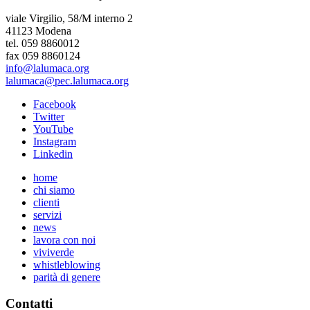
viale Virgilio, 58/M interno 2
41123 Modena
tel. 059 8860012
fax 059 8860124
info@lalumaca.org
lalumaca@pec.lalumaca.org
Facebook
Twitter
YouTube
Instagram
Linkedin
home
chi siamo
clienti
servizi
news
lavora con noi
viviverde
whistleblowing
parità di genere
Contatti