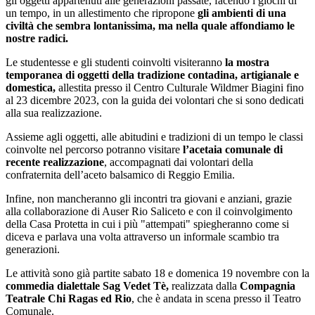
gli oggetti appartenuti alle generazioni passate, facendo i giochi di
un tempo, in un allestimento che ripropone
gli ambienti di una
civiltà che sembra lontanissima, ma nella quale affondiamo le
nostre radici.
Le studentesse e gli studenti coinvolti visiteranno
la mostra
temporanea di oggetti della tradizione contadina, artigianale e
domestica,
allestita presso il Centro Culturale Wildmer Biagini fino
al 23 dicembre 2023, con la guida dei volontari che si sono dedicati
alla sua realizzazione.
Assieme agli oggetti, alle abitudini e tradizioni di un tempo le classi
coinvolte nel percorso potranno visitare
l’acetaia comunale di
recente realizzazione
, accompagnati dai volontari della
confraternita dell’aceto balsamico di Reggio Emilia.
Infine, non mancheranno gli incontri tra giovani e anziani, grazie
alla collaborazione di Auser Rio Saliceto e con il coinvolgimento
della Casa Protetta in cui i più "attempati" spiegheranno come si
diceva e parlava una volta attraverso un informale scambio tra
generazioni.
Le attività sono già partite sabato 18 e domenica 19 novembre con la
commedia dialettale Sag Vedet Tè,
realizzata dalla
Compagnia
Teatrale Chi Ragas ed Rio
, che è andata in scena presso il Teatro
Comunale.