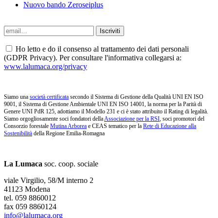
Nuovo bando Zeroseiplus
Ho letto e do il consenso al trattamento dei dati personali
(GDPR Privacy). Per consultare l'informativa collegarsi a:
www.lalumaca.org/privacy
Siamo una
società certificata
secondo il Sistema di Gestione della Qualità UNI EN ISO
9001, il Sistema di Gestione Ambientale UNI EN ISO 14001, la norma per la Parità di
Genere UNI PdR 125, adottiamo il Modello 231 e ci è stato attribuito il Rating di legalità.
Siamo orgogliosamente soci fondatori della
Associazione per la RSI
, soci promotori del
Consorzio forestale
Mutina Arborea
e CEAS tematico per la
Rete di Educazione alla
Sostenibilità
della Regione Emilia-Romagna
La Lumaca
soc. coop. sociale
viale Virgilio, 58/M interno 2
41123 Modena
tel. 059 8860012
fax 059 8860124
info@lalumaca.org