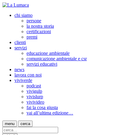
chi siamo
persone
la nostra storia
certificazioni
premi
clienti
servizi
educazione ambientale
comunicazione ambientale e csr
servizi educativi
news
lavora con noi
viviverde
podcast
vivigulp
vivislurp
vivivideo
fai la cosa giusta
vai all’ultima edizione…
menu
cerca