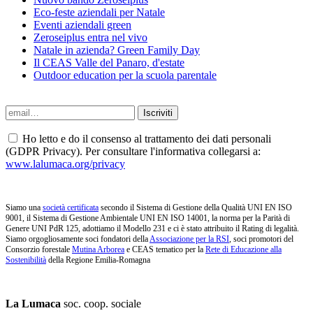
Eco-feste aziendali per Natale
Eventi aziendali green
Zeroseiplus entra nel vivo
Natale in azienda? Green Family Day
Il CEAS Valle del Panaro, d'estate
Outdoor education per la scuola parentale
Ho letto e do il consenso al trattamento dei dati personali
(GDPR Privacy). Per consultare l'informativa collegarsi a:
www.lalumaca.org/privacy
Siamo una
società certificata
secondo il Sistema di Gestione della Qualità UNI EN ISO
9001, il Sistema di Gestione Ambientale UNI EN ISO 14001, la norma per la Parità di
Genere UNI PdR 125, adottiamo il Modello 231 e ci è stato attribuito il Rating di legalità.
Siamo orgogliosamente soci fondatori della
Associazione per la RSI
, soci promotori del
Consorzio forestale
Mutina Arborea
e CEAS tematico per la
Rete di Educazione alla
Sostenibilità
della Regione Emilia-Romagna
La Lumaca
soc. coop. sociale