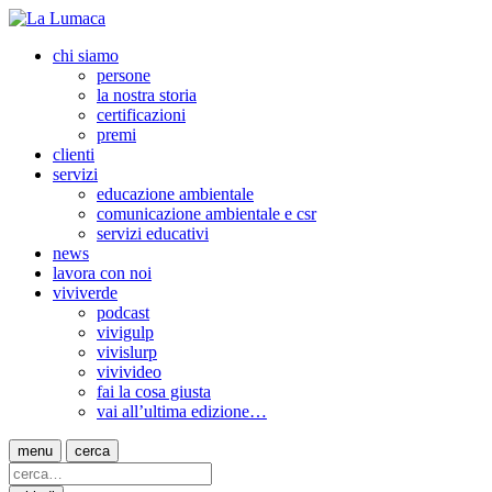
chi siamo
persone
la nostra storia
certificazioni
premi
clienti
servizi
educazione ambientale
comunicazione ambientale e csr
servizi educativi
news
lavora con noi
viviverde
podcast
vivigulp
vivislurp
vivivideo
fai la cosa giusta
vai all’ultima edizione…
menu
cerca