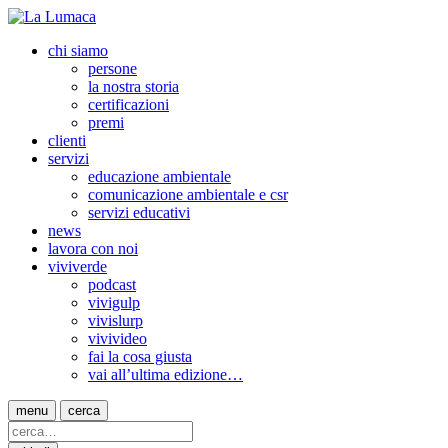
chi siamo
persone
la nostra storia
certificazioni
premi
clienti
servizi
educazione ambientale
comunicazione ambientale e csr
servizi educativi
news
lavora con noi
viviverde
podcast
vivigulp
vivislurp
vivivideo
fai la cosa giusta
vai all’ultima edizione…
menu
cerca