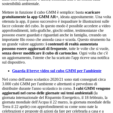
sostenibilità ambientale.
Mettere in funzione il cubo GMM è semplice: basta
scaricare
gratuitamente la app GMM AR+
, ideata appositamente. Una volta
ottenuta la app, il passo successivo è inquadrare le illustrazioni sulle
facce colorate del cubo. In questo modo è possibile accedere a video
approfondimenti, info-grafiche, giochi online, testimonianze che
possono essere guardati e riguardati anche in famiglia, creando un
importante filo rosso che annoda casa e scuola. Questo strumento ha
un grande valore aggiunto:
i contenuti di realtà aumentata
possono essere aggiornati di frequente
, tutte le volte che si vuole,
senza dover modificare il cubo di cartoncino
. Ogni volta che c'è
un aggiornamento, l'utente che ha scaricato l'app riceve una notifica
sul dispositivo.
Guarda il breve video sul cubo GMM per l'ambiente
Nel corso dell'anno scolastico 2020/21 sono stati consegnati circa
3.000 cubi GMM per l'ambiente e altrettanti si prevedono di
distribuire durante l'anno scolastico in corso.
I cubi GMM vengono
aggiornati nel corso delle giornate sui temi ambientali
(la
giornata internazionale del Risparmio Energetico, il 18 febbraio, la
giornata mondiale dell'Acqua il 22 marzo, la giornata mondiale della
Terra il 22 aprile) con approfondimenti su come sono nate la
celebrazioni e proposte di azioni da fare per celebrarla a casa e a