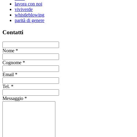
lavora con noi
viviverde
whistleblowing
parità di genere
Contatti
Nome
*
Cognome
*
Email
*
Tel.
*
Messaggio
*