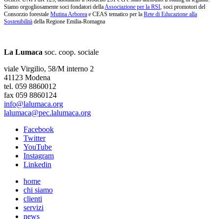
Siamo orgogliosamente soci fondatori della
Associazione per la RSI
, soci promotori del
Consorzio forestale
Mutina Arborea
e CEAS tematico per la
Rete di Educazione alla
Sostenibilità
della Regione Emilia-Romagna
La Lumaca
soc. coop. sociale
viale Virgilio, 58/M interno 2
41123 Modena
tel. 059 8860012
fax 059 8860124
info@lalumaca.org
lalumaca@pec.lalumaca.org
Facebook
Twitter
YouTube
Instagram
Linkedin
home
chi siamo
clienti
servizi
news