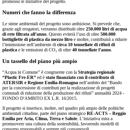
promosso le iniziative del progetto.
Numeri che fanno la differenza
Le stime ambientali del progetto sono ambiziose. Si prevede che,
grazie agli erogatori, verranno distribuiti oltre
250.000 litri di acqua
di rete filtrata all’anno
. Questo eviterà l’uso di oltre
500.000
bottigliette di plastica da mezzo litro
e inoltre, contribuirà a ridurre
l’immissione nell’ambiente di
circa 10 tonnellate di rifiuti di
plastica
e le emissioni di CO₂ di oltre
40 tonnellate l’anno
.
Un tassello del piano più ampio
“Acqua in Comune” è congruente con la
Strategia regionale
“Plastic Fre‑ER”
ed è
stato finanziato con il contributo di
ATERSIR e Regione Emilia-Romagna
nell’ambito del “Bando
per la concessione di contributi per la realizzazione di progetti
comunali di riduzione della produzione dei rifiuti” annualità 2024 -
FONDO D'AMBITO EX L.R. 16/2015.
Il progetto si inserisce, inoltre, nel quadro più ampio delle politiche
ambientali cittadine, parte del piano strategico
RE‑ACTS – Reggio
Emilia per Aria, Clima, Terra e Salute
. L’iniziativa mira a
promuovere una cultura della sostenibilità, favorendo modelli di
consumo responsabili e sempre più consapevoli.