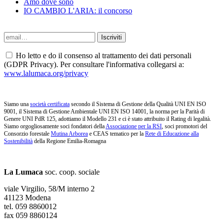
Amo dove sono
IO CAMBIO L'ARIA: il concorso
Ho letto e do il consenso al trattamento dei dati personali
(GDPR Privacy). Per consultare l'informativa collegarsi a:
www.lalumaca.org/privacy
Siamo una
società certificata
secondo il Sistema di Gestione della Qualità UNI EN ISO
9001, il Sistema di Gestione Ambientale UNI EN ISO 14001, la norma per la Parità di
Genere UNI PdR 125, adottiamo il Modello 231 e ci è stato attribuito il Rating di legalità.
Siamo orgogliosamente soci fondatori della
Associazione per la RSI
, soci promotori del
Consorzio forestale
Mutina Arborea
e CEAS tematico per la
Rete di Educazione alla
Sostenibilità
della Regione Emilia-Romagna
La Lumaca
soc. coop. sociale
viale Virgilio, 58/M interno 2
41123 Modena
tel. 059 8860012
fax 059 8860124