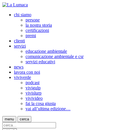
chi siamo
persone
la nostra storia
certificazioni
premi
clienti
servizi
educazione ambientale
comunicazione ambientale e csr
servizi educativi
news
lavora con noi
viviverde
podcast
vivigulp
vivislurp
vivivideo
fai la cosa giusta
vai all’ultima edizione…
menu
cerca