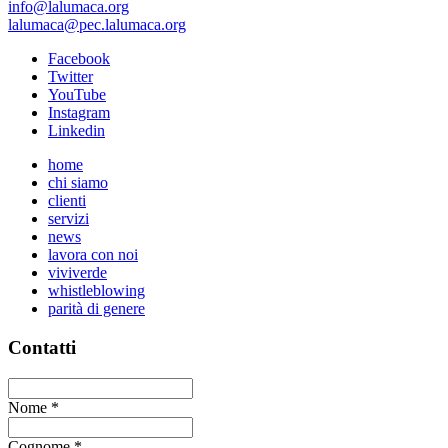
info@lalumaca.org
lalumaca@pec.lalumaca.org
Facebook
Twitter
YouTube
Instagram
Linkedin
home
chi siamo
clienti
servizi
news
lavora con noi
viviverde
whistleblowing
parità di genere
Contatti
Nome
*
Cognome
*