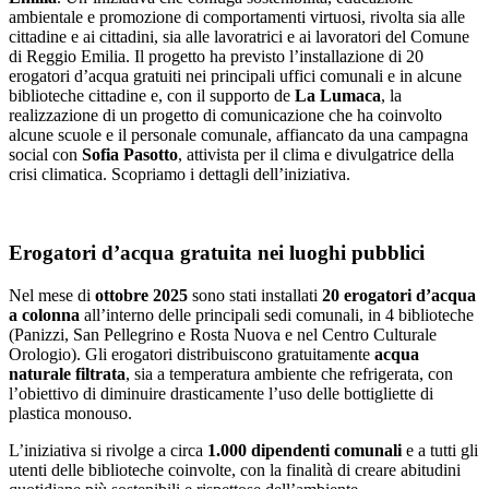
ambientale e promozione di comportamenti virtuosi, rivolta sia alle
cittadine e ai cittadini, sia alle lavoratrici e ai lavoratori del Comune
di Reggio Emilia. Il progetto ha previsto l’installazione di 20
erogatori d’acqua gratuiti nei principali uffici comunali e in alcune
biblioteche cittadine e, con il supporto de
La Lumaca
, la
realizzazione di un progetto di comunicazione che ha coinvolto
alcune scuole e il personale comunale, affiancato da una campagna
social con
Sofia Pasotto
, attivista per il clima e divulgatrice della
crisi climatica. Scopriamo i dettagli dell’iniziativa.
Erogatori d’acqua gratuita nei luoghi pubblici
Nel mese di
ottobre 2025
sono stati installati
20 erogatori d’acqua
a colonna
all’interno delle principali sedi comunali, in 4 biblioteche
(Panizzi, San Pellegrino e Rosta Nuova e nel Centro Culturale
Orologio). Gli erogatori distribuiscono gratuitamente
acqua
naturale filtrata
, sia a temperatura ambiente che refrigerata, con
l’obiettivo di diminuire drasticamente l’uso delle bottigliette di
plastica monouso.
L’iniziativa si rivolge a circa
1.000 dipendenti comunali
e a tutti gli
utenti delle biblioteche coinvolte, con la finalità di creare abitudini