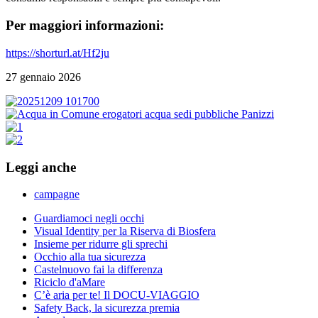
Per maggiori informazioni:
https://shorturl.at/Hf2ju
27 gennaio 2026
Leggi anche
campagne
Guardiamoci negli occhi
Visual Identity per la Riserva di Biosfera
Insieme per ridurre gli sprechi
Occhio alla tua sicurezza
Castelnuovo fai la differenza
Riciclo d'aMare
C’è aria per te! Il DOCU-VIAGGIO
Safety Back, la sicurezza premia