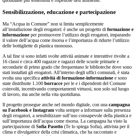
quotidiane più sostenibili e rispettose dell’ambiente.
Sensibilizzazione, educazione e partecipazione
Ma “Acqua in Comune” non si limita semplicemente
all’installazione degli erogatori: è anche un progetto di
formazione e
informazione
per promuovere l’utilizzo degli erogatori, imparando
il valore dell’acqua come risorsa e l’importanza di ridurre l’utilizzo
delle bottigliette di plastica monouso.
A tal fine si sono infatti svolte attività animate e interattive rivolte a
16 classi e circa 400 ragazze e ragazzi delle scuole primarie e
secondarie di primo grado che frequentano le biblioteche dove sono
stati installati gli erogatori. All’interno degli uffici comunali, è stata
svolta una specifica
attività di formazione-informazione
e sono
state distribuite 1.100
borracce
per le e i dipendenti del Comune
coinvolti, incentivando comportamenti virtuosi, non solo sul luogo
di lavoro, ma anche nella vita quotidiana.
Il progetto prosegue anche nel mondo digitale, con una
campagna
su Facebook e Instagram
volta sempre a informare sulla presenza
degli erogatori, a sensibilizzare sull’uso consapevole della plastica e
sull’importanza dell’acqua come risorsa. La campagna ha visto la
partecipazione di
Sofia Pasotto
(Te lo spiega Sofia), attivista per il
clima e divulgatrice della crisi climatica, che ha raccontato e