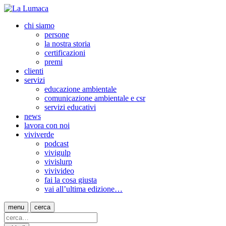
chi siamo
persone
la nostra storia
certificazioni
premi
clienti
servizi
educazione ambientale
comunicazione ambientale e csr
servizi educativi
news
lavora con noi
viviverde
podcast
vivigulp
vivislurp
vivivideo
fai la cosa giusta
vai all’ultima edizione…
menu
cerca