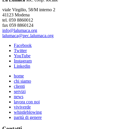
viale Virgilio, 58/M interno 2
41123 Modena
tel. 059 8860012
fax 059 8860124
info@lalumaca.org
lalumaca@pec.lalumaca.org
Facebook
Twitter
YouTube
Instagram
Linkedin
home
chi siamo
clienti
servizi
news
lavora con noi
viviverde
whistleblowing
parità di genere
Contatti