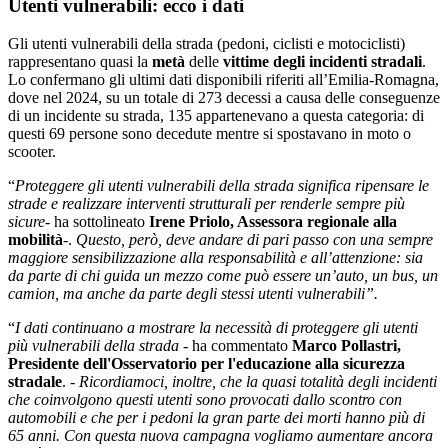
Utenti vulnerabili: ecco i dati
Gli utenti vulnerabili della strada (pedoni, ciclisti e motociclisti)
rappresentano quasi la
metà
delle
vittime degli incidenti stradali
.
Lo confermano gli ultimi dati disponibili riferiti all’Emilia-Romagna,
dove nel 2024, su un totale di 273 decessi a causa delle conseguenze
di un incidente su strada, 135 appartenevano a questa categoria: di
questi 69 persone sono decedute mentre si spostavano in moto o
scooter.
“
Proteggere gli utenti vulnerabili della strada significa ripensare le
strade e realizzare interventi strutturali per renderle sempre più
sicure
- ha sottolineato
Irene
Priolo, Assessora regionale alla
mobilità
-.
Q
uesto, però, deve andare di pari passo con una sempre
maggiore sensibilizzazione alla responsabilità e all’attenzione: sia
da parte di chi guida un mezzo come può essere un’auto, un bus, un
camion, ma anche da parte degli stessi utenti vulnerabili”.
“
I dati continuano a mostrare la necessità di proteggere gli utenti
più vulnerabili della strada
- ha commentato
Marco
Pollastri,
Presidente dell'Osservatorio per l'educazione alla sicurezza
stradale
. -
Ricordiamoci, inoltre, che la quasi totalità degli incidenti
che coinvolgono questi utenti sono provocati dallo scontro con
automobili e che per i pedoni la gran parte dei morti hanno più di
65 anni. Con questa nuova campagna vogliamo aumentare ancora