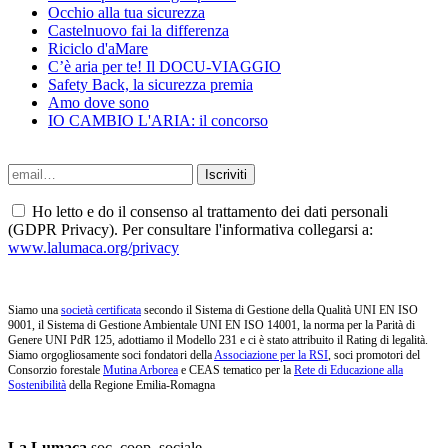
Occhio alla tua sicurezza
Castelnuovo fai la differenza
Riciclo d'aMare
C’è aria per te! Il DOCU-VIAGGIO
Safety Back, la sicurezza premia
Amo dove sono
IO CAMBIO L'ARIA: il concorso
Ho letto e do il consenso al trattamento dei dati personali
(GDPR Privacy). Per consultare l'informativa collegarsi a:
www.lalumaca.org/privacy
Siamo una
società certificata
secondo il Sistema di Gestione della Qualità UNI EN ISO
9001, il Sistema di Gestione Ambientale UNI EN ISO 14001, la norma per la Parità di
Genere UNI PdR 125, adottiamo il Modello 231 e ci è stato attribuito il Rating di legalità.
Siamo orgogliosamente soci fondatori della
Associazione per la RSI
, soci promotori del
Consorzio forestale
Mutina Arborea
e CEAS tematico per la
Rete di Educazione alla
Sostenibilità
della Regione Emilia-Romagna
La Lumaca
soc. coop. sociale