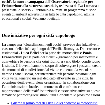
occhi’
, la
nuova campagna
dell’
Osservatorio regionale
per
l’educazione alla sicurezza stradale,
realizzata da
La Lumaca
e
presentata lo scorso 23 febbraio a Rimini. In programma ci sono
eventi di ambient advertising in tutte le città capoluogo, attività
educational e social. Vediamo i dettagli.
Due iniziative per ogni città capoluogo
La campagna "Guardiamoci negli occhi" prevede due iniziative in
ciascuna delle città capoluogo dell'Emilia-Romagna. Due creator e
testimonial -
Luca Bellei
per la parte dei motociclisti e
Paolo
Franceschini
per la parte dei ciclisti - gireranno per intercettare e
coinvolgere le persone che ogni giorno, a vario titolo, condividono
la strada. Gli eventi hanno lo scopo di coinvolgere i passanti, creare
dei momenti di condivisione dal vivo e contenuti da veicolare
tramite i canali social, per intercettare più persone possibili: ogni
volta verrà generato un reel dedicato all’evento in una città. In
occasione degli eventi viene organizzato, in collaborazione con
l’amministrazione locale, un momento di confronto con
rappresentanti delle realtà istituzionali e associative attive su queste
tematiche per raccogliere stimoli utili a orientare le prossime azioni.
Guarda il primo reel di Luca Bellei dedicato ai motociclisti