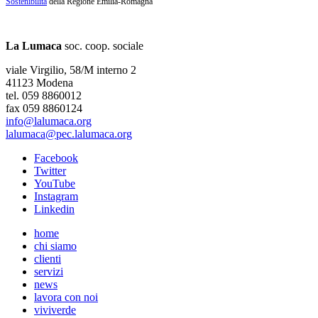
Sostenibilità
della Regione Emilia-Romagna
La Lumaca
soc. coop. sociale
viale Virgilio, 58/M interno 2
41123 Modena
tel. 059 8860012
fax 059 8860124
info@lalumaca.org
lalumaca@pec.lalumaca.org
Facebook
Twitter
YouTube
Instagram
Linkedin
home
chi siamo
clienti
servizi
news
lavora con noi
viviverde