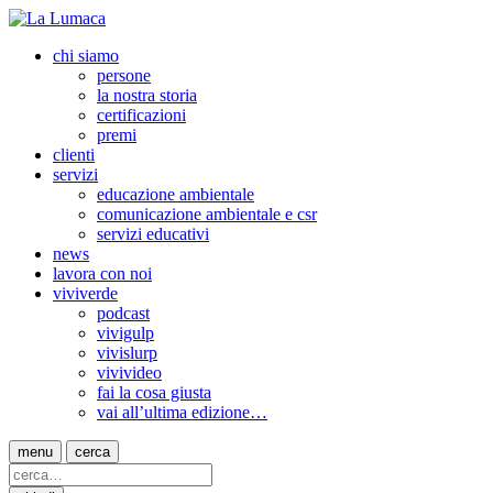
chi siamo
persone
la nostra storia
certificazioni
premi
clienti
servizi
educazione ambientale
comunicazione ambientale e csr
servizi educativi
news
lavora con noi
viviverde
podcast
vivigulp
vivislurp
vivivideo
fai la cosa giusta
vai all’ultima edizione…
menu
cerca