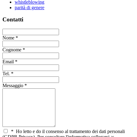
whistleblowing
parità di genere
Contatti
Nome
*
Cognome
*
Email
*
Tel.
*
Messaggio
*
*
Ho letto e do il consenso al trattamento dei dati personali
(GDPR Privacy). Per consultare l'informativa collegarsi a: