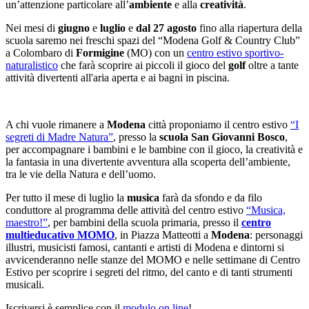
un’attenzione particolare all’
ambiente
e alla
creatività
.
Nei mesi di
giugno
e
luglio
e
dal 27 agosto
fino alla riapertura della
scuola saremo nei freschi spazi del “Modena Golf & Country Club”
a Colombaro di
Formigine
(MO) con un
centro estivo sportivo-
naturalistico
che farà scoprire ai piccoli il gioco del
golf
oltre a tante
attività divertenti all'aria aperta e ai bagni in piscina.
A chi vuole rimanere a
Modena
città proponiamo il centro estivo
“I
segreti di Madre Natura”
, presso la
scuola San Giovanni Bosco
,
per accompagnare i bambini e le bambine con il gioco, la creatività e
la fantasia in una divertente avventura alla scoperta dell’ambiente,
tra le vie della Natura e dell’uomo.
Per tutto il mese di luglio la
musica
farà da sfondo e da filo
conduttore al programma delle attività del centro estivo
“Musica,
maestro!”
, per bambini della scuola primaria, presso il
centro
multieducativo MOMO
, in Piazza Matteotti a
Modena
: personaggi
illustri, musicisti famosi, cantanti e artisti di Modena e dintorni si
avvicenderanno nelle stanze del MOMO e nelle settimane di Centro
Estivo per scoprire i segreti del ritmo, del canto e di tanti strumenti
musicali.
Iscriversi è semplice con il
modulo on line
!