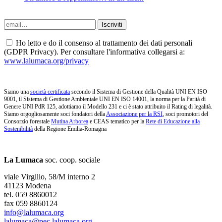
Ho letto e do il consenso al trattamento dei dati personali
(GDPR Privacy). Per consultare l'informativa collegarsi a:
www.lalumaca.org/privacy
Siamo una
società certificata
secondo il Sistema di Gestione della Qualità UNI EN ISO
9001, il Sistema di Gestione Ambientale UNI EN ISO 14001, la norma per la Parità di
Genere UNI PdR 125, adottiamo il Modello 231 e ci è stato attribuito il Rating di legalità.
Siamo orgogliosamente soci fondatori della
Associazione per la RSI
, soci promotori del
Consorzio forestale
Mutina Arborea
e CEAS tematico per la
Rete di Educazione alla
Sostenibilità
della Regione Emilia-Romagna
La Lumaca
soc. coop. sociale
viale Virgilio, 58/M interno 2
41123 Modena
tel. 059 8860012
fax 059 8860124
info@lalumaca.org
lalumaca@pec.lalumaca.org