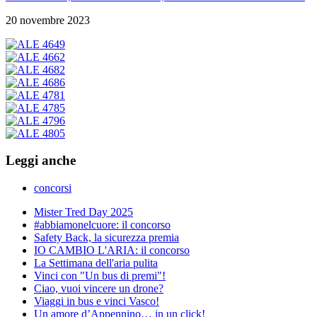
20 novembre 2023
Leggi anche
concorsi
Mister Tred Day 2025
#abbiamonelcuore: il concorso
Safety Back, la sicurezza premia
IO CAMBIO L'ARIA: il concorso
La Settimana dell'aria pulita
Vinci con "Un bus di premi"!
Ciao, vuoi vincere un drone?
Viaggi in bus e vinci Vasco!
Un amore d’Appennino… in un click!