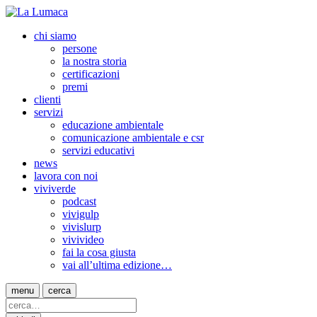
chi siamo
persone
la nostra storia
certificazioni
premi
clienti
servizi
educazione ambientale
comunicazione ambientale e csr
servizi educativi
news
lavora con noi
viviverde
podcast
vivigulp
vivislurp
vivivideo
fai la cosa giusta
vai all’ultima edizione…
menu
cerca