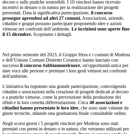
decoro e sulle pratiche sostenibili. I 10 vincitori hanno ricevuto
incentivi in denaro o in natura per la realizzazione dei progetti
presentati. Data la significativa partecipazione,
il concorso
prosegue aprendosi ad altri 27 comuni.
Associazioni, aziende,
cittadini e gruppi possono partecipare proponendo idee e azioni
virtuose nei confronti dell’ambiente.
Le iscrizioni sono aperte fino
il 15 dicembre.
Scopriamo i dettagli.
Nel primo semestre del 2023, il Gruppo Hera e i comuni di Modena
e dell’Unione Comuni Distretto Ceramico hanno lanciato con
successo
il concorso #abbiamonelcuore
, un'opportunità unica per
dare voce alle persone e premiare i loro gesti virtuosi nei confronti
dell'ambiente.
L'iniziativa ha registrato una grande partecipazione, coinvolgendo
cittadini e associazioni nella creazione di progetti dedicati al decoro
e a pratiche virtuose, come la prevenzione della produzione dei
rifiuti e la loro corretta differenziazione. Circa
40 associazioni e
cittadini hanno presentato le loro idee
, che sono state valutate da
giurie tecniche, stilando una graduatoria finale consultabile online.
Negli scorsi giorni i 5 progetti vincitori per Modena sono stati
premiati con premi in denaro o in natura, che verranno utilizzati per