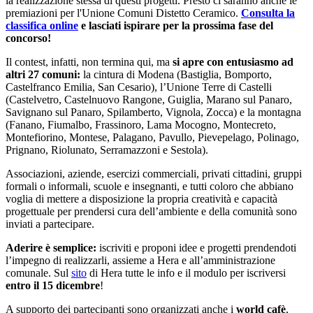
la realizzazione stessa di questi progetti. Presto ci saranno anche le
premiazioni per l'Unione Comuni Distetto Ceramico.
Consulta la
classifica online
e lasciati ispirare per la prossima fase del
concorso!
Il contest, infatti, non termina qui, ma
si apre con entusiasmo ad
altri 27 comuni:
la cintura di Modena (Bastiglia, Bomporto,
Castelfranco Emilia, San Cesario), l’Unione Terre di Castelli
(Castelvetro, Castelnuovo Rangone, Guiglia, Marano sul Panaro,
Savignano sul Panaro, Spilamberto, Vignola, Zocca) e la montagna
(Fanano, Fiumalbo, Frassinoro, Lama Mocogno, Montecreto,
Montefiorino, Montese, Palagano, Pavullo, Pievepelago, Polinago,
Prignano, Riolunato, Serramazzoni e Sestola).
Associazioni, aziende, esercizi commerciali, privati cittadini, gruppi
formali o informali, scuole e insegnanti, e tutti coloro che abbiano
voglia di mettere a disposizione la propria creatività e capacità
progettuale per prendersi cura dell’ambiente e della comunità sono
inviati a partecipare.
Aderire è semplice:
iscriviti e proponi idee e progetti prendendoti
l’impegno di realizzarli, assieme a Hera e all’amministrazione
comunale. Sul
sito
di Hera tutte le info e il modulo per iscriversi
entro il 15 dicembre
!
A supporto dei partecipanti sono organizzati anche i
world cafè
,