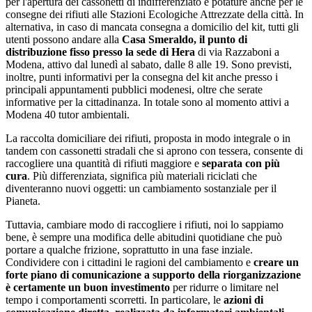
per l'apertura dei cassonetti di indifferenziato e potature anche per le
consegne dei rifiuti alle Stazioni Ecologiche Attrezzate della città. In
alternativa, in caso di mancata consegna a domicilio del kit, tutti gli
utenti possono andare alla
Casa Smeraldo, il punto di
distribuzione fisso presso la sede di Hera
di via Razzaboni a
Modena, attivo dal lunedì al sabato, dalle 8 alle 19. Sono previsti,
inoltre, punti informativi per la consegna del kit anche presso i
principali appuntamenti pubblici modenesi, oltre che serate
informative per la cittadinanza. In totale sono al momento attivi a
Modena 40 tutor ambientali.
La raccolta domiciliare dei rifiuti, proposta in modo integrale o in
tandem con cassonetti stradali che si aprono con tessera, consente di
raccogliere una quantità di rifiuti maggiore e
separata con più
cura
. Più differenziata, significa più materiali riciclati che
diventeranno nuovi oggetti: un cambiamento sostanziale per il
Pianeta.
Tuttavia, cambiare modo di raccogliere i rifiuti, noi lo sappiamo
bene, è sempre una modifica delle abitudini quotidiane che può
portare a qualche frizione, soprattutto in una fase inziale.
Condividere con i cittadini le ragioni del cambiamento e
creare un
forte piano di comunicazione a supporto della riorganizzazione
è certamente un buon investimento
per ridurre o limitare nel
tempo i comportamenti scorretti. In particolare, le
azioni di