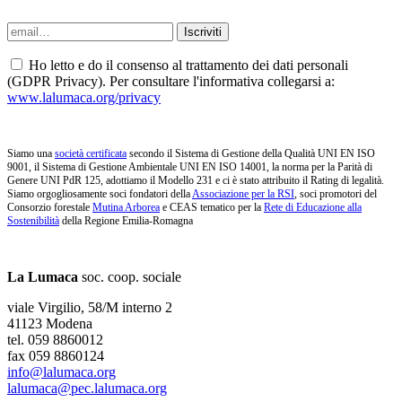
Ho letto e do il consenso al trattamento dei dati personali
(GDPR Privacy). Per consultare l'informativa collegarsi a:
www.lalumaca.org/privacy
Siamo una
società certificata
secondo il Sistema di Gestione della Qualità UNI EN ISO
9001, il Sistema di Gestione Ambientale UNI EN ISO 14001, la norma per la Parità di
Genere UNI PdR 125, adottiamo il Modello 231 e ci è stato attribuito il Rating di legalità.
Siamo orgogliosamente soci fondatori della
Associazione per la RSI
, soci promotori del
Consorzio forestale
Mutina Arborea
e CEAS tematico per la
Rete di Educazione alla
Sostenibilità
della Regione Emilia-Romagna
La Lumaca
soc. coop. sociale
viale Virgilio, 58/M interno 2
41123 Modena
tel. 059 8860012
fax 059 8860124
info@lalumaca.org
lalumaca@pec.lalumaca.org