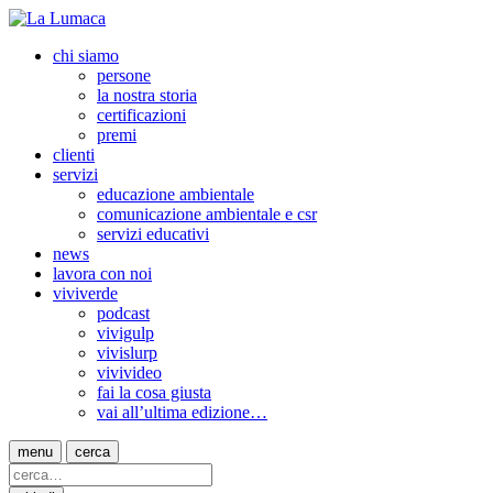
chi siamo
persone
la nostra storia
certificazioni
premi
clienti
servizi
educazione ambientale
comunicazione ambientale e csr
servizi educativi
news
lavora con noi
viviverde
podcast
vivigulp
vivislurp
vivivideo
fai la cosa giusta
vai all’ultima edizione…
menu
cerca