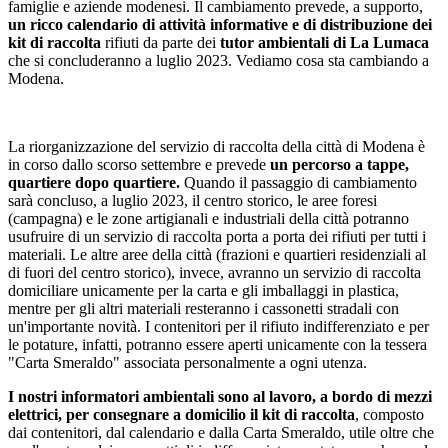
famiglie e aziende modenesi. Il cambiamento prevede, a supporto,
un ricco calendario di attività informative e di distribuzione dei
kit di raccolta
rifiuti da parte dei
tutor ambientali di La Lumaca
che si concluderanno a luglio 2023. Vediamo cosa sta cambiando a
Modena.
La riorganizzazione del servizio di raccolta della città di Modena è
in corso dallo scorso settembre e prevede
un percorso a tappe,
quartiere dopo quartiere.
Quando il passaggio di cambiamento
sarà concluso, a luglio 2023, il centro storico, le aree foresi
(campagna) e le zone artigianali e industriali della città potranno
usufruire di un servizio di raccolta porta a porta dei rifiuti per tutti i
materiali. Le altre aree della città (frazioni e quartieri residenziali al
di fuori del centro storico), invece, avranno un servizio di raccolta
domiciliare unicamente per la carta e gli imballaggi in plastica,
mentre per gli altri materiali resteranno i cassonetti stradali con
un'importante novità. I contenitori per il rifiuto indifferenziato e per
le potature, infatti, potranno essere aperti unicamente con la tessera
"Carta Smeraldo" associata personalmente a ogni utenza.
I nostri informatori ambientali sono al lavoro, a bordo di mezzi
elettrici, per consegnare a domicilio il kit di raccolta
, composto
dai contenitori, dal calendario e dalla Carta Smeraldo, utile oltre che