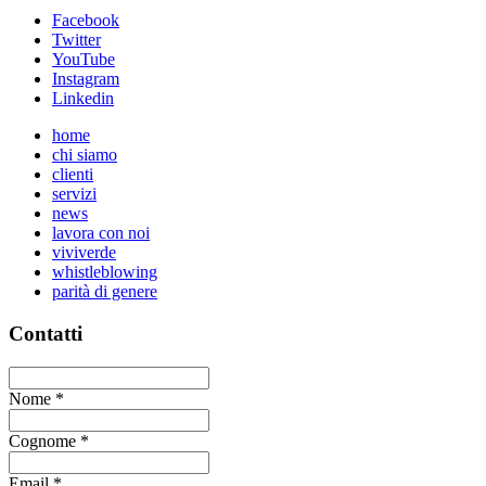
Facebook
Twitter
YouTube
Instagram
Linkedin
home
chi siamo
clienti
servizi
news
lavora con noi
viviverde
whistleblowing
parità di genere
Contatti
Nome
*
Cognome
*
Email
*