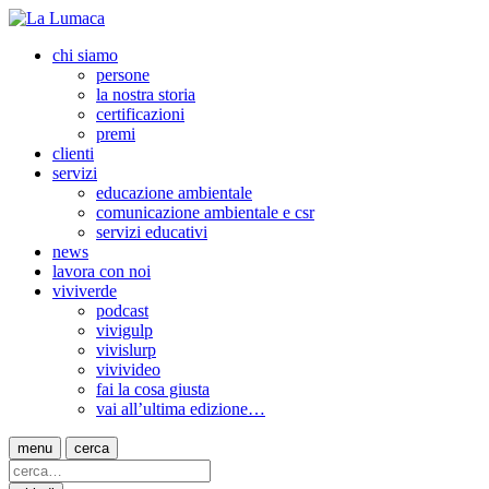
chi siamo
persone
la nostra storia
certificazioni
premi
clienti
servizi
educazione ambientale
comunicazione ambientale e csr
servizi educativi
news
lavora con noi
viviverde
podcast
vivigulp
vivislurp
vivivideo
fai la cosa giusta
vai all’ultima edizione…
menu
cerca