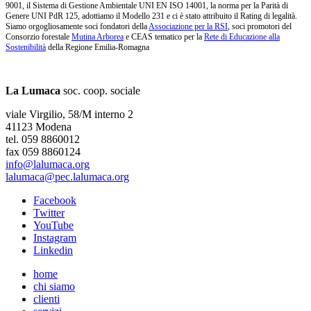
9001, il Sistema di Gestione Ambientale UNI EN ISO 14001, la norma per la Parità di
Genere UNI PdR 125, adottiamo il Modello 231 e ci è stato attribuito il Rating di legalità.
Siamo orgogliosamente soci fondatori della
Associazione per la RSI
, soci promotori del
Consorzio forestale
Mutina Arborea
e CEAS tematico per la
Rete di Educazione alla
Sostenibilità
della Regione Emilia-Romagna
La Lumaca
soc. coop. sociale
viale Virgilio, 58/M interno 2
41123 Modena
tel. 059 8860012
fax 059 8860124
info@lalumaca.org
lalumaca@pec.lalumaca.org
Facebook
Twitter
YouTube
Instagram
Linkedin
home
chi siamo
clienti