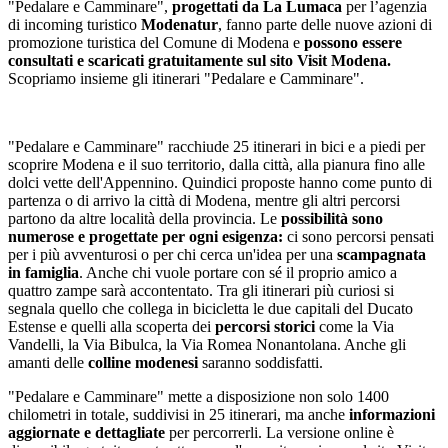
"Pedalare e Camminare",
progettati da La Lumaca
per l’agenzia
di incoming turistico
Modenatur
, fanno parte delle nuove azioni di
promozione turistica del Comune di Modena e
possono essere
consultati e scaricati gratuitamente sul sito Visit Modena.
Scopriamo insieme gli itinerari "Pedalare e Camminare".
"Pedalare e Camminare" racchiude 25 itinerari in bici e a piedi per
scoprire Modena e il suo territorio, dalla città, alla pianura fino alle
dolci vette dell'Appennino. Quindici proposte hanno come punto di
partenza o di arrivo la città di Modena, mentre gli altri percorsi
partono da altre località della provincia. Le
possibilità sono
numerose e progettate per ogni esigenza:
ci sono percorsi pensati
per i più avventurosi o per chi cerca un'idea per una
scampagnata
in famiglia
. Anche chi vuole portare con sé il proprio amico a
quattro zampe sarà accontentato. Tra gli itinerari più curiosi si
segnala quello che collega in bicicletta le due capitali del Ducato
Estense e quelli alla scoperta dei
percorsi storici
come la Via
Vandelli, la Via Bibulca, la Via Romea Nonantolana. Anche gli
amanti delle
colline modenesi
saranno soddisfatti.
"Pedalare e Camminare" mette a disposizione non solo 1400
chilometri in totale, suddivisi in 25 itinerari, ma anche
informazioni
aggiornate e dettagliate
per percorrerli. La versione online è