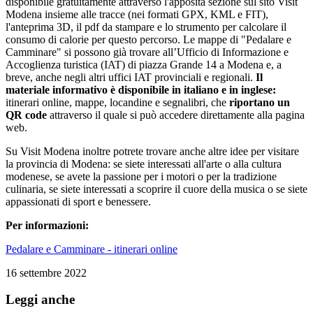
disponibile gratuitamente attraverso l'apposita sezione sul sito Visit
Modena insieme alle tracce (nei formati GPX, KML e FIT),
l'anteprima 3D, il pdf da stampare e lo strumento per calcolare il
consumo di calorie per questo percorso. Le mappe di "Pedalare e
Camminare" si possono già trovare all’Ufficio di Informazione e
Accoglienza turistica (IAT) di piazza Grande 14 a Modena e, a
breve, anche negli altri uffici IAT provinciali e regionali.
Il
materiale informativo è disponibile in italiano e in inglese:
itinerari online, mappe, locandine e segnalibri, che
riportano un
QR code
attraverso il quale si può accedere direttamente alla pagina
web.
Su Visit Modena inoltre potrete trovare anche altre idee per visitare
la provincia di Modena: se siete interessati all'arte o alla cultura
modenese, se avete la passione per i motori o per la tradizione
culinaria, se siete interessati a scoprire il cuore della musica o se siete
appassionati di sport e benessere.
Per informazioni:
Pedalare e Camminare - itinerari online
16 settembre 2022
Leggi anche