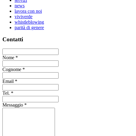
servizi
news
lavora con noi
viviverde
whistleblowing
parità di genere
Contatti
Nome
*
Cognome
*
Email
*
Tel.
*
Messaggio
*