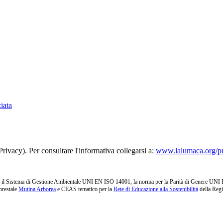
iata
rivacy). Per consultare l'informativa collegarsi a:
www.lalumaca.org/p
l Sistema di Gestione Ambientale UNI EN ISO 14001, la norma per la Parità di Genere UNI PdR 1
orestale
Mutina Arborea
e CEAS tematico per la
Rete di Educazione alla Sostenibilità
della Reg