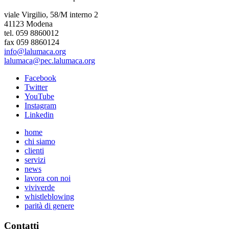
viale Virgilio, 58/M interno 2
41123 Modena
tel. 059 8860012
fax 059 8860124
info@lalumaca.org
lalumaca@pec.lalumaca.org
Facebook
Twitter
YouTube
Instagram
Linkedin
home
chi siamo
clienti
servizi
news
lavora con noi
viviverde
whistleblowing
parità di genere
Contatti