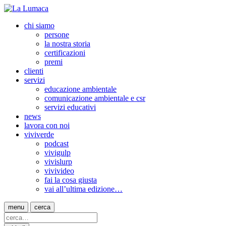
chi siamo
persone
la nostra storia
certificazioni
premi
clienti
servizi
educazione ambientale
comunicazione ambientale e csr
servizi educativi
news
lavora con noi
viviverde
podcast
vivigulp
vivislurp
vivivideo
fai la cosa giusta
vai all’ultima edizione…
menu
cerca