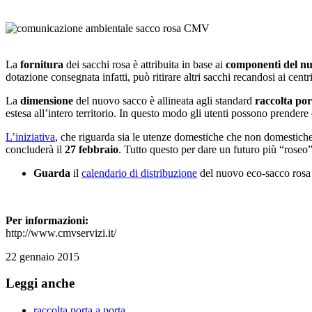
La
fornitura
dei sacchi rosa è attribuita in base ai
componenti del nu
dotazione consegnata infatti, può ritirare altri sacchi recandosi ai cen
La
dimensione
del nuovo sacco è allineata agli standard
raccolta por
estesa all’intero territorio. In questo modo gli utenti possono prendere
L’iniziativa
, che riguarda sia le utenze domestiche che non domestich
concluderà il
27 febbraio
. Tutto questo per dare un futuro più “roseo”,
Guarda
il
calendario di distribuzione
del nuovo eco-sacco rosa
Per informazioni:
http://www.cmvservizi.it/
22 gennaio 2015
Leggi anche
raccolta porta a porta