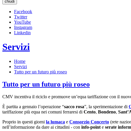
chiudi
Facebook
Twitter
YouTube
Instagram
Linkedin
Servizi
Home
Servizi
Tutto per un futuro più roseo
Tutto per un futuro più roseo
CMV incentiva il riciclo e promuove un’equa tariffazione con il nuovo 
È partita a gennaio l’operazione “
sacco rosa
”, la sperimentazione di
tariffazione più equa nei comuni ferraresi di
Cento
,
Bondeno
,
Sant’
Proprio in questi giorni
la lumaca
e
Consorzio Concerto
(rete nazio
nell’informazione da dare ai cittadini - con
info-point
e
serate inform