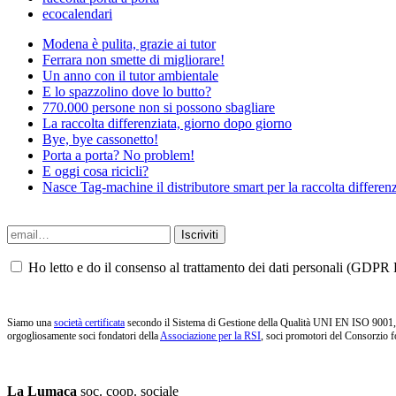
ecocalendari
Modena è pulita, grazie ai tutor
Ferrara non smette di migliorare!
Un anno con il tutor ambientale
E lo spazzolino dove lo butto?
770.000 persone non si possono sbagliare
La raccolta differenziata, giorno dopo giorno
Bye, bye cassonetto!
Porta a porta? No problem!
E oggi cosa ricicli?
Nasce Tag-machine il distributore smart per la raccolta differenz
Ho letto e do il consenso al trattamento dei dati personali (GDPR P
Siamo una
società certificata
secondo il Sistema di Gestione della Qualità UNI EN ISO 9001, i
orgogliosamente soci fondatori della
Associazione per la RSI
, soci promotori del Consorzio f
La Lumaca
soc. coop. sociale