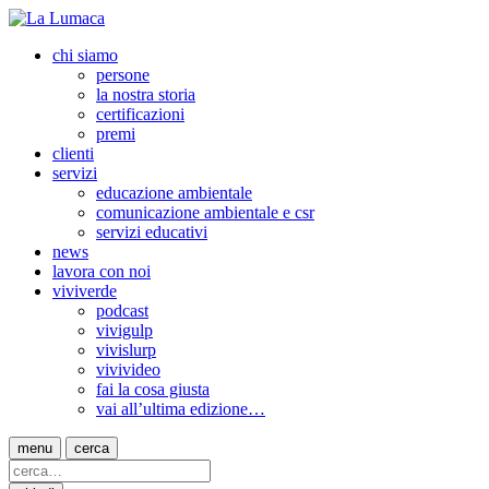
chi siamo
persone
la nostra storia
certificazioni
premi
clienti
servizi
educazione ambientale
comunicazione ambientale e csr
servizi educativi
news
lavora con noi
viviverde
podcast
vivigulp
vivislurp
vivivideo
fai la cosa giusta
vai all’ultima edizione…
menu
cerca