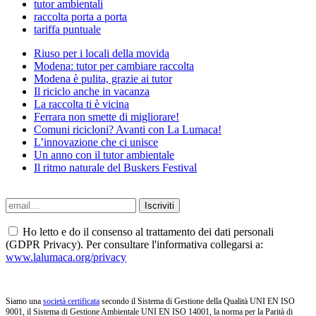
tutor ambientali
raccolta porta a porta
tariffa puntuale
Riuso per i locali della movida
Modena: tutor per cambiare raccolta
Modena è pulita, grazie ai tutor
Il riciclo anche in vacanza
La raccolta ti è vicina
Ferrara non smette di migliorare!
Comuni ricicloni? Avanti con La Lumaca!
L’innovazione che ci unisce
Un anno con il tutor ambientale
Il ritmo naturale del Buskers Festival
Ho letto e do il consenso al trattamento dei dati personali
(GDPR Privacy). Per consultare l'informativa collegarsi a:
www.lalumaca.org/privacy
Siamo una
società certificata
secondo il Sistema di Gestione della Qualità UNI EN ISO
9001, il Sistema di Gestione Ambientale UNI EN ISO 14001, la norma per la Parità di