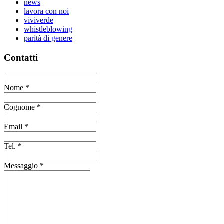
news
lavora con noi
viviverde
whistleblowing
parità di genere
Contatti
Nome
*
Cognome
*
Email
*
Tel.
*
Messaggio
*