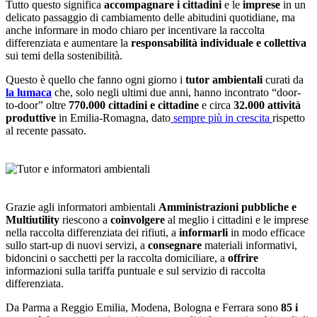
Tutto questo significa
accompagnare i cittadini
e le
imprese
in un
delicato passaggio di cambiamento delle abitudini quotidiane, ma
anche informare in modo chiaro per incentivare la raccolta
differenziata e aumentare la
responsabilità individuale e collettiva
sui temi della sostenibilità.
Questo è quello che fanno ogni giorno i
tutor ambientali
curati da
la lumaca
che, solo negli ultimi due anni, hanno incontrato “door-
to-door” oltre
770.000 cittadini e cittadine
e circa
32.000 attività
produttive
in Emilia-Romagna, dato
sempre più in crescita
rispetto
al recente passato.
Grazie agli informatori ambientali
Amministrazioni pubbliche e
Multiutility
riescono a
coinvolgere
al meglio i cittadini e le imprese
nella raccolta differenziata dei rifiuti, a
informarli
in modo efficace
sullo start-up di nuovi servizi, a
consegnare
materiali informativi,
bidoncini o sacchetti per la raccolta domiciliare, a
offrire
informazioni sulla tariffa puntuale e sul servizio di raccolta
differenziata.
Da Parma a Reggio Emilia, Modena, Bologna e Ferrara sono
85 i