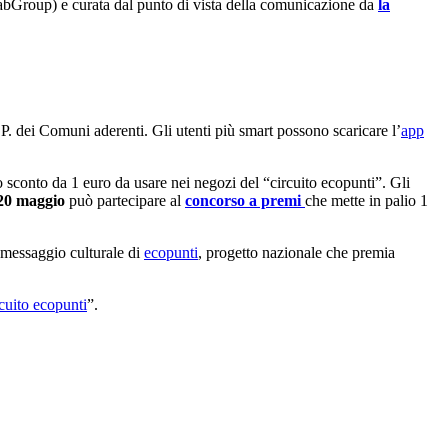
abGroup) e curata dal punto di vista della comunicazione da
la
R.P. dei Comuni aderenti. Gli utenti più smart possono scaricare l’
app
o sconto da 1 euro da usare nei negozi del “circuito ecopunti”. Gli
 20 maggio
può partecipare al
concorso a premi
che mette in palio 1
l messaggio culturale di
ecopunti
, progetto nazionale che premia
rcuito ecopunti
”.