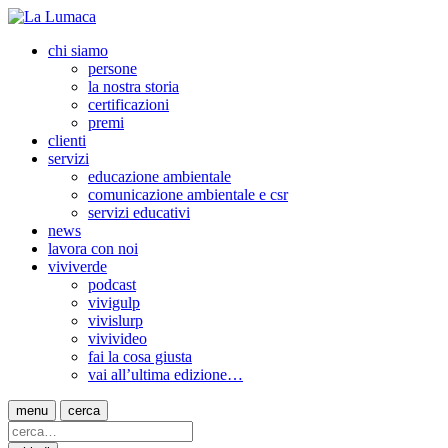
chi siamo
persone
la nostra storia
certificazioni
premi
clienti
servizi
educazione ambientale
comunicazione ambientale e csr
servizi educativi
news
lavora con noi
viviverde
podcast
vivigulp
vivislurp
vivivideo
fai la cosa giusta
vai all’ultima edizione…
menu
cerca