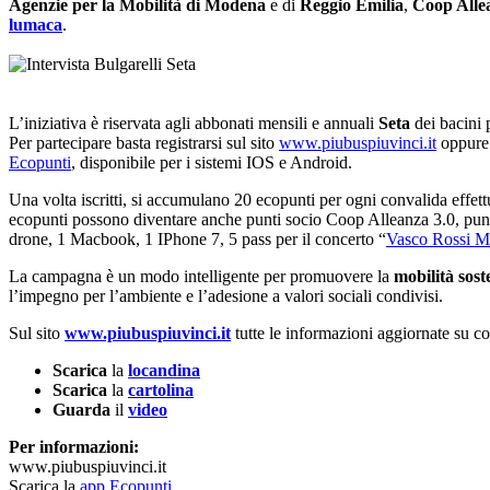
Agenzie per la Mobilità di Modena
e di
Reggio Emilia
,
Coop Alle
lumaca
.
L’iniziativa è riservata agli abbonati mensili e annuali
Seta
dei bacini 
Per partecipare basta registrarsi sul sito
www.piubuspiuvinci.it
oppure n
Ecopunti
, disponibile per i sistemi IOS e Android.
Una volta iscritti, si accumulano 20 ecopunti per ogni convalida effet
ecopunti possono diventare anche punti socio Coop Alleanza 3.0, pun
drone, 1 Macbook, 1 IPhone 7, 5 pass per il concerto “
Vasco Rossi M
La campagna è un modo intelligente per promuovere la
mobilità sost
l’impegno per l’ambiente e l’adesione a valori sociali condivisi.
Sul sito
www.piubuspiuvinci.it
tutte le informazioni aggiornate su com
Scarica
la
locandina
Scarica
la
cartolina
Guarda
il
video
Per informazioni:
www.piubuspiuvinci.it
Scarica la
app Ecopunti