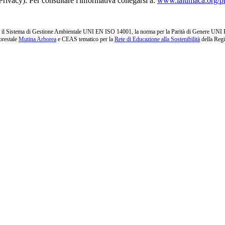
rivacy). Per consultare l'informativa collegarsi a:
www.lalumaca.org/p
l Sistema di Gestione Ambientale UNI EN ISO 14001, la norma per la Parità di Genere UNI PdR 1
orestale
Mutina Arborea
e CEAS tematico per la
Rete di Educazione alla Sostenibilità
della Reg