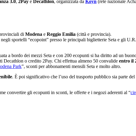
anza 3.0
,
2Pay
e
Decathlon
, organizzata da
Koyn
(rete nazionale Ach
provinciali di
Modena
e
Reggio Emilia
(città e provincia).
egli sportelli “ecopoint” presso le principali biglietterie Seta e gli U.
tuata a bordo dei mezzi Seta e con 200 ecopunti si ha diritto ad un buon
ti Decathlon o credito 2Pay. Chi effettua almeno 50 convalide
entro il
odena Park
”, sconti per abbonamenti mensili Seta e molto altro.
enibile
. È poi significativo che l’uso del trasporto pubblico sia parte de
e convertire gli ecopunti in sconti, le offerte e i negozi aderenti al “
ci