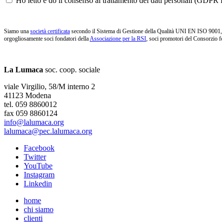
Ho letto e do il consenso al trattamento dei dati personali (GDPR P
Siamo una
società certificata
secondo il Sistema di Gestione della Qualità UNI EN ISO 9001, i
orgogliosamente soci fondatori della
Associazione per la RSI
, soci promotori del Consorzio f
La Lumaca
soc. coop. sociale
viale Virgilio, 58/M interno 2
41123 Modena
tel. 059 8860012
fax 059 8860124
info@lalumaca.org
lalumaca@pec.lalumaca.org
Facebook
Twitter
YouTube
Instagram
Linkedin
home
chi siamo
clienti