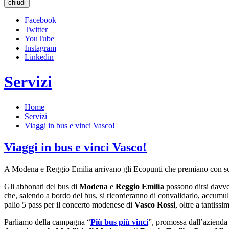
chiudi
Facebook
Twitter
YouTube
Instagram
Linkedin
Servizi
Home
Servizi
Viaggi in bus e vinci Vasco!
Viaggi in bus e vinci Vasco!
A Modena e Reggio Emilia arrivano gli Ecopunti che premiano con scont
Gli abbonati del bus di
Modena
e
Reggio Emilia
possono dirsi davve
che, salendo a bordo del bus, si ricorderanno di convalidarlo, accumul
palio 5 pass per il concerto modenese di
Vasco Rossi
, oltre a tantissim
Parliamo della campagna “
Più bus più vinci
”, promossa dall’azienda 