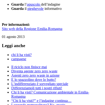
Guarda
l’
opuscolo
dell’indagine
Guarda
il
pieghevole
informativo
Per informazioni:
Sito web della Regione Emilia-Romagna
01 agosto 2013
Leggi anche
chi li ha visti?
campagne
Il riciclo non finisce mai
Diventa agente zero zero waste
Agenti zero zero waste in azione
E lo spazzolino dove lo butto?
L’indifferenziato è sorvegliato speciale
Differenziamoli tutti i nostri rifiuti!
Chi li ha visti? Comunicazione ambientale in Emilia-
Romagna
“Chi li ha visti?” e l’indagine continua…
Leggende metropolitane? No, grazie