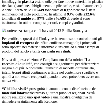
imballaggi in
plastica
è stato utile per fare nuove materiali in plastica
riciclata (panchine, abbigliamento in pile, sedie, vasi, tubature, ecc.).
Anche il
99%
delle
108.449
tonnellate di
legno
riciclato è stata
reimmesso nel ciclo produttivo. In ultimo, il
93%
delle
232.647
tonnellate di
umido
e il
97%
delle
346.685
di verde si sono
trasformate in ottimo compost per orti, campi e giardini.
Per certificare questi dati l’indagine ha tenuto sotto controllo tutti gli
impianti di recupero
dei rifiuti emiliano-romagnoli; i principali
sono riportati nei materiali informativi insieme ad alcuni esempi di
prodotti del riciclo e
tante curiosità sui rifiuti
.
Novità di questa edizione è l’ampliamento della rubrica “
La
raccolta di qualità
”, con consigli e suggerimenti per differenziare
meglio e di più. Nonostante l’aumento di raccolta differenziata,
infatti, troppi rifiuti continuano a finire nel contenitore sbagliato e
quindi a non essere recuperati quando invece potrebbero avere una
nuova vita.
“Chi li ha visti?”
proseguirà in autunno con la distribuzione dei
materiali informativi
presso gli uffici pubblici regionali. Verrà
inoltre realizzato uno
spot video
e una
mostra
divulgativa da
richiedere gratuitamente alla Regione.