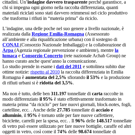
cittadini. Un’
indagine davvero trasparente
perché garantisce, a
chi si impegna ogni giorno nella raccolta differenziata, quanti
materiali riciclati sono stati davvero reimmessi nel ciclo produttivo
che trasforma i rifiuti in “materia prima” da riciclo.
L’indagine, una delle poche nel suo genere a livello nazionale, è
realizzata dalla
Regione Emilia-Romagna
(Assessorato
all’ambiente e alla riqualificazione urbana) con il sostegno di
CONAI
(Consorzio Nazionale Imballaggi) e la collaborazione di
Arpa
(Agenzia regionale prevenzione e ambiente), mentre
la
lumaca
e
Consorzio Concerto
(rete nazionale Achab Group) ne
hanno curato anche quest’anno la comunicazione.
Lo studio prende in esame i
dati del 2011
e sottolinea subito due
ottime notizie:
rispetto al 2010
la raccolta differenziata in Emilia
Romagna è
aumentata del 2,5%
sfiorando
il 53%
e la produzione
di rifiuti urbani si è
ridotta del 3,5%
.
Ma non è tutto, delle ben
311.197
tonnellate di
carta
raccolte in
modo differenziato
il 95%
è stato effettivamente trasformato in
materia prima “da riciclo” per fare nuovi giornali, block-notes, fogli,
cartelline, ecc. . Anche delle
27.785
tonnellate di
acciaio e
alluminio
, il
95%
è tornato utile per fare nuove caffettiere,
biciclette, carrelli per la spesa, ecc. . Il
96%
delle
148.517
tonnellate
di vetro può essere utilizzato per fare nuove bottiglie, caraffe ed altri
oggetti in vetro, così come il
74%
delle
98.674
tonnellate di