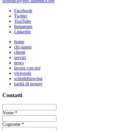
lalumaca@pec.lalumaca.org
Facebook
Twitter
YouTube
Instagram
Linkedin
home
chi siamo
clienti
servizi
news
lavora con noi
viviverde
whistleblowing
parità di genere
Contatti
Nome
*
Cognome
*