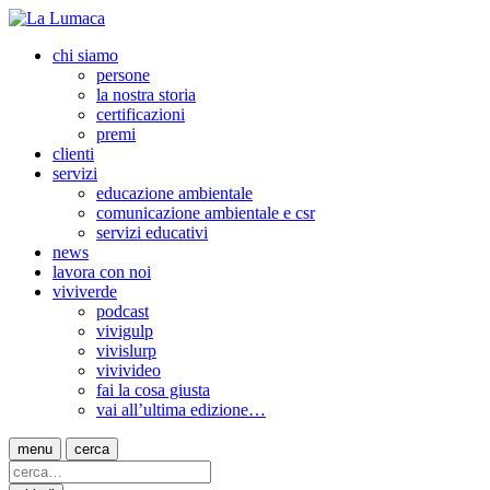
chi siamo
persone
la nostra storia
certificazioni
premi
clienti
servizi
educazione ambientale
comunicazione ambientale e csr
servizi educativi
news
lavora con noi
viviverde
podcast
vivigulp
vivislurp
vivivideo
fai la cosa giusta
vai all’ultima edizione…
menu
cerca