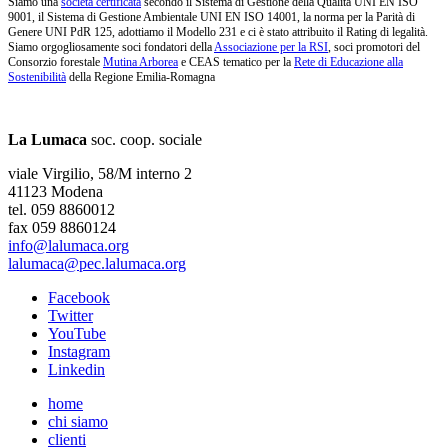
Siamo una
società certificata
secondo il Sistema di Gestione della Qualità UNI EN ISO
9001, il Sistema di Gestione Ambientale UNI EN ISO 14001, la norma per la Parità di
Genere UNI PdR 125, adottiamo il Modello 231 e ci è stato attribuito il Rating di legalità.
Siamo orgogliosamente soci fondatori della
Associazione per la RSI
, soci promotori del
Consorzio forestale
Mutina Arborea
e CEAS tematico per la
Rete di Educazione alla
Sostenibilità
della Regione Emilia-Romagna
La Lumaca
soc. coop. sociale
viale Virgilio, 58/M interno 2
41123 Modena
tel. 059 8860012
fax 059 8860124
info@lalumaca.org
lalumaca@pec.lalumaca.org
Facebook
Twitter
YouTube
Instagram
Linkedin
home
chi siamo
clienti