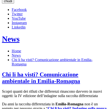
chiudi
Facebook
Twitter
YouTube
Instagram
Linkedin
News
Home
News
Chi li ha visti? Comunicazione ambientale in Emilia-
Romagna
Chi li ha visti? Comunicazione
ambientale in Emilia-Romagna
Scopri quanti dei rifiuti che differenzi rinascono davvero in nuovi
oggetti: la IV edizione dell’indagine sulla raccolta differenziata
Da anni la raccolta differenziata in
Emilia-Romagna
non è un
segreto per nessuno grazie a “
Chi li ha visti? Indagine sulla nuova