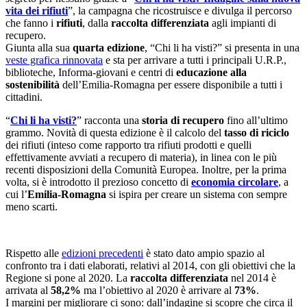
vita dei rifiuti
”, la campagna che ricostruisce e divulga il percorso
che fanno i
rifiuti
, dalla
raccolta differenziata
agli impianti di
recupero.
Giunta alla sua
quarta edizione
, “Chi li ha visti?” si presenta in una
veste grafica rinnovata
e sta per arrivare a tutti i principali U.R.P.,
biblioteche, Informa-giovani e centri di
educazione alla
sostenibilità
dell’Emilia-Romagna per essere disponibile a tutti i
cittadini.
“
Chi li ha visti?
” racconta una
storia di recupero
fino all’ultimo
grammo. Novità di questa edizione è il calcolo del
tasso di riciclo
dei rifiuti (inteso come rapporto tra rifiuti prodotti e quelli
effettivamente avviati a recupero di materia), in linea con le più
recenti disposizioni della Comunità Europea. Inoltre, per la prima
volta, si è introdotto il prezioso concetto di
economia circolare
, a
cui l’
Emilia-Romagna
si ispira per creare un sistema con sempre
meno scarti.
Rispetto alle
edizioni precedenti
è stato dato ampio spazio al
confronto tra i dati elaborati, relativi al 2014, con gli obiettivi che la
Regione si pone al 2020. La
raccolta differenziata
nel 2014 è
arrivata al
58,2%
ma l’obiettivo al 2020 è arrivare al
73%
.
I margini per migliorare ci sono: dall’indagine si scopre che circa il