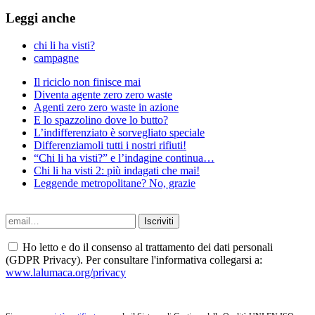
Leggi anche
chi li ha visti?
campagne
Il riciclo non finisce mai
Diventa agente zero zero waste
Agenti zero zero waste in azione
E lo spazzolino dove lo butto?
L’indifferenziato è sorvegliato speciale
Differenziamoli tutti i nostri rifiuti!
“Chi li ha visti?” e l’indagine continua…
Chi li ha visti 2: più indagati che mai!
Leggende metropolitane? No, grazie
Ho letto e do il consenso al trattamento dei dati personali
(GDPR Privacy). Per consultare l'informativa collegarsi a:
www.lalumaca.org/privacy