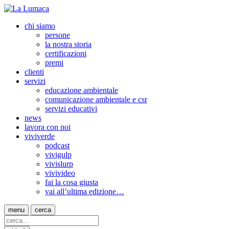
chi siamo
persone
la nostra storia
certificazioni
premi
clienti
servizi
educazione ambientale
comunicazione ambientale e csr
servizi educativi
news
lavora con noi
viviverde
podcast
vivigulp
vivislurp
vivivideo
fai la cosa giusta
vai all’ultima edizione…
menu
cerca