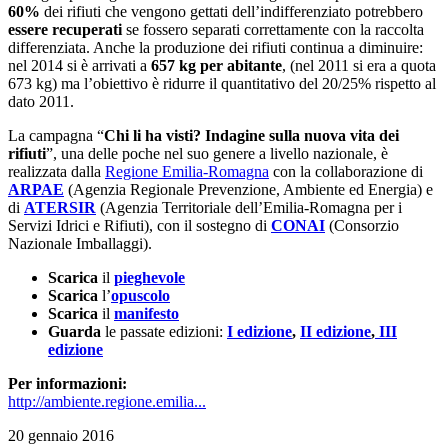
60%
dei rifiuti che vengono gettati dell’indifferenziato potrebbero
essere recuperati
se fossero separati correttamente con la raccolta
differenziata. Anche la produzione dei rifiuti continua a diminuire:
nel 2014 si è arrivati a
657 kg per abitante
, (nel 2011 si era a quota
673 kg) ma l’obiettivo è ridurre il quantitativo del 20/25% rispetto al
dato 2011.
La campagna “
Chi li ha visti? Indagine sulla nuova vita dei
rifiuti
”, una delle poche nel suo genere a livello nazionale, è
realizzata dalla
Regione Emilia-Romagna
con la collaborazione di
ARPAE
(Agenzia Regionale Prevenzione, Ambiente ed Energia) e
di
ATERSIR
(Agenzia Territoriale dell’Emilia-Romagna per i
Servizi Idrici e Rifiuti), con il sostegno di
CONAI
(Consorzio
Nazionale Imballaggi).
Scarica
il
pieghevole
Scarica
l’
opuscolo
Scarica
il
manifesto
Guarda
le passate edizioni:
I edizione
,
II edizione
,
III
edizione
Per informazioni:
http://ambiente.regione.emilia...
20 gennaio 2016