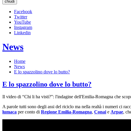
chiudi
Facebook
Twitter
YouTube
Instagram
Linkedin
News
Home
News
E lo spazzolino dove lo butto?
E lo spazzolino dove lo butto?
Il video di “Chi li ha visti?”: l'indagine dell'Emilia-Romagna che scopr
A parole tutti sono degli assi del riciclo ma nella realtà i numeri ci ra
lumaca
per conto di
Regione Emilia-Romagna
,
Conai
e
Arpae
, c