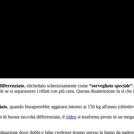
differenziato
, etichettato scherzosamente come
“sorvegliato speciale”
se si separassero i rifiuti con più cura. Questa disattenzione fa sì che il 
iato
, quando bisognerebbe aggirarsi intorno ai 150 kg all'anno (obiettiv
pi di buona raccolta differenziata, il
video
si trasforma presto in un mega
a situazione dove dubbi e false credenze troppo spesso la fanno da padron