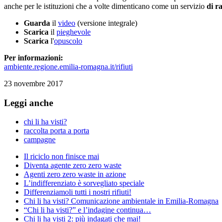
anche per le istituzioni che a volte dimenticano come un servizio
di r
Guarda
il
video
(versione integrale)
Scarica
il
pieghevole
Scarica
l'
opuscolo
Per informazioni:
ambiente.regione.emilia-romagna.it/rifiuti
23 novembre 2017
Leggi anche
chi li ha visti?
raccolta porta a porta
campagne
Il riciclo non finisce mai
Diventa agente zero zero waste
Agenti zero zero waste in azione
L’indifferenziato è sorvegliato speciale
Differenziamoli tutti i nostri rifiuti!
Chi li ha visti? Comunicazione ambientale in Emilia-Romagna
“Chi li ha visti?” e l’indagine continua…
Chi li ha visti 2: più indagati che mai!