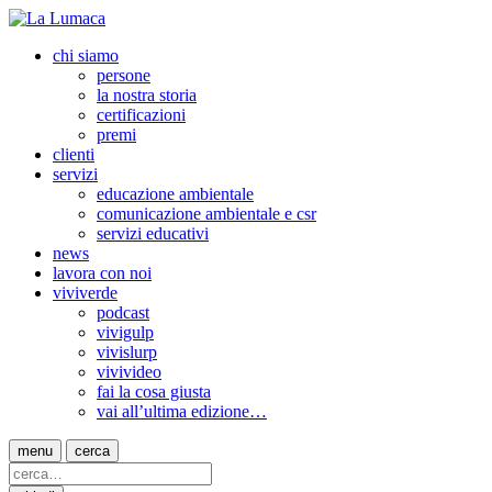
chi siamo
persone
la nostra storia
certificazioni
premi
clienti
servizi
educazione ambientale
comunicazione ambientale e csr
servizi educativi
news
lavora con noi
viviverde
podcast
vivigulp
vivislurp
vivivideo
fai la cosa giusta
vai all’ultima edizione…
menu
cerca