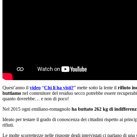
Quest’anno il
video
“
Chi li ha visti?
” mette sotto la lente il
rifiuto in
buttiamo
nel contenitore del residuo secco potrebbe essere recuperabile 
quanto dovrebbe… e non di poco!
Nel 2015 ogni emiliano-romagnolo
ha buttato 262 kg di indifferenz
Ideato per testare il grado di conoscenza dei cittadini rispetto ai princi
rifiuti.
Le molte scorrettezze nelle risposte degli intervistati ci parlano di un