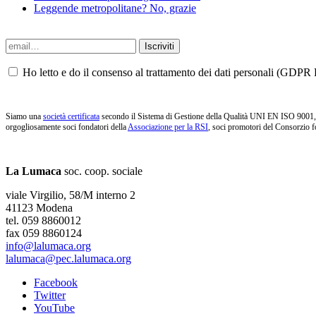
Leggende metropolitane? No, grazie
Ho letto e do il consenso al trattamento dei dati personali (GDPR P
Siamo una
società certificata
secondo il Sistema di Gestione della Qualità UNI EN ISO 9001, i
orgogliosamente soci fondatori della
Associazione per la RSI
, soci promotori del Consorzio f
La Lumaca
soc. coop. sociale
viale Virgilio, 58/M interno 2
41123 Modena
tel. 059 8860012
fax 059 8860124
info@lalumaca.org
lalumaca@pec.lalumaca.org
Facebook
Twitter
YouTube