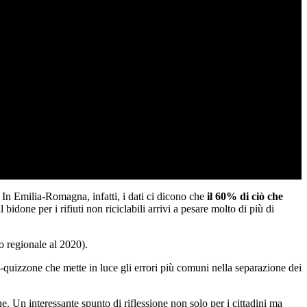
. In Emilia-Romagna, infatti, i dati ci dicono che
il 60% di ciò che
bidone per i rifiuti non riciclabili arrivi a pesare molto di più di
o regionale al 2020).
-quizzone che mette in luce gli errori più comuni nella separazione dei
e. Un interessante spunto di riflessione non solo per i cittadini ma