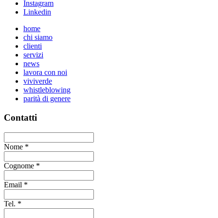
Instagram
Linkedin
home
chi siamo
clienti
servizi
news
lavora con noi
viviverde
whistleblowing
parità di genere
Contatti
Nome
*
Cognome
*
Email
*
Tel.
*