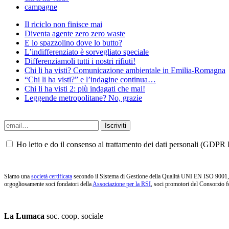
campagne
Il riciclo non finisce mai
Diventa agente zero zero waste
E lo spazzolino dove lo butto?
L’indifferenziato è sorvegliato speciale
Differenziamoli tutti i nostri rifiuti!
Chi li ha visti? Comunicazione ambientale in Emilia-Romagna
“Chi li ha visti?” e l’indagine continua…
Chi li ha visti 2: più indagati che mai!
Leggende metropolitane? No, grazie
Ho letto e do il consenso al trattamento dei dati personali (GDPR P
Siamo una
società certificata
secondo il Sistema di Gestione della Qualità UNI EN ISO 9001, i
orgogliosamente soci fondatori della
Associazione per la RSI
, soci promotori del Consorzio f
La Lumaca
soc. coop. sociale