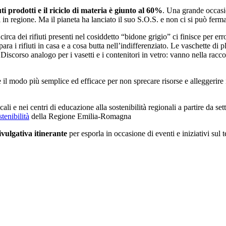
uti prodotti e il riciclo di materia è giunto al 60%
. Una grande occasio
i in regione. Ma il pianeta ha lanciato il suo S.O.S. e non ci si può ferma
 circa dei rifiuti presenti nel cosiddetto “bidone grigio” ci finisce per
a i rifiuti in casa e a cosa butta nell’indifferenziato. Le vaschette di 
 Discorso analogo per i vasetti e i contenitori in vetro: vanno nella racc
ere il modo più semplice ed efficace per non sprecare risorse e alleggeri
cali e nei centri di educazione alla sostenibilità regionali a partire da s
enibilità
della Regione Emilia-Romagna
vulgativa itinerante
per esporla in occasione di eventi e iniziativi sul te