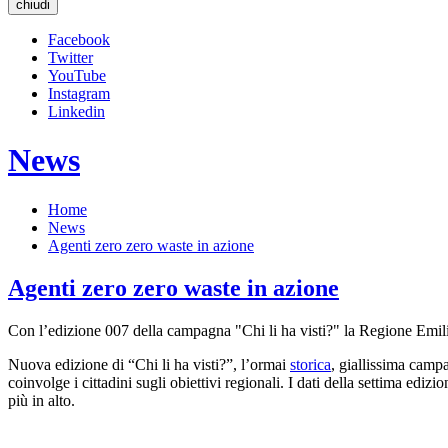
chiudi
Facebook
Twitter
YouTube
Instagram
Linkedin
News
Home
News
Agenti zero zero waste in azione
Agenti zero zero waste in azione
Con l’edizione 007 della campagna "Chi li ha visti?" la Regione Emilia-
Nuova edizione di “Chi li ha visti?”, l’ormai
storica
, giallissima camp
coinvolge i cittadini sugli obiettivi regionali. I dati della settima ediz
più in alto.