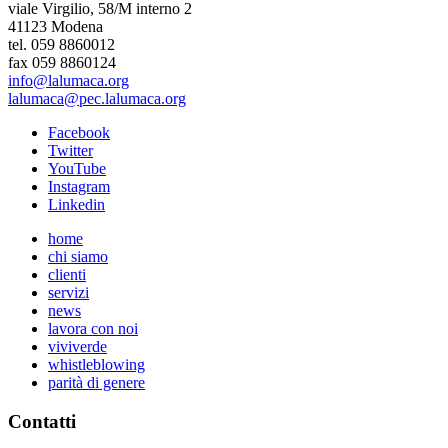
viale Virgilio, 58/M interno 2
41123 Modena
tel. 059 8860012
fax 059 8860124
info@lalumaca.org
lalumaca@pec.lalumaca.org
Facebook
Twitter
YouTube
Instagram
Linkedin
home
chi siamo
clienti
servizi
news
lavora con noi
viviverde
whistleblowing
parità di genere
Contatti