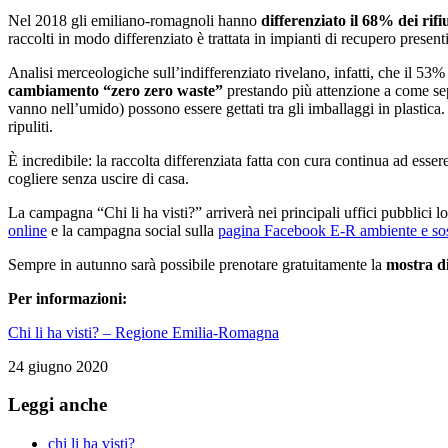
Nel 2018 gli emiliano-romagnoli hanno
differenziato il 68% dei rifi
raccolti in modo differenziato è trattata in impianti di recupero present
Analisi merceologiche sull’indifferenziato rivelano, infatti, che il 53%
cambiamento “zero zero waste”
prestando più attenzione a come separ
vanno nell’umido) possono essere gettati tra gli imballaggi in plastica.
ripuliti.
È incredibile: la raccolta differenziata fatta con cura continua ad ess
cogliere senza uscire di casa.
La campagna “Chi li ha visti?” arriverà nei principali uffici pubblici lo
online
e la campagna social sulla
pagina Facebook E-R ambiente e sost
Sempre in autunno sarà possibile prenotare gratuitamente la
mostra di
Per informazioni:
Chi li ha visti? – Regione Emilia-Romagna
24 giugno 2020
Leggi anche
chi li ha visti?