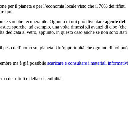
ne per il pianeta e per l’economia locale visto che il 70% dei rifiuti
re qui.
 errore e sarebbe recuperabile. Ognuno di noi può diventare
agente del
plastica sporche, ad esempio, una volta rimossi gli avanzi di cibo (che
olta dedicata al vetro, appunto, in questo caso anche se non sono stati
re il peso dell’uomo sul pianeta. Un’opportunità che ognuno di noi può
ettembre ma è già possibile
scaricare e consultare i materiali informativi
ma dei rifiuti e della sostenibilità.