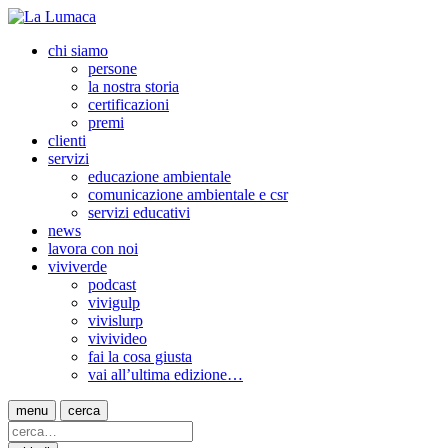
chi siamo
persone
la nostra storia
certificazioni
premi
clienti
servizi
educazione ambientale
comunicazione ambientale e csr
servizi educativi
news
lavora con noi
viviverde
podcast
vivigulp
vivislurp
vivivideo
fai la cosa giusta
vai all’ultima edizione…
menu
cerca