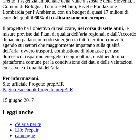
Trento, l’Agenzia ambientale della Valle d’Aosta e della Slovenia, i
Comuni di Bologna, Torino e Milano, Ervet e Fondazione
Lombardia per l’Ambiente, con un budget di quasi 17 milioni di
euro dei quali il
60% di co-finanziamento europeo
.
Il progetto ha l’obiettivo di realizzare,
nel corso di sette anni
, le
misure previste dai Piani di qualità dell’aria regionali e dall’Accordo
di bacino padano in modo sinergico in tutti i territori coinvolti,
agendo sui settori che maggiormente impattano sulla qualità
dell’aria, ovvero trasporti, combustione di biomasse per uso
domestico, risparmio energetico e agricoltura, e istituendo una
piattaforma comune per la condivisione dei dati e delle valutazioni
emissive e di qualità dell’aria.
Per informazioni:
Sito ufficiale Progetto prepAIR
Pagina Facebook Progetto prepAIR
15 giugno 2017
Leggi anche
c'è aria per te
Life Prepair
campagne