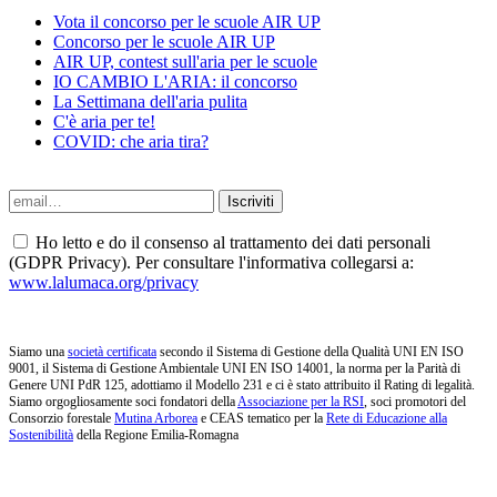
Vota il concorso per le scuole AIR UP
Concorso per le scuole AIR UP
AIR UP, contest sull'aria per le scuole
IO CAMBIO L'ARIA: il concorso
La Settimana dell'aria pulita
C'è aria per te!
COVID: che aria tira?
Ho letto e do il consenso al trattamento dei dati personali
(GDPR Privacy). Per consultare l'informativa collegarsi a:
www.lalumaca.org/privacy
Siamo una
società certificata
secondo il Sistema di Gestione della Qualità UNI EN ISO
9001, il Sistema di Gestione Ambientale UNI EN ISO 14001, la norma per la Parità di
Genere UNI PdR 125, adottiamo il Modello 231 e ci è stato attribuito il Rating di legalità.
Siamo orgogliosamente soci fondatori della
Associazione per la RSI
, soci promotori del
Consorzio forestale
Mutina Arborea
e CEAS tematico per la
Rete di Educazione alla
Sostenibilità
della Regione Emilia-Romagna