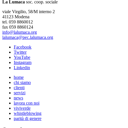
La Lumaca
soc. coop. sociale
viale Virgilio, 58/M interno 2
41123 Modena
tel. 059 8860012
fax 059 8860124
info@lalumaca.org
lalumaca@pec.lalumaca.org
Facebook
Twitter
YouTube
Instagram
Linkedin
home
chi siamo
clienti
servizi
news
lavora con noi
viviverde
whistleblowing
parità di genere