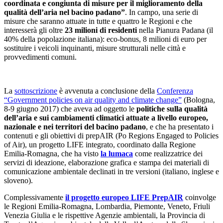
coordinata e congiunta di misure per il miglioramento della
qualità dell’aria nel bacino padano”
. In campo, una serie di
misure che saranno attuate in tutte e quattro le Regioni e che
interesserà gli oltre
23 milioni di residenti
nella Pianura Padana (il
40% della popolazione italiana): eco-bonus, 8 milioni di euro per
sostituire i veicoli inquinanti, misure strutturali nelle città e
provvedimenti comuni.
La
sottoscrizione
è avvenuta a conclusione della
Conferenza
“Government policies on air quality and climate change”
(Bologna,
8-9 giugno 2017) che aveva ad oggetto le
politiche sulla qualità
dell’aria e sui cambiamenti climatici attuate a livello europeo,
nazionale e nei territori del bacino padano
, e che ha presentato i
contenuti e gli obiettivi di prepAIR (Po Regions Engaged to Policies
of Air), un progetto LIFE integrato, coordinato dalla Regione
Emilia-Romagna, che ha visto
la lumaca
come realizzatrice dei
servizi di ideazione, elaborazione grafica e stampa dei materiali di
comunicazione ambientale declinati in tre versioni (italiano, inglese e
sloveno).
Complessivamente
il progetto europeo LIFE PrepAIR
coinvolge
le Regioni Emilia-Romagna, Lombardia, Piemonte, Veneto, Friuli
Venezia Giulia e le rispettive Agenzie ambientali, la Provincia di