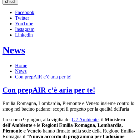
chiudi
Facebook
Twitter
YouTube
Instagram
Linkedin
News
Home
News
Con prepAIR c’è aria per te!
Con prepAIR c’è aria per te!
Emilia-Romagna, Lombardia, Piemonte e Veneto insieme contro lo
smog nel bacino padano: scopri il progetto per la qualità dell'aria
Lo scorso 9 giugno, alla vigilia del
G7 Ambiente
, il
Ministero
dell’Ambiente
e le
Regioni Emilia-Romagna, Lombardia,
Piemonte e Veneto
hanno firmato nella sede della Regione Emilia-
Romagna il
“Nuovo accordo di programma per l’adozione