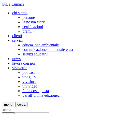
chi siamo
persone
la nostra storia
certificazioni
premi
clienti
servizi
educazione ambientale
comunicazione ambientale e csr
servizi educativi
news
lavora con noi
viviverde
podcast
vivigulp
vivislurp
vivivideo
fai la cosa giusta
vai all’ultima edizione…
menu
cerca