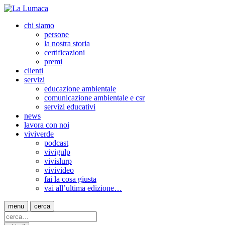
chi siamo
persone
la nostra storia
certificazioni
premi
clienti
servizi
educazione ambientale
comunicazione ambientale e csr
servizi educativi
news
lavora con noi
viviverde
podcast
vivigulp
vivislurp
vivivideo
fai la cosa giusta
vai all’ultima edizione…
menu
cerca