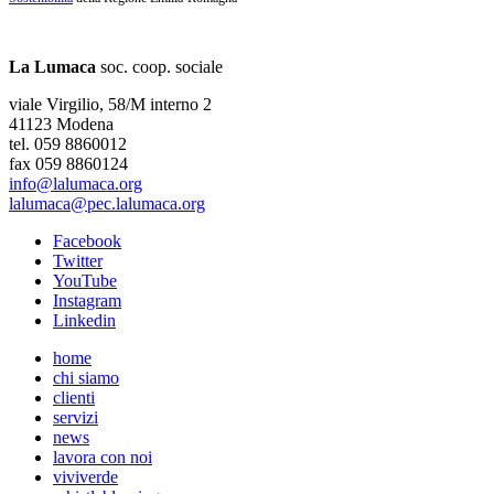
La Lumaca
soc. coop. sociale
viale Virgilio, 58/M interno 2
41123 Modena
tel. 059 8860012
fax 059 8860124
info@lalumaca.org
lalumaca@pec.lalumaca.org
Facebook
Twitter
YouTube
Instagram
Linkedin
home
chi siamo
clienti
servizi
news
lavora con noi
viviverde