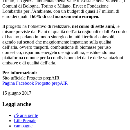
Trento, l’Agenzia ambientale della Valle d’Aosta e della Slovenia, i
Comuni di Bologna, Torino e Milano, Ervet e Fondazione
Lombardia per l’Ambiente, con un budget di quasi 17 milioni di
euro dei quali il
60% di co-finanziamento europeo
.
Il progetto ha l’obiettivo di realizzare,
nel corso di sette anni
, le
misure previste dai Piani di qualità dell’aria regionali e dall’Accordo
di bacino padano in modo sinergico in tutti i territori coinvolti,
agendo sui settori che maggiormente impattano sulla qualità
dell’aria, ovvero trasporti, combustione di biomasse per uso
domestico, risparmio energetico e agricoltura, e istituendo una
piattaforma comune per la condivisione dei dati e delle valutazioni
emissive e di qualità dell’aria.
Per informazioni:
Sito ufficiale Progetto prepAIR
Pagina Facebook Progetto prepAIR
15 giugno 2017
Leggi anche
c'è aria per te
Life Prepair
campagne