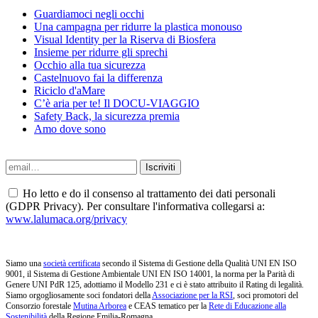
Guardiamoci negli occhi
Una campagna per ridurre la plastica monouso
Visual Identity per la Riserva di Biosfera
Insieme per ridurre gli sprechi
Occhio alla tua sicurezza
Castelnuovo fai la differenza
Riciclo d'aMare
C’è aria per te! Il DOCU-VIAGGIO
Safety Back, la sicurezza premia
Amo dove sono
Ho letto e do il consenso al trattamento dei dati personali
(GDPR Privacy). Per consultare l'informativa collegarsi a:
www.lalumaca.org/privacy
Siamo una
società certificata
secondo il Sistema di Gestione della Qualità UNI EN ISO
9001, il Sistema di Gestione Ambientale UNI EN ISO 14001, la norma per la Parità di
Genere UNI PdR 125, adottiamo il Modello 231 e ci è stato attribuito il Rating di legalità.
Siamo orgogliosamente soci fondatori della
Associazione per la RSI
, soci promotori del
Consorzio forestale
Mutina Arborea
e CEAS tematico per la
Rete di Educazione alla
Sostenibilità
della Regione Emilia-Romagna