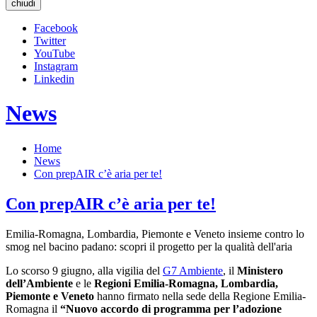
chiudi
Facebook
Twitter
YouTube
Instagram
Linkedin
News
Home
News
Con prepAIR c’è aria per te!
Con prepAIR c’è aria per te!
Emilia-Romagna, Lombardia, Piemonte e Veneto insieme contro lo
smog nel bacino padano: scopri il progetto per la qualità dell'aria
Lo scorso 9 giugno, alla vigilia del
G7 Ambiente
, il
Ministero
dell’Ambiente
e le
Regioni Emilia-Romagna, Lombardia,
Piemonte e Veneto
hanno firmato nella sede della Regione Emilia-
Romagna il
“Nuovo accordo di programma per l’adozione