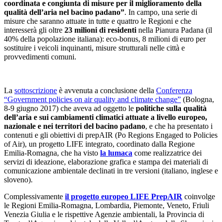
coordinata e congiunta di misure per il miglioramento della
qualità dell’aria nel bacino padano”
. In campo, una serie di
misure che saranno attuate in tutte e quattro le Regioni e che
interesserà gli oltre
23 milioni di residenti
nella Pianura Padana (il
40% della popolazione italiana): eco-bonus, 8 milioni di euro per
sostituire i veicoli inquinanti, misure strutturali nelle città e
provvedimenti comuni.
La
sottoscrizione
è avvenuta a conclusione della
Conferenza
“Government policies on air quality and climate change”
(Bologna,
8-9 giugno 2017) che aveva ad oggetto le
politiche sulla qualità
dell’aria e sui cambiamenti climatici attuate a livello europeo,
nazionale e nei territori del bacino padano
, e che ha presentato i
contenuti e gli obiettivi di prepAIR (Po Regions Engaged to Policies
of Air), un progetto LIFE integrato, coordinato dalla Regione
Emilia-Romagna, che ha visto
la lumaca
come realizzatrice dei
servizi di ideazione, elaborazione grafica e stampa dei materiali di
comunicazione ambientale declinati in tre versioni (italiano, inglese e
sloveno).
Complessivamente
il progetto europeo LIFE PrepAIR
coinvolge
le Regioni Emilia-Romagna, Lombardia, Piemonte, Veneto, Friuli
Venezia Giulia e le rispettive Agenzie ambientali, la Provincia di