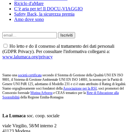
Riciclo d'aMare
C’è aria per te! Il DOCU-VIAGGIO
Safety Back, la sicurezza premia
Amo dove sono
Ho letto e do il consenso al trattamento dei dati personali
(GDPR Privacy). Per consultare l'informativa collegarsi a:
www.lalumaca.org/privacy
Siamo una
società certificata
secondo il Sistema di Gestione della Qualità UNI EN ISO
9001, il Sistema di Gestione Ambientale UNI EN ISO 14001, la norma per la Parità di
Genere UNI PdR 125, adottiamo il Modello 231 e ci è stato attribuito il Rating di legalità.
Siamo orgogliosamente soci fondatori della
Associazione per la RSI
, soci promotori del
Consorzio forestale
Mutina Arborea
e CEAS tematico per la
Rete di Educazione alla
Sostenibilità
della Regione Emilia-Romagna
La Lumaca
soc. coop. sociale
viale Virgilio, 58/M interno 2
41123 Modena