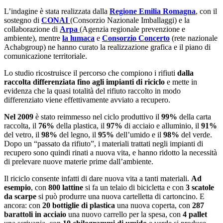
L’indagine è stata realizzata dalla
Regione Emilia Romagna
, con il
sostegno di
CONAI
(Consorzio Nazionale Imballaggi) e la
collaborazione di
Arpa
(Agenzia regionale prevenzione e
ambiente), mentre
la lumaca
e
Consorzio Concerto
(rete nazionale
Achabgroup) ne hanno curato la realizzazione grafica e il piano di
comunicazione territoriale.
Lo studio ricostruisce il percorso che compiono i rifiuti
dalla
raccolta differenziata fino agli impianti di riciclo
e mette in
evidenza che la quasi totalità del rifiuto raccolto in modo
differenziato viene effettivamente avviato a recupero.
Nel 2009
è stato reimmesso nel ciclo produttivo il
99%
della carta
raccolta, il
76%
della plastica, il
97%
di acciaio e alluminio, il
91%
del vetro, il
98%
del legno, il
95%
dell’umido e il
98%
del verde.
Dopo un “passato da rifiuto”, i materiali trattati negli impianti di
recupero sono quindi rinati a nuova vita, e hanno ridotto la necessità
di prelevare nuove materie prime dall’ambiente.
Il riciclo consente infatti di dare nuova vita a tanti materiali.
Ad
esempio
, con
800 lattine
si fa un telaio di bicicletta e con
3 scatole
da scarpe
si può produrre una nuova cartelletta di cartoncino. E
ancora: con
20 bottiglie di plastica
una nuova coperta, con
287
barattoli in acciaio
una nuovo carrello per la spesa, con
4 pallet