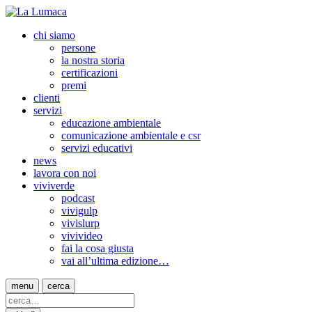
chi siamo
persone
la nostra storia
certificazioni
premi
clienti
servizi
educazione ambientale
comunicazione ambientale e csr
servizi educativi
news
lavora con noi
viviverde
podcast
vivigulp
vivislurp
vivivideo
fai la cosa giusta
vai all’ultima edizione…
menu
cerca