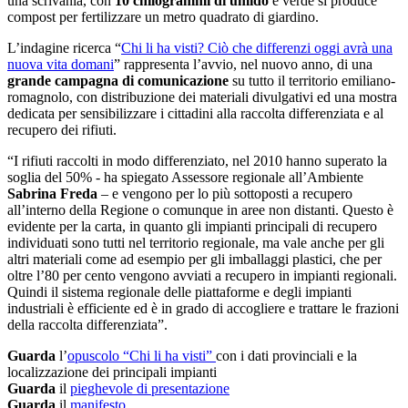
una scrivania, con
10 chilogrammi di umido
e verde si produce
compost per fertilizzare un metro quadrato di giardino.
L’indagine ricerca “
Chi li ha visti? Ciò che differenzi oggi avrà una
nuova vita domani
” rappresenta l’avvio, nel nuovo anno, di una
grande campagna di comunicazione
su tutto il territorio emiliano-
romagnolo, con distribuzione dei materiali divulgativi ed una mostra
dedicata per sensibilizzare i cittadini alla raccolta differenziata e al
recupero dei rifiuti.
“I rifiuti raccolti in modo differenziato, nel 2010 hanno superato la
soglia del 50% - ha spiegato Assessore regionale all’Ambiente
Sabrina Freda
– e vengono per lo più sottoposti a recupero
all’interno della Regione o comunque in aree non distanti. Questo è
evidente per la carta, in quanto gli impianti principali di recupero
individuati sono tutti nel territorio regionale, ma vale anche per gli
altri materiali come ad esempio per gli imballaggi plastici, che per
oltre l’80 per cento vengono avviati a recupero in impianti regionali.
Quindi il sistema regionale delle piattaforme e degli impianti
industriali è efficiente ed è in grado di accogliere e trattare le frazioni
della raccolta differenziata”.
Guarda
l’
opuscolo “Chi li ha visti”
con i dati provinciali e la
localizzazione dei principali impianti
Guarda
il
pieghevole di presentazione
Guarda
il
manifesto