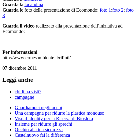
Guarda
la
locandina
Guarda
le foto della presentazione di Ecomondo:
foto 1
;
foto 2
;
foto
3
Guarda il video
realizzato alla presentazione dell’iniziativa ad
Ecomondo:
Per informazioni
http://www.ermesambiente.it/rifiuti/
07 dicembre 2011
Leggi anche
chi li ha visti?
campagne
Guardiamoci negli occhi
Una campagna per ridurre la plastica monouso
Visual Identity per la Riserva di Biosfera
Insieme per ridurre gli sprechi
Occhio alla tua sicurezza
Castelnuovo fai la differenza