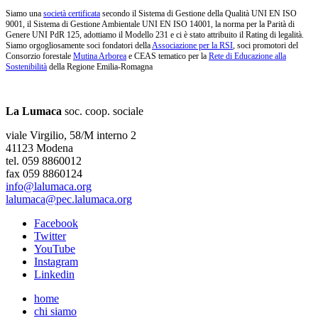
Siamo una
società certificata
secondo il Sistema di Gestione della Qualità UNI EN ISO
9001, il Sistema di Gestione Ambientale UNI EN ISO 14001, la norma per la Parità di
Genere UNI PdR 125, adottiamo il Modello 231 e ci è stato attribuito il Rating di legalità.
Siamo orgogliosamente soci fondatori della
Associazione per la RSI
, soci promotori del
Consorzio forestale
Mutina Arborea
e CEAS tematico per la
Rete di Educazione alla
Sostenibilità
della Regione Emilia-Romagna
La Lumaca
soc. coop. sociale
viale Virgilio, 58/M interno 2
41123 Modena
tel. 059 8860012
fax 059 8860124
info@lalumaca.org
lalumaca@pec.lalumaca.org
Facebook
Twitter
YouTube
Instagram
Linkedin
home
chi siamo