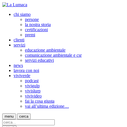
chi siamo
persone
la nostra storia
certificazioni
premi
clienti
servizi
educazione ambientale
comunicazione ambientale e csr
servizi educativi
news
lavora con noi
viviverde
podcast
vivigulp
vivislurp
vivivideo
fai la cosa giusta
vai all’ultima edizione…
menu
cerca