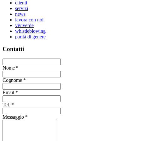
clienti
servizi
news
lavora con noi
viviverde
whistleblowing
parità di genere
Contatti
Nome
*
Cognome
*
Email
*
Tel.
*
Messaggio
*