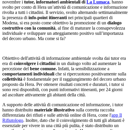
novembre i
tutor, informatori ambientali di
La Lumaca
, hanno
svolto per conto di Hera un’attività di comunicazione e informazione
rivolta a tutti i cittadini. Il servizio, svolto alternando settimanalmente
la presenza di
info-point itineranti
nei principali quartieri di
Modena, si era posto come obiettivo la promozione di un
dialo
go
costruttivo con la comunità
, al fine di maturare la consapevolezza
individuale e sviluppare un atteggiamento positivo sull’importanza
del decoro urbano. Ma come si fa?
Obiettivo dell'attività di informazione ambientale svolta dai tutor era
era di
coinvolgere i cittadini
in un dialogo volto ad aumentare la
percezione del
bene comune.
Infatti, la sensibilizzazione a
comportamenti individuali
che si ripercuotono positivamente sulla
collettività
è fondamentale per il raggiungimento del decoro urbano
proposto da Hera. Per ottenere risultati concreti e duraturi, i tutor si
sono resi disponibili, con punti informativi itineranti, per 24 giorni
ad ascoltare attivamente gli abitanti della città.
A supporto delle attività di comunicazione ed informazione, i tutor
hanno distribuito
materiale illustrativo
sulla corretta raccolta
differenziata dei rifiuti e sulle attività online di Hera, come l'
app Il
R
ifiutologo
.
Inoltre, dato che il coinvolgimento di tutti gli abitanti è
essenziale per vivere in una città più pulita, è stato distribuito un