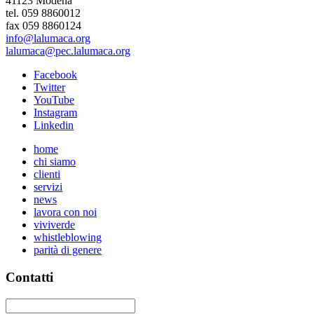
41123 Modena
tel. 059 8860012
fax 059 8860124
info@lalumaca.org
lalumaca@pec.lalumaca.org
Facebook
Twitter
YouTube
Instagram
Linkedin
home
chi siamo
clienti
servizi
news
lavora con noi
viviverde
whistleblowing
parità di genere
Contatti