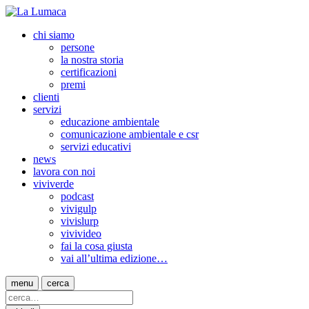
chi siamo
persone
la nostra storia
certificazioni
premi
clienti
servizi
educazione ambientale
comunicazione ambientale e csr
servizi educativi
news
lavora con noi
viviverde
podcast
vivigulp
vivislurp
vivivideo
fai la cosa giusta
vai all’ultima edizione…
menu
cerca