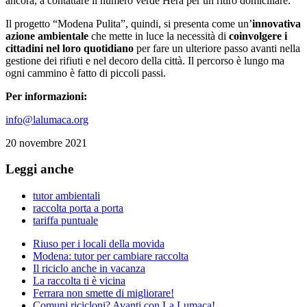
ancora, a contattare il numero verde Hera per un ritiro domiciliare.
Il progetto “Modena Pulita”, quindi, si presenta come un’
innovativa
azione ambientale
che mette in luce la necessità di
coinvolgere i
cittadini nel loro quotidiano
per fare un ulteriore passo avanti nella
gestione dei rifiuti e nel decoro della città. Il percorso è lungo ma
ogni cammino è fatto di piccoli passi.
Per informazioni:
info@lalumaca.org
20 novembre 2021
Leggi anche
tutor ambientali
raccolta porta a porta
tariffa puntuale
Riuso per i locali della movida
Modena: tutor per cambiare raccolta
Il riciclo anche in vacanza
La raccolta ti è vicina
Ferrara non smette di migliorare!
Comuni ricicloni? Avanti con La Lumaca!