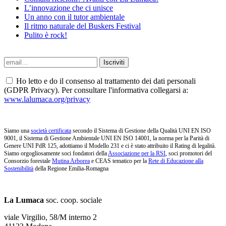
L’innovazione che ci unisce
Un anno con il tutor ambientale
Il ritmo naturale del Buskers Festival
Pulito è rock!
Ho letto e do il consenso al trattamento dei dati personali
(GDPR Privacy). Per consultare l'informativa collegarsi a:
www.lalumaca.org/privacy
Siamo una
società certificata
secondo il Sistema di Gestione della Qualità UNI EN ISO
9001, il Sistema di Gestione Ambientale UNI EN ISO 14001, la norma per la Parità di
Genere UNI PdR 125, adottiamo il Modello 231 e ci è stato attribuito il Rating di legalità.
Siamo orgogliosamente soci fondatori della
Associazione per la RSI
, soci promotori del
Consorzio forestale
Mutina Arborea
e CEAS tematico per la
Rete di Educazione alla
Sostenibilità
della Regione Emilia-Romagna
La Lumaca
soc. coop. sociale
viale Virgilio, 58/M interno 2