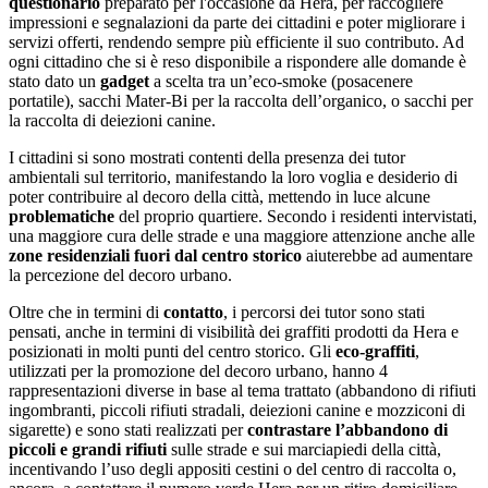
questionario
preparato per l'occasione da Hera, per raccogliere
impressioni e segnalazioni da parte dei cittadini e poter migliorare i
servizi offerti, rendendo sempre più efficiente il suo contributo. Ad
ogni cittadino che si è reso disponibile a rispondere alle domande è
stato dato un
gadget
a scelta tra un’eco-smoke (posacenere
portatile), sacchi Mater-Bi per la raccolta dell’organico, o sacchi per
la raccolta di deiezioni canine.
I cittadini si sono mostrati contenti della presenza dei tutor
ambientali sul territorio, manifestando la loro voglia e desiderio di
poter contribuire al decoro della città, mettendo in luce alcune
problematiche
del proprio quartiere. Secondo i residenti intervistati,
una maggiore cura delle strade e una maggiore attenzione anche alle
zone residenziali fuori dal centro storico
aiuterebbe ad aumentare
la percezione del decoro urbano.
Oltre che in termini di
contatto
, i percorsi dei tutor sono stati
pensati, anche in termini di visibilità dei graffiti prodotti da Hera e
posizionati in molti punti del centro storico. Gli
eco-graffiti
,
utilizzati per la promozione del decoro urbano, hanno 4
rappresentazioni diverse in base al tema trattato (abbandono di rifiuti
ingombranti, piccoli rifiuti stradali, deiezioni canine e mozziconi di
sigarette) e sono stati realizzati per
contrastare l’abbandono di
piccoli e grandi rifiuti
sulle strade e sui marciapiedi della città,
incentivando l’uso degli appositi cestini o del centro di raccolta o,