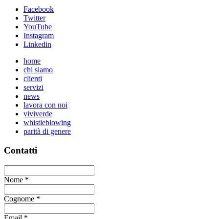
Facebook
Twitter
YouTube
Instagram
Linkedin
home
chi siamo
clienti
servizi
news
lavora con noi
viviverde
whistleblowing
parità di genere
Contatti
Nome
*
Cognome
*
Email
*