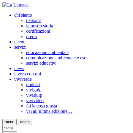
chi siamo
persone
la nostra storia
certificazioni
premi
clienti
servizi
educazione ambientale
comunicazione ambientale e csr
servizi educativi
news
lavora con noi
viviverde
podcast
vivigulp
vivislurp
vivivideo
fai la cosa giusta
vai all’ultima edizione…
menu
cerca