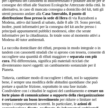
per l'apertura dei cassonetti di indifferenziato e potature anche per le
consegne dei rifiuti alle Stazioni Ecologiche Attrezzate della città. In
alternativa, in caso di mancata consegna a domicilio del kit, tutti gli
utenti possono andare alla
Casa Smeraldo, il punto di
distribuzione fisso presso la sede di Hera
di via Razzaboni a
Modena, attivo dal lunedì al sabato, dalle 8 alle 19. Sono previsti,
inoltre, punti informativi per la consegna del kit anche presso i
principali appuntamenti pubblici modenesi, oltre che serate
informative per la cittadinanza. In totale sono al momento attivi a
Modena 40 tutor ambientali.
La raccolta domiciliare dei rifiuti, proposta in modo integrale o in
tandem con cassonetti stradali che si aprono con tessera, consente di
raccogliere una quantità di rifiuti maggiore e
separata con più
cura
. Più differenziata, significa più materiali riciclati che
diventeranno nuovi oggetti: un cambiamento sostanziale per il
Pianeta.
Tuttavia, cambiare modo di raccogliere i rifiuti, noi lo sappiamo
bene, è sempre una modifica delle abitudini quotidiane che può
portare a qualche frizione, soprattutto in una fase inziale.
Condividere con i cittadini le ragioni del cambiamento e
creare un
forte piano di comunicazione a supporto della riorganizzazione
è certamente un buon investimento
per ridurre o limitare nel
tempo i comportamenti scorretti. In particolare, le
azioni di