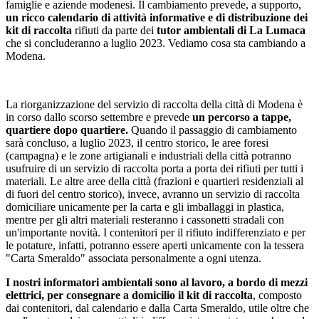
famiglie e aziende modenesi. Il cambiamento prevede, a supporto,
un ricco calendario di attività informative e di distribuzione dei
kit di raccolta
rifiuti da parte dei
tutor ambientali di La Lumaca
che si concluderanno a luglio 2023. Vediamo cosa sta cambiando a
Modena.
La riorganizzazione del servizio di raccolta della città di Modena è
in corso dallo scorso settembre e prevede
un percorso a tappe,
quartiere dopo quartiere.
Quando il passaggio di cambiamento
sarà concluso, a luglio 2023, il centro storico, le aree foresi
(campagna) e le zone artigianali e industriali della città potranno
usufruire di un servizio di raccolta porta a porta dei rifiuti per tutti i
materiali. Le altre aree della città (frazioni e quartieri residenziali al
di fuori del centro storico), invece, avranno un servizio di raccolta
domiciliare unicamente per la carta e gli imballaggi in plastica,
mentre per gli altri materiali resteranno i cassonetti stradali con
un'importante novità. I contenitori per il rifiuto indifferenziato e per
le potature, infatti, potranno essere aperti unicamente con la tessera
"Carta Smeraldo" associata personalmente a ogni utenza.
I nostri informatori ambientali sono al lavoro, a bordo di mezzi
elettrici, per consegnare a domicilio il kit di raccolta
, composto
dai contenitori, dal calendario e dalla Carta Smeraldo, utile oltre che