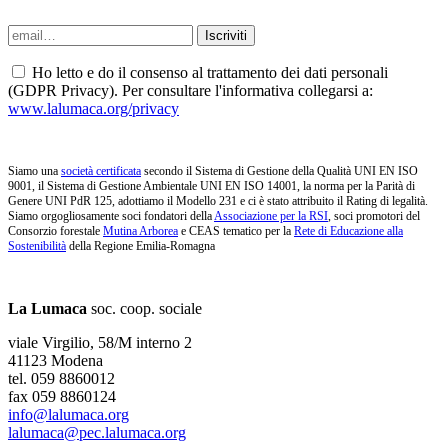
Ho letto e do il consenso al trattamento dei dati personali
(GDPR Privacy). Per consultare l'informativa collegarsi a:
www.lalumaca.org/privacy
Siamo una
società certificata
secondo il Sistema di Gestione della Qualità UNI EN ISO
9001, il Sistema di Gestione Ambientale UNI EN ISO 14001, la norma per la Parità di
Genere UNI PdR 125, adottiamo il Modello 231 e ci è stato attribuito il Rating di legalità.
Siamo orgogliosamente soci fondatori della
Associazione per la RSI
, soci promotori del
Consorzio forestale
Mutina Arborea
e CEAS tematico per la
Rete di Educazione alla
Sostenibilità
della Regione Emilia-Romagna
La Lumaca
soc. coop. sociale
viale Virgilio, 58/M interno 2
41123 Modena
tel. 059 8860012
fax 059 8860124
info@lalumaca.org
lalumaca@pec.lalumaca.org