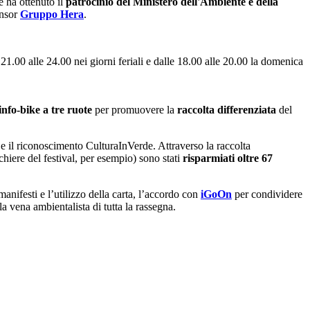
e ha ottenuto il
patrocinio del Ministero dell'Ambiente e della
onsor
Gruppo Hera
.
 21.00 alle 24.00 nei giorni feriali e dalle 18.00 alle 20.00 la domenica
 info-bike a tre ruote
per promuovere la
raccolta differenziata
del
e il riconoscimento CulturaInVerde. Attraverso la raccolta
chiere del festival, per esempio) sono stati
risparmiati oltre 67
manifesti e l’utilizzo della carta, l’accordo con
iGoOn
per condividere
la vena ambientalista di tutta la rassegna.