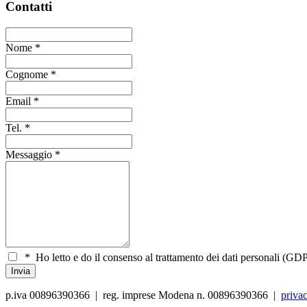
Contatti
Nome
*
Cognome
*
Email
*
Tel.
*
Messaggio
*
*
Ho letto e do il consenso al trattamento dei dati personali (GDP
p.iva 00896390366 | reg. imprese Modena n. 00896390366 |
priva