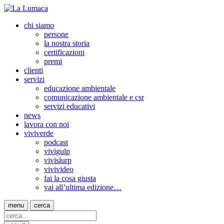
chi siamo
persone
la nostra storia
certificazioni
premi
clienti
servizi
educazione ambientale
comunicazione ambientale e csr
servizi educativi
news
lavora con noi
viviverde
podcast
vivigulp
vivislurp
vivivideo
fai la cosa giusta
vai all’ultima edizione…
menu
cerca