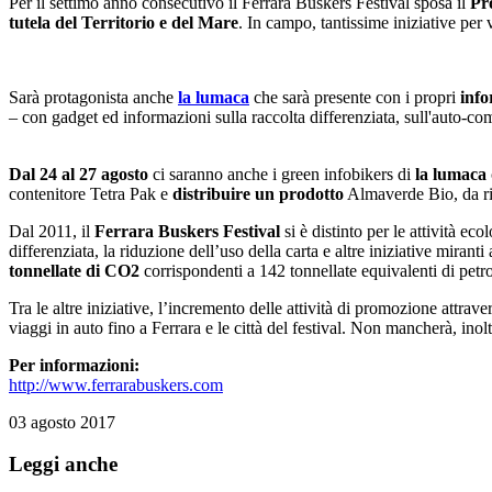
Per il settimo anno consecutivo il Ferrara Buskers Festival sposa il
Pr
tutela del Territorio e del Mare
. In campo, tantissime iniziative per
Sarà protagonista anche
la lumaca
che sarà presente con i propri
info
– con gadget ed informazioni sulla raccolta differenziata, sull'auto-co
Dal 24 al 27
agosto
ci saranno anche i green infobikers di
la lumaca
contenitore Tetra Pak e
distribuire un prodotto
Almaverde Bio, da ric
Dal 2011, il
Ferrara Buskers Festival
si è distinto per le attività ec
differenziata, la riduzione dell’uso della carta e altre iniziative miran
tonnellate di CO2
corrispondenti a 142 tonnellate equivalenti di petro
Tra le altre iniziative, l’incremento delle attività di promozione attrav
viaggi in auto fino a Ferrara e le città del festival. Non mancherà, inol
Per informazioni:
http://www.ferrarabuskers.com
03 agosto 2017
Leggi anche