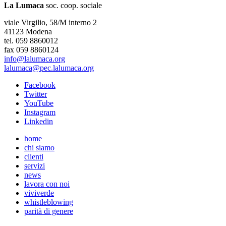
La Lumaca
soc. coop. sociale
viale Virgilio, 58/M interno 2
41123 Modena
tel. 059 8860012
fax 059 8860124
info@lalumaca.org
lalumaca@pec.lalumaca.org
Facebook
Twitter
YouTube
Instagram
Linkedin
home
chi siamo
clienti
servizi
news
lavora con noi
viviverde
whistleblowing
parità di genere