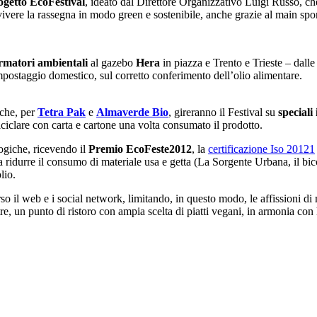
ogetto EcoFestival
, ideato dal Direttore Organizzativo Luigi Russo, ch
 vivere la rassegna in modo green e sostenibile, anche grazie al main sp
rmatori ambientali
al gazebo
Hera
in piazza e Trento e Trieste – dalle
mpostaggio domestico, sul corretto conferimento dell’olio alimentare.
che, per
Tetra Pak
e
Almaverde Bio
, gireranno il Festival su
speciali
iclare con carta e cartone una volta consumato il prodotto.
ologiche, ricevendo il
Premio EcoFeste2012
, la
certificazione Iso 20121
ti a ridurre il consumo di materiale usa e getta (La Sorgente Urbana, il bic
lio.
erso il web e i social network, limitando, in questo modo, le affissioni di 
tre, un punto di ristoro con ampia scelta di piatti vegani, in armonia con 