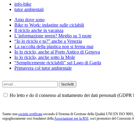
info-bike
tutor ambientali
Amo dove sono
Bike to Work: indagine sulle ciclabili
Il riciclo anche in vacanza
L’informazione green? Meglio su 3 ruote
“Io lo riciclo e tu?” anche a Venezia
La raccolta della plastica non si ferma mai
Io lo riciclo, anche al Porto Antico di Genova
Io lo riciclo, anche sotto la Mole
“Semplicemente riciclabili” sul Lago di Garda
Primavera col tutor ambientale
Ho letto e do il consenso al trattamento dei dati personali (GDPR P
Siamo una
società certificata
secondo il Sistema di Gestione della Qualità UNI EN ISO 9001, i
orgogliosamente soci fondatori della
Associazione per la RSI
, soci promotori del Consorzio f