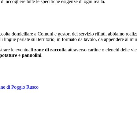
di accogliere tutte le specifiche esigenze di ogni realtà.
accolta domiciliare a Comuni e gestori del servizio rifiuti, abbiamo reali
i lingue parlate sul territorio, in formato da tavolo, da appendere al mur
ustrare le eventuali
zone di raccolta
attraverso cartine o elenchi delle vie
potature
e
pannolini
.
ne di Poggio Rusco