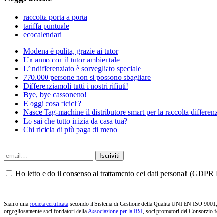
raccolta porta a porta
tariffa puntuale
ecocalendari
Modena è pulita, grazie ai tutor
Un anno con il tutor ambientale
L’indifferenziato è sorvegliato speciale
770.000 persone non si possono sbagliare
Differenziamoli tutti i nostri rifiuti!
Bye, bye cassonetto!
E oggi cosa ricicli?
Nasce Tag-machine il distributore smart per la raccolta differenz
Lo sai che tutto inizia da casa tua?
Chi ricicla di più paga di meno
Ho letto e do il consenso al trattamento dei dati personali (GDPR P
Siamo una
società certificata
secondo il Sistema di Gestione della Qualità UNI EN ISO 9001, i
orgogliosamente soci fondatori della
Associazione per la RSI
, soci promotori del Consorzio f