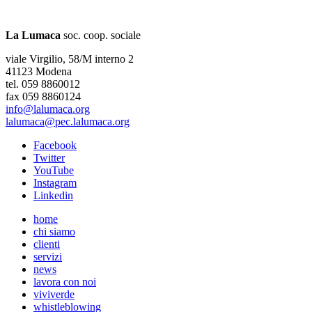
La Lumaca
soc. coop. sociale
viale Virgilio, 58/M interno 2
41123 Modena
tel. 059 8860012
fax 059 8860124
info@lalumaca.org
lalumaca@pec.lalumaca.org
Facebook
Twitter
YouTube
Instagram
Linkedin
home
chi siamo
clienti
servizi
news
lavora con noi
viviverde
whistleblowing