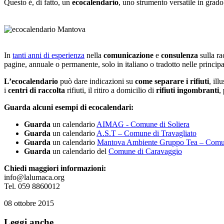
Questo è, di fatto, un
ecocalendario
, uno strumento versatile in grado 
In
tanti anni di esperienza
nella
comunicazione
e
consulenza
sulla r
pagine, annuale o permanente, solo in italiano o tradotto nelle principal
L’ecocalendario
può dare indicazioni su
come separare i rifiuti
, ill
i
centri di raccolta
rifiuti, il ritiro a domicilio di
rifiuti ingombranti
,
Guarda alcuni esempi di ecocalendari:
Guarda
un calendario
AIMAG - Comune di Soliera
Guarda
un calendario
A.S.T – Comune di Travagliato
Guarda
un calendario
Mantova Ambiente Gruppo Tea – Comu
Guarda
un calendario del
Comune di Caravaggio
Chiedi maggiori informazioni:
info@lalumaca.org
Tel. 059 8860012
08 ottobre 2015
Leggi anche