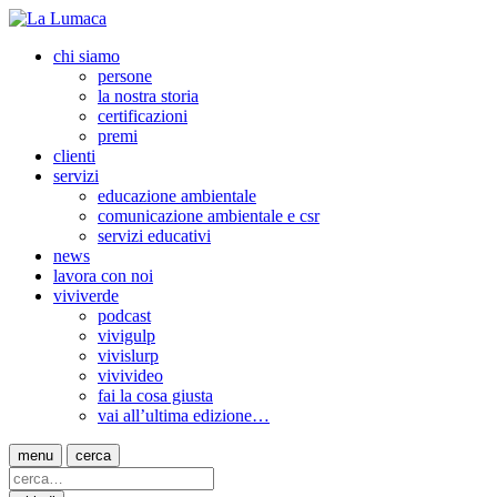
chi siamo
persone
la nostra storia
certificazioni
premi
clienti
servizi
educazione ambientale
comunicazione ambientale e csr
servizi educativi
news
lavora con noi
viviverde
podcast
vivigulp
vivislurp
vivivideo
fai la cosa giusta
vai all’ultima edizione…
menu
cerca