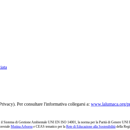
iata
rivacy). Per consultare l'informativa collegarsi a:
www.lalumaca.org/p
l Sistema di Gestione Ambientale UNI EN ISO 14001, la norma per la Parità di Genere UNI PdR 1
orestale
Mutina Arborea
e CEAS tematico per la
Rete di Educazione alla Sostenibilità
della Reg