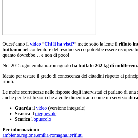
Quest’anno il
video
“
Chi li ha visti?
” mette sotto la lente il
rifiuto in
buttiamo
nel contenitore del residuo secco potrebbe essere recuperabile 
quanto dovrebbe… e non di poco!
Nel 2015 ogni emiliano-romagnolo
ha buttato 262 kg di indifferenz
Ideato per testare il grado di conoscenza dei cittadini rispetto ai princi
rifiuti.
Le molte scorrettezze nelle risposte degli intervistati ci parlano di un
anche per le istituzioni che a volte dimenticano come un servizio
di r
Guarda
il
video
(versione integrale)
Scarica
il
pieghevole
Scarica
l'
opuscolo
Per informazioni:
ambiente.regione.emilia-romagna.it/rifiuti