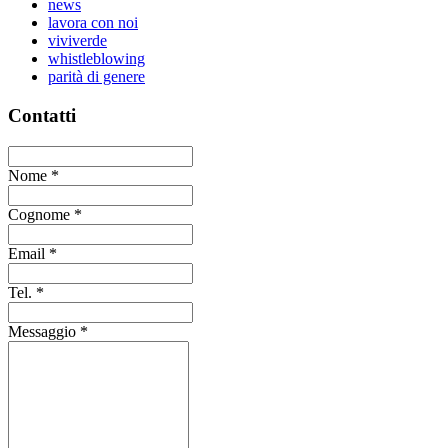
news
lavora con noi
viviverde
whistleblowing
parità di genere
Contatti
Nome
*
Cognome
*
Email
*
Tel.
*
Messaggio
*