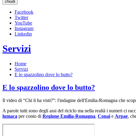
chiudi
Facebook
Twitter
YouTube
Instagram
Linkedin
Servizi
Home
Servizi
E lo spazzolino dove lo butto?
E lo spazzolino dove lo butto?
Il video di “Chi li ha visti?”: l'indagine dell'Emilia-Romagna che scopr
A parole tutti sono degli assi del riciclo ma nella realtà i numeri ci ra
lumaca
per conto di
Regione Emilia-Romagna
,
Conai
e
Arpae
, c