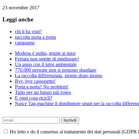
23 novembre 2017
Leggi anche
chi li ha visti?
raccolta porta a porta
campagne
Modena è pulita, grazie ai tutor
Ferrara non smette di migliorare!
Un anno con il tutor ambientale
770.000 persone non si possono sbagliare
La raccolta differenziata, giorno dopo giorno
Bye, bye cassonetto!
Porta a porta? No problem!
Tutto per un futuro più roseo
E oggi cosa ricicli?
Nasce Tag-machine il distributore smart per la raccolta differenz
Ho letto e do il consenso al trattamento dei dati personali (GDPR P