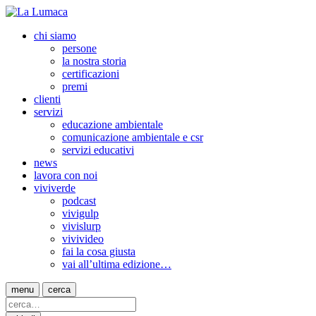
chi siamo
persone
la nostra storia
certificazioni
premi
clienti
servizi
educazione ambientale
comunicazione ambientale e csr
servizi educativi
news
lavora con noi
viviverde
podcast
vivigulp
vivislurp
vivivideo
fai la cosa giusta
vai all’ultima edizione…
menu
cerca