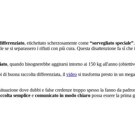
differenziato
, etichettato scherzosamente come
“sorvegliato speciale”
se si separassero i rifiuti con più cura. Questa disattenzione fa sì che il 
iato
, quando bisognerebbe aggirarsi intorno ai 150 kg all'anno (obiettiv
pi di buona raccolta differenziata, il
video
si trasforma presto in un mega
a situazione dove dubbi e false credenze troppo spesso la fanno da padron
accolta semplice
e
comunicato in modo chiaro
possa essere la prima ga