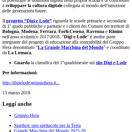
di potenziare le dotazioni digitali della propria scuola e di contribuire
a
sviluppare la cultura digitale
collegata al mondo dell'istruzione
delle generazioni future.
Il
progetto “Digi e Lode”
riguarda le scuole primarie e secondarie
di 1° grado pubbliche e paritarie e i clienti dei Comuni dei territori di
Bologna
,
Modena
,
Ferrara
,
Forlì-Cesena
,
Ravenna
e
Rimini
nell'anno scolastico 2017/2018. “
Digi e Lode
” è inoltre parte
integrante del progetto di educazione alla sostenibilità del Gruppo
Hera denominato “
La Grande Macchina del Mondo
” e coordinato
da
La Lumaca
.
Guarda
la classifica del 1°quadrimestre sul
sito Digi e Lode
Per informazioni:
http://digielode.gruppohera.it...
13 marzo 2018
Leggi anche
Gruppo Hera
Stardust: uno spettacolo per la Terra
Grande Macchina del Mondo 2025-26