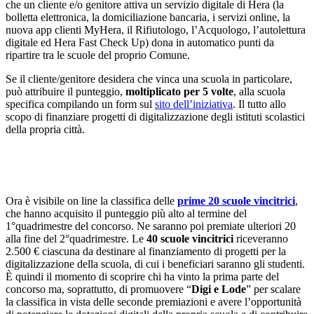
che un cliente e/o genitore attiva un servizio digitale di Hera (la
bolletta elettronica, la domiciliazione bancaria, i servizi online, la
nuova app clienti MyHera, il Rifiutologo, l’Acquologo, l’autolettura
digitale ed Hera Fast Check Up) dona in automatico punti da
ripartire tra le scuole del proprio Comune.
Se il cliente/genitore desidera che vinca una scuola in particolare,
può attribuire il punteggio,
moltiplicato per 5 volte
, alla scuola
specifica compilando un form sul
sito dell’iniziativa
. Il tutto allo
scopo di finanziare progetti di digitalizzazione degli istituti scolastici
della propria città.
Ora è visibile on line la classifica delle
prime 20 scuole vincitrici
,
che hanno acquisito il punteggio più alto al termine del
1°quadrimestre del concorso. Ne saranno poi premiate ulteriori 20
alla fine del 2°quadrimestre. Le
40 scuole vincitrici
riceveranno
2.500 € ciascuna da destinare al finanziamento di progetti per la
digitalizzazione della scuola, di cui i beneficiari saranno gli studenti.
È quindi il momento di scoprire chi ha vinto la prima parte del
concorso ma, soprattutto, di promuovere “
Digi e Lode
” per scalare
la classifica in vista delle seconde premiazioni e avere l’opportunità