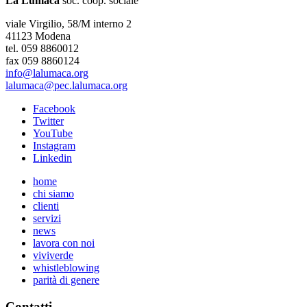
La Lumaca
soc. coop. sociale
viale Virgilio, 58/M interno 2
41123 Modena
tel. 059 8860012
fax 059 8860124
info@lalumaca.org
lalumaca@pec.lalumaca.org
Facebook
Twitter
YouTube
Instagram
Linkedin
home
chi siamo
clienti
servizi
news
lavora con noi
viviverde
whistleblowing
parità di genere
Contatti