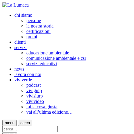
chi siamo
persone
la nostra storia
certificazioni
premi
clienti
servizi
educazione ambientale
comunicazione ambientale e csr
servizi educativi
news
lavora con noi
viviverde
podcast
vivigulp
vivislurp
vivivideo
fai la cosa giusta
vai all’ultima edizione…
menu
cerca