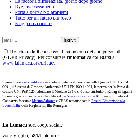
La raccolta differenziata, giorno dopo giorno
Bye, bye cassonetto!
Porta a porta? No problem!
Tutto per un futuro più roseo
E oggi cosa ricicli?
Ho letto e do il consenso al trattamento dei dati personali
(GDPR Privacy). Per consultare l'informativa collegarsi a:
www.lalumaca.org/privacy
Siamo una
società certificata
secondo il Sistema di Gestione della Qualità UNI EN ISO
9001, il Sistema di Gestione Ambientale UNI EN ISO 14001, la norma per la Parità di
Genere UNI PdR 125, adottiamo il Modello 231 e ci è stato attribuito il Rating di legalità.
Siamo orgogliosamente soci fondatori della
Associazione per la RSI
, soci promotori del
Consorzio forestale
Mutina Arborea
e CEAS tematico per la
Rete di Educazione alla
Sostenibilità
della Regione Emilia-Romagna
La Lumaca
soc. coop. sociale
viale Virgilio, 58/M interno 2