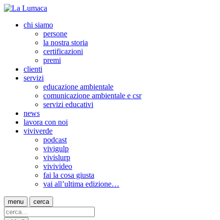
chi siamo
persone
la nostra storia
certificazioni
premi
clienti
servizi
educazione ambientale
comunicazione ambientale e csr
servizi educativi
news
lavora con noi
viviverde
podcast
vivigulp
vivislurp
vivivideo
fai la cosa giusta
vai all’ultima edizione…
menu
cerca