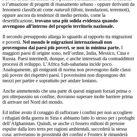
o l’attuazione di progetti di risanamento urbano - oppure derivanti da
fenomeni classificati come
naturali
(tifoni, inondazioni, terremoti),
oppure ancora da tendenze di medio periodo, come la
desertificazione,
trovano una più solida evidenza quando
avvengono all’interno del proprio territorio nazionale.
Il secondo presupposto allarga lo sguardo al rapporto tra migrazioni
e povertà.
Nel mondo le migrazioni internazionali non
provengono dai paesi più poveri, se non in minima parte.
I
maggiori paesi di origine sono, nell’ordine, India, Messico, Cina e
Russia. Paesi intermedi, dunque, e anche interessati da contraddittori
processi di sviluppo. L’Africa Sub-sahariana incide poco.
Analogamente, gli emigranti di norma non provengono dalle classi
più povere dei rispettivi paesi. I poverissimi non dispongono dei
mezzi per partire e soprattutto per andare lontano.
Anche ammettendo che una parte di questi migranti forzati prima o
poi oltrepassino un confine, dovranno superare molte barriere prima
di arrivare nel Nord del mondo.
Ed infine avuto il coraggio di rafforzare i confini per non accogliere
i rifugiati della guerra in Siria e abbiamo fatto lo stesso per i profughi
dell’Afghanistan. Quindi, se anche ci fossero milioni di persone
espulse dalla loro terra per ragioni ambientali, succederà la stessa
cosa: arriveranno in prossimità dei confini e Frontex le rimanderà