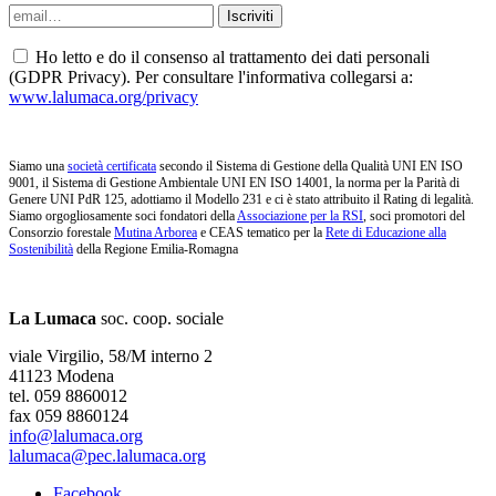
Ho letto e do il consenso al trattamento dei dati personali
(GDPR Privacy). Per consultare l'informativa collegarsi a:
www.lalumaca.org/privacy
Siamo una
società certificata
secondo il Sistema di Gestione della Qualità UNI EN ISO
9001, il Sistema di Gestione Ambientale UNI EN ISO 14001, la norma per la Parità di
Genere UNI PdR 125, adottiamo il Modello 231 e ci è stato attribuito il Rating di legalità.
Siamo orgogliosamente soci fondatori della
Associazione per la RSI
, soci promotori del
Consorzio forestale
Mutina Arborea
e CEAS tematico per la
Rete di Educazione alla
Sostenibilità
della Regione Emilia-Romagna
La Lumaca
soc. coop. sociale
viale Virgilio, 58/M interno 2
41123 Modena
tel. 059 8860012
fax 059 8860124
info@lalumaca.org
lalumaca@pec.lalumaca.org
Facebook