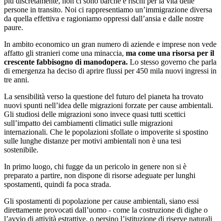
più discretamente, non ci sono barche e rischi per la vita delle
persone in transito. Noi ci rappresentiamo un’immigrazione diversa
da quella effettiva e ragioniamo oppressi dall’ansia e dalle nostre
paure.
In ambito economico un gran numero di aziende e imprese non vede
affatto gli stranieri come una minaccia,
ma come una risorsa per il
crescente fabbisogno di manodopera.
Lo stesso governo che parla
di emergenza ha deciso di aprire flussi per 450 mila nuovi ingressi in
tre anni.
La sensibilità verso la questione del futuro del pianeta ha trovato
nuovi spunti nell’idea delle migrazioni forzate per cause ambientali.
Gli studiosi delle migrazioni sono invece quasi tutti scettici
sull’impatto dei cambiamenti climatici sulle migrazioni
internazionali. Che le popolazioni sfollate o impoverite si spostino
sulle lunghe distanze per motivi ambientali non è una tesi
sostenibile.
In primo luogo, chi fugge da un pericolo in genere non si è
preparato a partire, non dispone di risorse adeguate per lunghi
spostamenti, quindi fa poca strada.
Gli spostamenti di popolazione per cause ambientali, siano essi
direttamente provocati dall’uomo - come la costruzione di dighe o
l’avvio di attività estrattive, o persino l’istituzione di riserve naturali