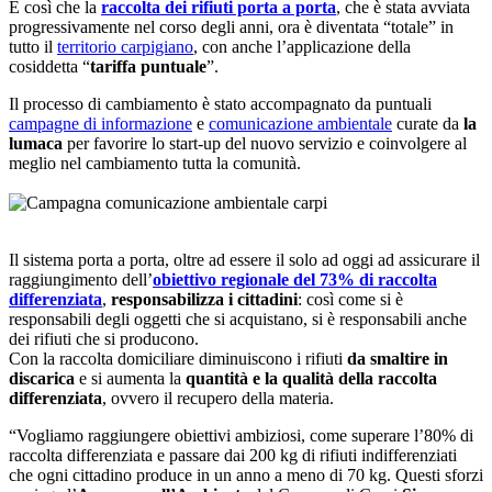
È così che la
raccolta dei rifiuti porta a porta
, che è stata avviata
progressivamente nel corso degli anni, ora è diventata “totale” in
tutto il
territorio carpigiano
, con anche l’applicazione della
cosiddetta “
tariffa puntuale
”.
Il processo di cambiamento è stato accompagnato da puntuali
campagne di informazione
e
comunicazione ambientale
curate da
la
lumaca
per favorire lo start-up del nuovo servizio e coinvolgere al
meglio nel cambiamento tutta la comunità.
Il sistema porta a porta, oltre ad essere il solo ad oggi ad assicurare il
raggiungimento dell’
obiettivo regionale del 73% di raccolta
differenziata
,
responsabilizza i cittadini
: così come si è
responsabili degli oggetti che si acquistano, si è responsabili anche
dei rifiuti che si producono.
Con la raccolta domiciliare diminuiscono i rifiuti
da smaltire in
discarica
e si aumenta la
quantità e la qualità della raccolta
differenziata
, ovvero il recupero della materia.
“Vogliamo raggiungere obiettivi ambiziosi, come superare l’80% di
raccolta differenziata e passare dai 200 kg di rifiuti indifferenziati
che ogni cittadino produce in un anno a meno di 70 kg. Questi sforzi