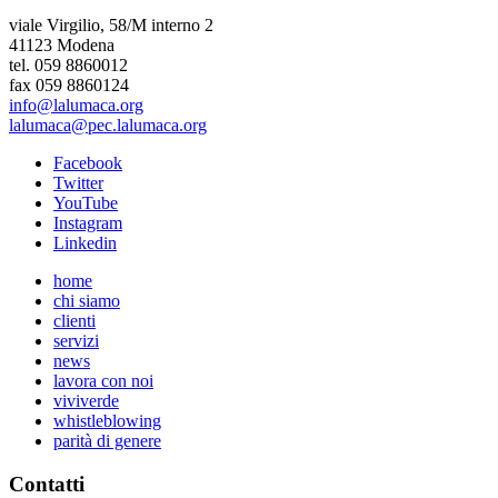
viale Virgilio, 58/M interno 2
41123 Modena
tel. 059 8860012
fax 059 8860124
info@lalumaca.org
lalumaca@pec.lalumaca.org
Facebook
Twitter
YouTube
Instagram
Linkedin
home
chi siamo
clienti
servizi
news
lavora con noi
viviverde
whistleblowing
parità di genere
Contatti