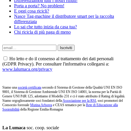
Differenziamoli tutti i nostri rifiuti!
Porta a porta? No problem!
E oggi cosa ricicli?
Nasce Tag-machine il distributore smart per la raccolta
differenziata
Lo sai che tutto inizia da casa tua?
Chi ricicla di più paga di meno
Ho letto e do il consenso al trattamento dei dati personali
(GDPR Privacy). Per consultare l'informativa collegarsi a:
www.lalumaca.org/privacy
Siamo una
società certificata
secondo il Sistema di Gestione della Qualità UNI EN ISO
9001, il Sistema di Gestione Ambientale UNI EN ISO 14001, la norma per la Parità di
Genere UNI PdR 125, adottiamo il Modello 231 e ci è stato attribuito il Rating di legalità.
Siamo orgogliosamente soci fondatori della
Associazione per la RSI
, soci promotori del
Consorzio forestale
Mutina Arborea
e CEAS tematico per la
Rete di Educazione alla
Sostenibilità
della Regione Emilia-Romagna
La Lumaca
soc. coop. sociale