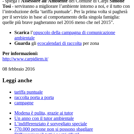
- spiega l’
Assessore all’Ambiente
del Comune di Carpi
Simone
Tosi
- serviranno a migliorare l’ambiente intorno a noi, e il tutto con
l’introduzione della ‘tariffa puntuale’. Per la prima volta si pagherà
per il servizio in base al comportamento della singola famiglia:
quelle più brave pagheranno nel 2016 meno che nel 2015”.
Scarica
l’
opuscolo della campagna di comunicazione
ambientale
Guarda
gli
ecocalendari di raccolta
per zona
Per informazioni:
http://www.carpidiem.it/
08 febbraio 2016
Leggi anche
tariffa puntuale
raccolta porta a porta
campagne
Modena è pulita, grazie ai tutor
Un anno con il tutor ambientale
L’indifferenziato è sorvegliato speciale
770.000 persone non si possono sbagliare