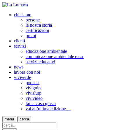
chi siamo
persone
la nostra storia
certificazioni
premi
clienti
servizi
educazione ambientale
comunicazione ambientale e csr
servizi educativi
news
lavora con noi
viviverde
podcast
vivigulp
vivislurp
vivivideo
fai la cosa giusta
vai all’ultima edizione…
menu
cerca