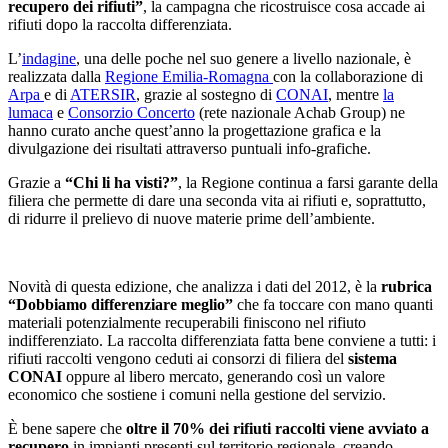
recupero dei rifiuti”
, la campagna che ricostruisce cosa accade ai
rifiuti dopo la raccolta differenziata.
L’
indagine
, una delle poche nel suo genere a livello nazionale, è
realizzata dalla
Regione Emilia-Romagna
con la collaborazione di
Arpa
e di
ATERSIR
, grazie al sostegno di
CONAI
, mentre
la
lumaca
e
Consorzio Concerto
(rete nazionale Achab Group) ne
hanno curato anche quest’anno la progettazione grafica e la
divulgazione dei risultati attraverso puntuali info-grafiche.
Grazie a
“Chi li ha visti?”
, la Regione continua a farsi garante della
filiera che permette di dare una seconda vita ai rifiuti e, soprattutto,
di ridurre il prelievo di nuove materie prime dell’ambiente.
Novità di questa edizione, che analizza i dati del 2012, è la
rubrica
“Dobbiamo differenziare meglio”
che fa toccare con mano quanti
materiali potenzialmente recuperabili finiscono nel rifiuto
indifferenziato. La raccolta differenziata fatta bene conviene a tutti: i
rifiuti raccolti vengono ceduti ai consorzi di filiera del
sistema
CONAI
oppure al libero mercato, generando così un valore
economico che sostiene i comuni nella gestione del servizio.
È bene sapere che
oltre il 70% dei rifiuti raccolti viene avviato a
recupero
in impianti presenti sul territorio regionale, creando