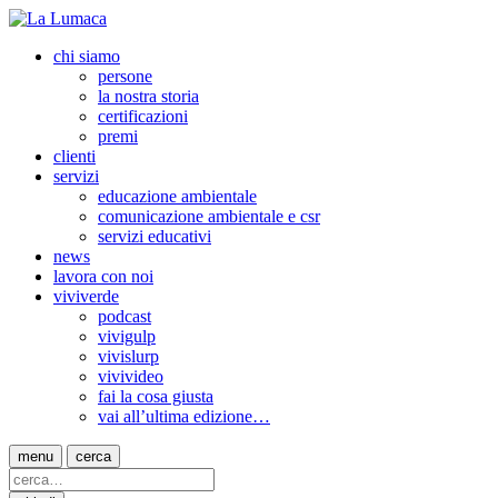
chi siamo
persone
la nostra storia
certificazioni
premi
clienti
servizi
educazione ambientale
comunicazione ambientale e csr
servizi educativi
news
lavora con noi
viviverde
podcast
vivigulp
vivislurp
vivivideo
fai la cosa giusta
vai all’ultima edizione…
menu
cerca