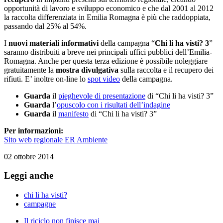
opportunità di lavoro e sviluppo economico e che dal 2001 al 2012
la raccolta differenziata in Emilia Romagna è più che raddoppiata,
passando dal 25% al 54%.
I
nuovi materiali informativi
della campagna “
Chi li ha visti? 3
”
saranno distribuiti a breve nei principali uffici pubblici dell’Emilia-
Romagna. Anche per questa terza edizione è possibile noleggiare
gratuitamente la
mostra divulgativa
sulla raccolta e il recupero dei
rifiuti. E’ inoltre on-line lo
spot video
della campagna.
Guarda
il
pieghevole di presentazione
di “Chi li ha visti? 3”
Guarda
l’
opuscolo con i risultati dell’indagine
Guarda
il
manifesto
di “Chi li ha visti? 3”
Per informazioni:
Sito web regionale ER Ambiente
02 ottobre 2014
Leggi anche
chi li ha visti?
campagne
Il riciclo non finisce mai