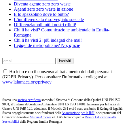
Diventa agente zero zero waste
Agenti zero zero waste in azione
E lo spazzolino dove lo butto?
L’indifferenziato è sorvegliato speciale
Differenziamoli tutti i nostri rifiuti!
Chi li ha visti? Comunicazione ambientale in Emilia-
Romagna
Chi li ha visti 2: più indagati che mai!
Leggende metropolitane? No, grazie
Ho letto e do il consenso al trattamento dei dati personali
(GDPR Privacy). Per consultare l'informativa collegarsi a:
www.lalumaca.org/privacy
Siamo una
società certificata
secondo il Sistema di Gestione della Qualità UNI EN ISO
9001, il Sistema di Gestione Ambientale UNI EN ISO 14001, la norma per la Parità di
Genere UNI PdR 125, adottiamo il Modello 231 e ci è stato attribuito il Rating di legalità.
Siamo orgogliosamente soci fondatori della
Associazione per la RSI
, soci promotori del
Consorzio forestale
Mutina Arborea
e CEAS tematico per la
Rete di Educazione alla
Sostenibilità
della Regione Emilia-Romagna