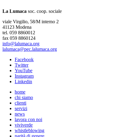
La Lumaca
soc. coop. sociale
viale Virgilio, 58/M interno 2
41123 Modena
tel. 059 8860012
fax 059 8860124
info@lalumaca.org
lalumaca@pec.lalumaca.org
Facebook
Twitter
YouTube
Instagram
Linkedin
home
chi siamo
clienti
servizi
news
lavora con noi
viviverde
whistleblowing
parità di genere