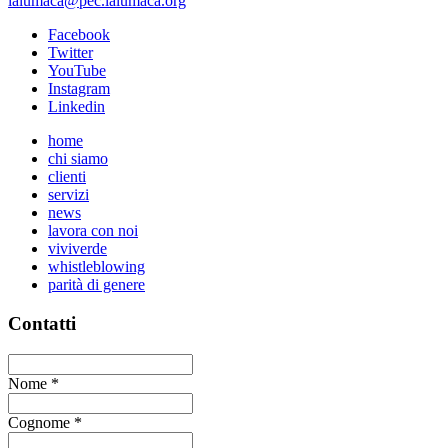
lalumaca@pec.lalumaca.org
Facebook
Twitter
YouTube
Instagram
Linkedin
home
chi siamo
clienti
servizi
news
lavora con noi
viviverde
whistleblowing
parità di genere
Contatti
Nome
*
Cognome
*