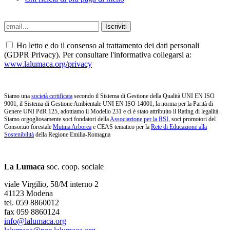
Ho letto e do il consenso al trattamento dei dati personali
(GDPR Privacy). Per consultare l'informativa collegarsi a:
www.lalumaca.org/privacy
Siamo una
società certificata
secondo il Sistema di Gestione della Qualità UNI EN ISO
9001, il Sistema di Gestione Ambientale UNI EN ISO 14001, la norma per la Parità di
Genere UNI PdR 125, adottiamo il Modello 231 e ci è stato attribuito il Rating di legalità.
Siamo orgogliosamente soci fondatori della
Associazione per la RSI
, soci promotori del
Consorzio forestale
Mutina Arborea
e CEAS tematico per la
Rete di Educazione alla
Sostenibilità
della Regione Emilia-Romagna
La Lumaca
soc. coop. sociale
viale Virgilio, 58/M interno 2
41123 Modena
tel. 059 8860012
fax 059 8860124
info@lalumaca.org