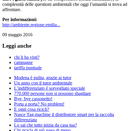
complessità delle questioni ambientali che oggi l’umanità si trova ad
affrontare.
Per informazioni:
http://ambiente.regione.emilia...
09 maggio 2016
Leggi anche
chi li ha visti?
campagne
tariffa puntuale
Modena è pulita, grazie ai tutor
Un anno con il tutor ambientale
L’indifferenziato è sorvegliato speciale
770.000 persone non si possono sbagliare
Bye, bye cassonetto!
Porta a porta? No problem!
E oggi cosa ricicli?
Nasce Tag-machine il distributore smart per la raccolta
differenziata
Lo sai che tutto inizia da casa tua?
Chi ricicla di più paga di meno