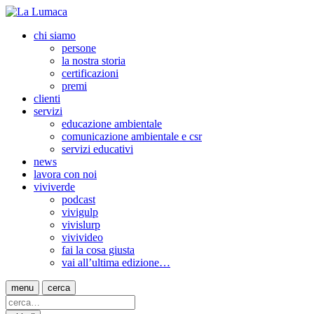
chi siamo
persone
la nostra storia
certificazioni
premi
clienti
servizi
educazione ambientale
comunicazione ambientale e csr
servizi educativi
news
lavora con noi
viviverde
podcast
vivigulp
vivislurp
vivivideo
fai la cosa giusta
vai all’ultima edizione…
menu
cerca