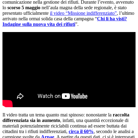
comunicazione nella gestione dei rifiuti. Durante l’evento, avvenuto
lo
scorso 5 maggio
nell’aula magna della sede regionale, è stato
presentato ufficialmente
il video “Missione indifferenziato”
, l’ultimo
arrivato nella ormai solida casa della campagna “
Chi li ha visti?
Indagine sulla nuova vita dei rifiuti
”.
Il video tratta un tema quanto mai spinoso: nonostante la
raccolta
differenziata sia in aumento
, infatti, una quantità eccezionale di
materiali potenzialmente riciclabili continua ad essere buttata dai
cittadini tra i rifiuti indifferenziati,
circa il 60%
, secondo le analisi a
campione svolte da
Arpae
. A partire da questi dati, ci si è interrogati