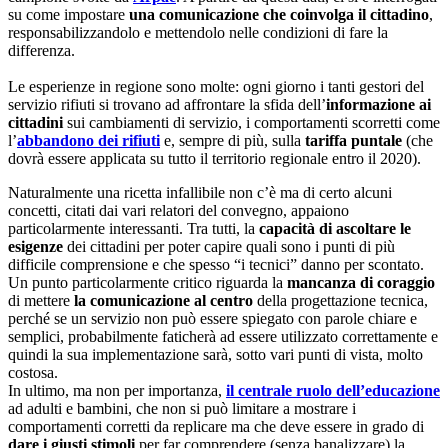
su come impostare
una comunicazione che coinvolga il cittadino
,
responsabilizzandolo e mettendolo nelle condizioni di fare la
differenza.
Le esperienze in regione sono molte: ogni giorno i tanti gestori del
servizio rifiuti si trovano ad affrontare la sfida dell’
informazione ai
cittadini
sui cambiamenti di servizio, i comportamenti scorretti come
l’
abbandono dei rifiuti
e, sempre di più, sulla
tariffa puntale
(che
dovrà essere applicata su tutto il territorio regionale entro il 2020).
Naturalmente una ricetta infallibile non c’è ma di certo alcuni
concetti, citati dai vari relatori del convegno, appaiono
particolarmente interessanti. Tra tutti, la
capacità di ascoltare le
esigenze
dei cittadini per poter capire quali sono i punti di più
difficile comprensione e che spesso “i tecnici” danno per scontato.
Un punto particolarmente critico riguarda la
mancanza di coraggio
di mettere
la comunicazione al centro
della progettazione tecnica,
perché se un servizio non può essere spiegato con parole chiare e
semplici, probabilmente faticherà ad essere utilizzato correttamente e
quindi la sua implementazione sarà, sotto vari punti di vista, molto
costosa.
In ultimo, ma non per importanza,
il centrale ruolo dell’educazione
ad adulti e bambini, che non si può limitare a mostrare i
comportamenti corretti da replicare ma che deve essere in grado di
dare i giusti stimoli
per far comprendere (senza banalizzare) la