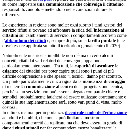
su come impostare
una comunicazione che coinvolga il cittadino
,
responsabilizzandolo e mettendolo nelle condizioni di fare la
differenza.
Le esperienze in regione sono molte: ogni giorno i tanti gestori del
servizio rifiuti si trovano ad affrontare la sfida dell’
informazione ai
cittadini
sui cambiamenti di servizio, i comportamenti scorretti come
l’
abbandono dei rifiuti
e, sempre di più, sulla
tariffa puntale
(che
dovrà essere applicata su tutto il territorio regionale entro il 2020).
Naturalmente una ricetta infallibile non c’è ma di certo alcuni
concetti, citati dai vari relatori del convegno, appaiono
particolarmente interessanti. Tra tutti, la
capacità di ascoltare le
esigenze
dei cittadini per poter capire quali sono i punti di più
difficile comprensione e che spesso “i tecnici” danno per scontato.
Un punto particolarmente critico riguarda la
mancanza di coraggio
di mettere
la comunicazione al centro
della progettazione tecnica,
perché se un servizio non può essere spiegato con parole chiare e
semplici, probabilmente faticherà ad essere utilizzato correttamente e
quindi la sua implementazione sarà, sotto vari punti di vista, molto
costosa.
In ultimo, ma non per importanza,
il centrale ruolo dell’educazione
ad adulti e bambini, che non si può limitare a mostrare i
comportamenti corretti da replicare ma che deve essere in grado di
dare i giusti stimoli
per far comprendere (senza banalizzare) la