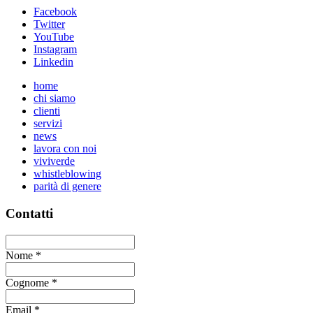
Facebook
Twitter
YouTube
Instagram
Linkedin
home
chi siamo
clienti
servizi
news
lavora con noi
viviverde
whistleblowing
parità di genere
Contatti
Nome
*
Cognome
*
Email
*