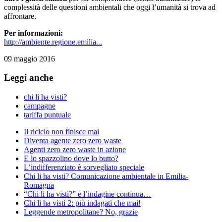
complessità delle questioni ambientali che oggi l’umanità si trova ad
affrontare.
Per informazioni:
http://ambiente.regione.emilia...
09 maggio 2016
Leggi anche
chi li ha visti?
campagne
tariffa puntuale
Il riciclo non finisce mai
Diventa agente zero zero waste
Agenti zero zero waste in azione
E lo spazzolino dove lo butto?
L’indifferenziato è sorvegliato speciale
Chi li ha visti? Comunicazione ambientale in Emilia-
Romagna
“Chi li ha visti?” e l’indagine continua…
Chi li ha visti 2: più indagati che mai!
Leggende metropolitane? No, grazie