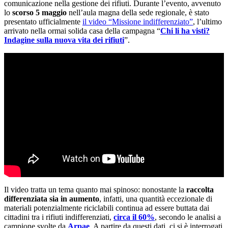
comunicazione nella gestione dei rifiuti. Durante l’evento, avvenuto
lo
scorso 5 maggio
nell’aula magna della sede regionale, è stato
presentato ufficialmente
il video “Missione indifferenziato”
, l’ultimo
arrivato nella ormai solida casa della campagna “
Chi li ha visti?
Indagine sulla nuova vita dei rifiuti
”.
Il video tratta un tema quanto mai spinoso: nonostante la
raccolta
differenziata sia in aumento
, infatti, una quantità eccezionale di
materiali potenzialmente riciclabili continua ad essere buttata dai
cittadini tra i rifiuti indifferenziati,
circa il 60%
, secondo le analisi a
campione svolte da
Arpae
. A partire da questi dati, ci si è interrogati