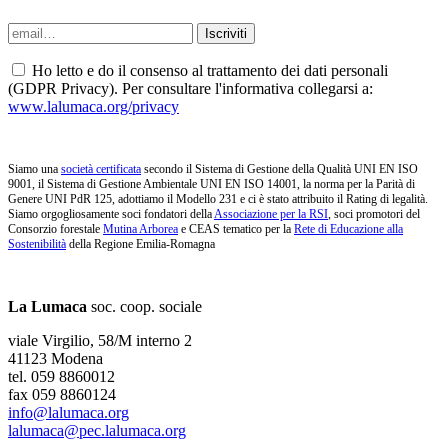
Ho letto e do il consenso al trattamento dei dati personali
(GDPR Privacy). Per consultare l'informativa collegarsi a:
www.lalumaca.org/privacy
Siamo una
società certificata
secondo il Sistema di Gestione della Qualità UNI EN ISO
9001, il Sistema di Gestione Ambientale UNI EN ISO 14001, la norma per la Parità di
Genere UNI PdR 125, adottiamo il Modello 231 e ci è stato attribuito il Rating di legalità.
Siamo orgogliosamente soci fondatori della
Associazione per la RSI
, soci promotori del
Consorzio forestale
Mutina Arborea
e CEAS tematico per la
Rete di Educazione alla
Sostenibilità
della Regione Emilia-Romagna
La Lumaca
soc. coop. sociale
viale Virgilio, 58/M interno 2
41123 Modena
tel. 059 8860012
fax 059 8860124
info@lalumaca.org
lalumaca@pec.lalumaca.org