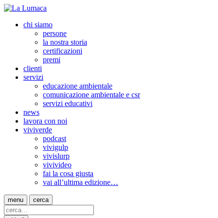
chi siamo
persone
la nostra storia
certificazioni
premi
clienti
servizi
educazione ambientale
comunicazione ambientale e csr
servizi educativi
news
lavora con noi
viviverde
podcast
vivigulp
vivislurp
vivivideo
fai la cosa giusta
vai all’ultima edizione…
menu
cerca