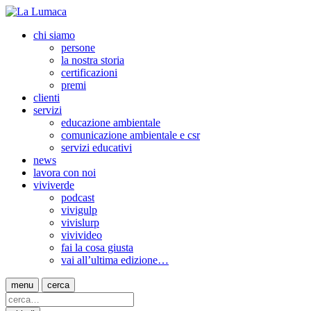
chi siamo
persone
la nostra storia
certificazioni
premi
clienti
servizi
educazione ambientale
comunicazione ambientale e csr
servizi educativi
news
lavora con noi
viviverde
podcast
vivigulp
vivislurp
vivivideo
fai la cosa giusta
vai all’ultima edizione…
menu
cerca