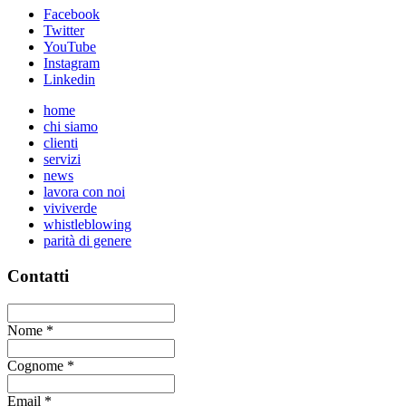
Facebook
Twitter
YouTube
Instagram
Linkedin
home
chi siamo
clienti
servizi
news
lavora con noi
viviverde
whistleblowing
parità di genere
Contatti
Nome
*
Cognome
*
Email
*