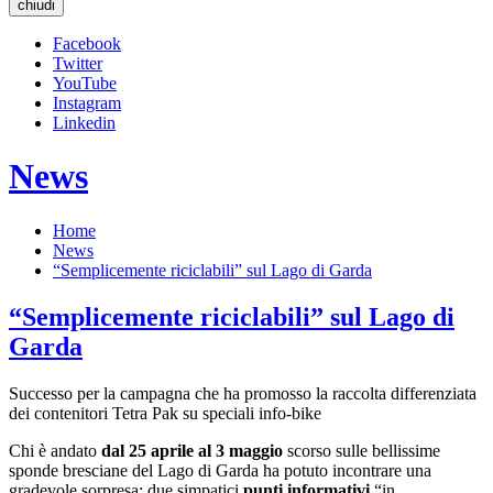
chiudi
Facebook
Twitter
YouTube
Instagram
Linkedin
News
Home
News
“Semplicemente riciclabili” sul Lago di Garda
“Semplicemente riciclabili” sul Lago di
Garda
Successo per la campagna che ha promosso la raccolta differenziata
dei contenitori Tetra Pak su speciali info-bike
Chi è andato
dal 25 aprile al 3 maggio
scorso sulle bellissime
sponde bresciane del Lago di Garda ha potuto incontrare una
gradevole sorpresa: due simpatici
punti informativi
“in