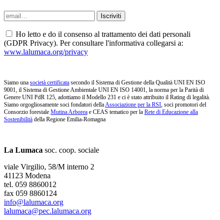
Ho letto e do il consenso al trattamento dei dati personali
(GDPR Privacy). Per consultare l'informativa collegarsi a:
www.lalumaca.org/privacy
Siamo una
società certificata
secondo il Sistema di Gestione della Qualità UNI EN ISO
9001, il Sistema di Gestione Ambientale UNI EN ISO 14001, la norma per la Parità di
Genere UNI PdR 125, adottiamo il Modello 231 e ci è stato attribuito il Rating di legalità.
Siamo orgogliosamente soci fondatori della
Associazione per la RSI
, soci promotori del
Consorzio forestale
Mutina Arborea
e CEAS tematico per la
Rete di Educazione alla
Sostenibilità
della Regione Emilia-Romagna
La Lumaca
soc. coop. sociale
viale Virgilio, 58/M interno 2
41123 Modena
tel. 059 8860012
fax 059 8860124
info@lalumaca.org
lalumaca@pec.lalumaca.org