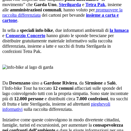
movimento” che
Garda Uno
,
Sterilgarda
e
Tetra Pak
, insieme
alle
amministrazioni comunali
, hanno voluto per
promuovere la
raccolta differenziata
dei cartoni per bevande
insieme a carta e
cartone
.
In sella a
speciali info-bike
, due informatori ambientali di
la lumaca
e
Consorzio Concerto
hanno girato le sponde bresciane per
distribuire gratuitamente materiale informativo sulla raccolta
differenziata, insieme a latte e succhi di frutta Sterilgarda in
confezioni Tetra Pak.
Da
Desenzano
sino a
Gardone Riviera
, da
Sirmione
a
Salò
,
l’Info-bike Tour ha toccato
12 comuni
affacciati sulle sponde del
lago coinvolgendo tutti con la propria simpatia. Sono state incontrate
più di
12.000 persone
e distribuiti circa
7.000 confezioni
, tra succhi
di frutta e latte Sterilgarda, insieme ad altrettanti
pieghevoli
informativi
sulla raccolta differenziata.
Iniziative come queste coinvolgono in modo divertente cittadini,
famiglie, turisti ed escursionisti, per aumentare la
consapevolezza
nei confronti dell’ambiente
e dare le giuste informazioni per una