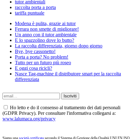
tutor ambientali
raccolta porta a porta
tariffa puntuale
Modena è pulita, grazie ai tutor
Ferrara non smette di migliorare!
Un anno con il tutor ambientale
E lo spazzolino dove lo butto?
La raccolta differenziata, giorno dopo giorno
Bye, bye cassonetto!
Porta a porta? No problem!
Tutto per un futuro più roseo
E oggi cosa ricicli?
Nasce Tag-machine il distributore smart per la raccolta
differenziata
Ho letto e do il consenso al trattamento dei dati personali
(GDPR Privacy). Per consultare l'informativa collegarsi a:
www.lalumaca.org/privacy
Siamo una
società certificata
secondo il Sistema di Gestione della Qualità UNI EN ISO