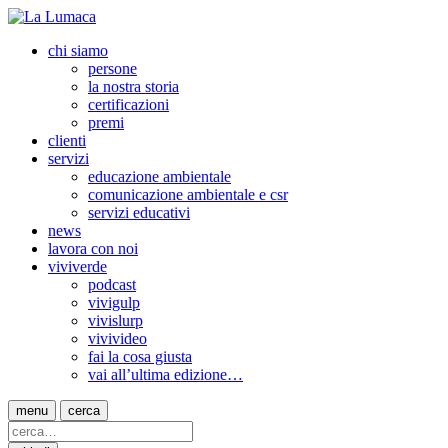
chi siamo
persone
la nostra storia
certificazioni
premi
clienti
servizi
educazione ambientale
comunicazione ambientale e csr
servizi educativi
news
lavora con noi
viviverde
podcast
vivigulp
vivislurp
vivivideo
fai la cosa giusta
vai all’ultima edizione…
menu
cerca