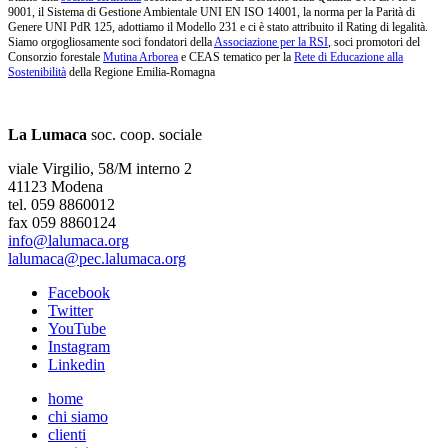
9001, il Sistema di Gestione Ambientale UNI EN ISO 14001, la norma per la Parità di
Genere UNI PdR 125, adottiamo il Modello 231 e ci è stato attribuito il Rating di legalità.
Siamo orgogliosamente soci fondatori della
Associazione per la RSI
, soci promotori del
Consorzio forestale
Mutina Arborea
e CEAS tematico per la
Rete di Educazione alla
Sostenibilità
della Regione Emilia-Romagna
La Lumaca
soc. coop. sociale
viale Virgilio, 58/M interno 2
41123 Modena
tel. 059 8860012
fax 059 8860124
info@lalumaca.org
lalumaca@pec.lalumaca.org
Facebook
Twitter
YouTube
Instagram
Linkedin
home
chi siamo
clienti