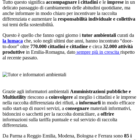
Tutto questo significa
accompagnare i cittadini
e le
imprese
in un
delicato passaggio di cambiamento delle abitudini quotidiane, ma
anche informare in modo chiaro per incentivare la raccolta
differenziata e aumentare la
responsabilità individuale e collettiva
sui temi della sostenibilità.
Questo è quello che fanno ogni giorno i
tutor ambientali
curati da
la lumaca
che, solo negli ultimi due anni, hanno incontrato “door-
to-door” oltre
770.000 cittadini e cittadine
e circa
32.000 attività
produttive
in Emilia-Romagna, dato
sempre più in crescita
rispetto
al recente passato.
Grazie agli informatori ambientali
Amministrazioni pubbliche e
Multiutility
riescono a
coinvolgere
al meglio i cittadini e le imprese
nella raccolta differenziata dei rifiuti, a
informarli
in modo efficace
sullo start-up di nuovi servizi, a
consegnare
materiali informativi,
bidoncini o sacchetti per la raccolta domiciliare, a
offrire
informazioni sulla tariffa puntuale e sul servizio di raccolta
differenziata.
Da Parma a Reggio Emilia, Modena, Bologna e Ferrara sono
85 i