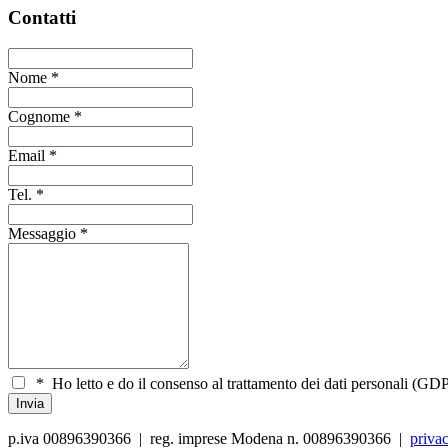
Contatti
Nome
*
Cognome
*
Email
*
Tel.
*
Messaggio
*
*
Ho letto e do il consenso al trattamento dei dati personali (GDP
p.iva 00896390366 | reg. imprese Modena n. 00896390366 |
priva