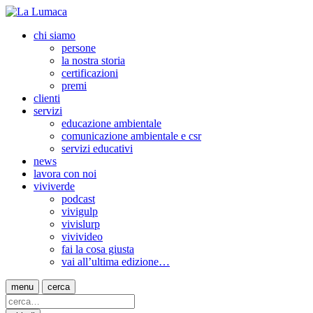
chi siamo
persone
la nostra storia
certificazioni
premi
clienti
servizi
educazione ambientale
comunicazione ambientale e csr
servizi educativi
news
lavora con noi
viviverde
podcast
vivigulp
vivislurp
vivivideo
fai la cosa giusta
vai all’ultima edizione…
menu
cerca