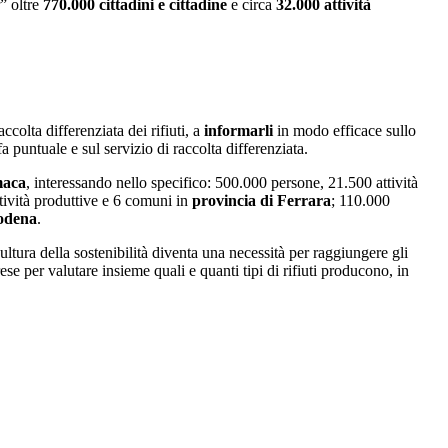
” oltre
770.000 cittadini e cittadine
e circa
32.000 attività
accolta differenziata dei rifiuti, a
informarli
in modo efficace sullo
fa puntuale e sul servizio di raccolta differenziata.
maca
, interessando nello specifico: 500.000 persone, 21.500 attività
tività produttive e 6 comuni in
provincia di Ferrara
; 110.000
odena
.
tura della sostenibilità diventa una necessità per raggiungere gli
se per valutare insieme quali e quanti tipi di rifiuti producono, in