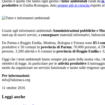
Questo è quello che fanno ogni giorno i
tutor ambientali
curati da
la
produttive
in Emilia-Romagna, dato
sempre più in crescita
rispetto a
Grazie agli informatori ambientali
Amministrazioni pubbliche e Mult
start-up di nuovi servizi, a
consegnare
materiali informativi, bidoncini
Da Parma a Reggio Emilia, Modena, Bologna e Ferrara sono
85 i co
produttive e 50 comuni in
provincia di Parma
; 70.000 persone, 4.70
persone, 3.200 attività e 6 comuni in
provincia di Reggio Emilia
e 32
Oggi che i temi ambientali fanno sempre più parte della nostra vita, i
obiettivi di legge. In particolare per le
attività produttive
il tutoraggio
modo da organizzare un servizio funzionale e tarato sulle esigenze spe
Per informazioni:
info@lalumaca.org
11 ottobre 2016
Leggi anche