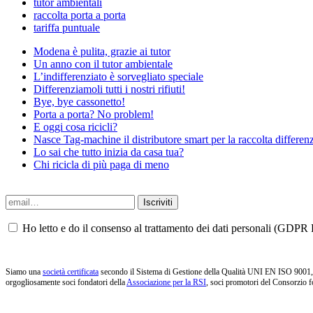
tutor ambientali
raccolta porta a porta
tariffa puntuale
Modena è pulita, grazie ai tutor
Un anno con il tutor ambientale
L’indifferenziato è sorvegliato speciale
Differenziamoli tutti i nostri rifiuti!
Bye, bye cassonetto!
Porta a porta? No problem!
E oggi cosa ricicli?
Nasce Tag-machine il distributore smart per la raccolta differenz
Lo sai che tutto inizia da casa tua?
Chi ricicla di più paga di meno
Ho letto e do il consenso al trattamento dei dati personali (GDPR P
Siamo una
società certificata
secondo il Sistema di Gestione della Qualità UNI EN ISO 9001, i
orgogliosamente soci fondatori della
Associazione per la RSI
, soci promotori del Consorzio f