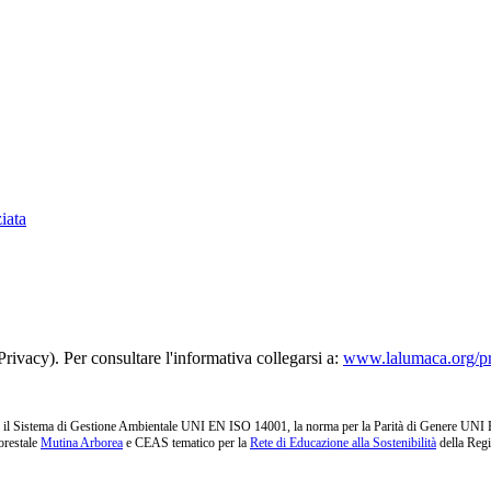
iata
rivacy). Per consultare l'informativa collegarsi a:
www.lalumaca.org/p
l Sistema di Gestione Ambientale UNI EN ISO 14001, la norma per la Parità di Genere UNI PdR 1
orestale
Mutina Arborea
e CEAS tematico per la
Rete di Educazione alla Sostenibilità
della Reg