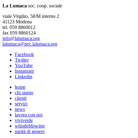
La Lumaca
soc. coop. sociale
viale Virgilio, 58/M interno 2
41123 Modena
tel. 059 8860012
fax 059 8860124
info@lalumaca.org
lalumaca@pec.lalumaca.org
Facebook
Twitter
YouTube
Instagram
Linkedin
home
chi siamo
clienti
servizi
news
lavora con noi
viviverde
whistleblowing
parità di genere