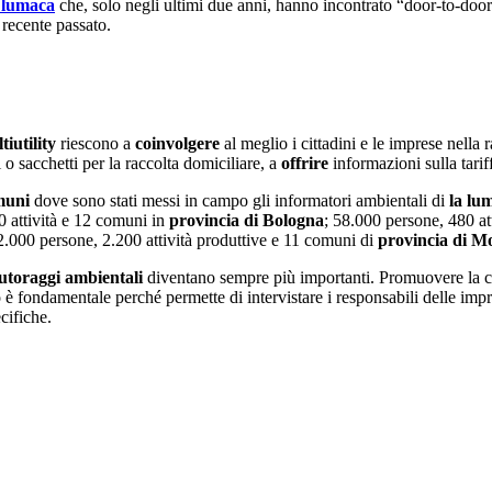
 lumaca
che, solo negli ultimi due anni, hanno incontrato “door-to-door
l recente passato.
iutility
riescono a
coinvolgere
al meglio i cittadini e le imprese nella r
 o sacchetti per la raccolta domiciliare, a
offrire
informazioni sulla tarif
muni
dove sono stati messi in campo gli informatori ambientali di
la lu
0 attività e 12 comuni in
provincia di Bologna
; 58.000 persone, 480 at
.000 persone, 2.200 attività produttive e 11 comuni di
provincia di M
tutoraggi ambientali
diventano sempre più importanti. Promuovere la cul
 è fondamentale perché permette di intervistare i responsabili delle impre
cifiche.