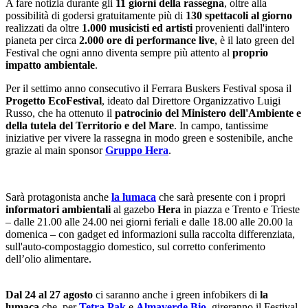
A fare notizia durante gli
11 giorni della rassegna
, oltre alla
possibilità di godersi gratuitamente più di
130 spettacoli al giorno
realizzati da oltre
1.000 musicisti ed artisti
provenienti dall'intero
pianeta per circa
2.000 ore di performance live
, è il lato green del
Festival che ogni anno diventa sempre più attento al
proprio
impatto ambientale
.
Per il settimo anno consecutivo il Ferrara Buskers Festival sposa il
Progetto EcoFestival
, ideato dal Direttore Organizzativo Luigi
Russo, che ha ottenuto il
patrocinio del Ministero dell'Ambiente e
della tutela del Territorio e del Mare
. In campo, tantissime
iniziative per vivere la rassegna in modo green e sostenibile, anche
grazie al main sponsor
Gruppo Hera
.
Sarà protagonista anche
la lumaca
che sarà presente con i propri
informatori ambientali
al gazebo
Hera
in piazza e Trento e Trieste
– dalle 21.00 alle 24.00 nei giorni feriali e dalle 18.00 alle 20.00 la
domenica – con gadget ed informazioni sulla raccolta differenziata,
sull'auto-compostaggio domestico, sul corretto conferimento
dell’olio alimentare.
Dal 24 al 27
agosto
ci saranno anche i green infobikers di
la
lumaca
che, per
Tetra Pak
e
Almaverde Bio
, gireranno il Festival