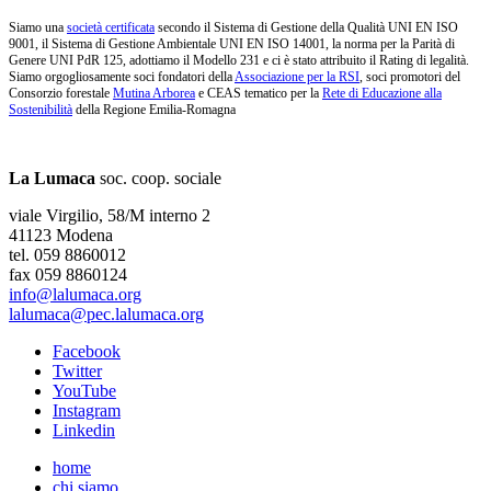
Siamo una
società certificata
secondo il Sistema di Gestione della Qualità UNI EN ISO
9001, il Sistema di Gestione Ambientale UNI EN ISO 14001, la norma per la Parità di
Genere UNI PdR 125, adottiamo il Modello 231 e ci è stato attribuito il Rating di legalità.
Siamo orgogliosamente soci fondatori della
Associazione per la RSI
, soci promotori del
Consorzio forestale
Mutina Arborea
e CEAS tematico per la
Rete di Educazione alla
Sostenibilità
della Regione Emilia-Romagna
La Lumaca
soc. coop. sociale
viale Virgilio, 58/M interno 2
41123 Modena
tel. 059 8860012
fax 059 8860124
info@lalumaca.org
lalumaca@pec.lalumaca.org
Facebook
Twitter
YouTube
Instagram
Linkedin
home
chi siamo