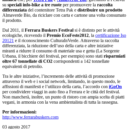
su
speciali info-bike a tre ruote
per promuovere la
raccolta
differenziata
del contenitore Tetra Pak e
distribuire un prodotto
Almaverde Bio, da riciclare con carta e cartone una volta consumato
il prodotto.
Dal 2011, il
Ferrara Buskers Festival
si è distinto per le attività
ecologiche, ricevendo il
Premio EcoFeste2012
, la
certificazione Iso
20121
e il riconoscimento CulturaInVerde. Attraverso la raccolta
differenziata, la riduzione dell’uso della carta e altre iniziative
miranti a ridurre il consumo di materiale usa e getta (La Sorgente
Urbana, il bicchiere del festival, per esempio) sono stati
risparmiati
oltre 67 tonnellate di CO2
corrispondenti a 142 tonnellate
equivalenti di petrolio.
Tra le altre iniziative, l’incremento delle attività di promozione
attraverso il web e i social network, limitando, in questo modo, le
affissioni di manifesti e l’utilizzo della carta, l’accordo con
iGoOn
per condividere viaggi in auto fino a Ferrara e le città del festival.
Non mancherà, inoltre, un punto di ristoro con ampia scelta di piatti
vegani, in armonia con la vena ambientalista di tutta la rassegna.
Per informazioni:
http://www.ferrarabuskers.com
03 agosto 2017