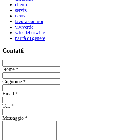
clienti
servizi
news
lavora con noi
viviverde
whistleblowing
parità di genere
Contatti
Nome
*
Cognome
*
Email
*
Tel.
*
Messaggio
*