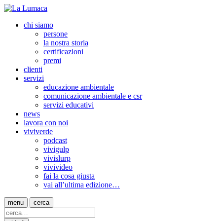
chi siamo
persone
la nostra storia
certificazioni
premi
clienti
servizi
educazione ambientale
comunicazione ambientale e csr
servizi educativi
news
lavora con noi
viviverde
podcast
vivigulp
vivislurp
vivivideo
fai la cosa giusta
vai all’ultima edizione…
menu
cerca